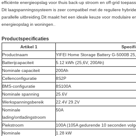
efficiënte energieopslag voor thuis back-up stroom en off-grid toepas
Dit laagspanningssysteem is zeer compatibel met de reguliere hybrid
parallelle uitbreiding.Dit maakt het een ideale keuze voor modulaire 
energieopslag in woningen..
Productspecificaties
Artikel 1
Specifi
Productnaam
YIFEI Home Storage Battery G-5000B 25
Batterijcapaciteit
5.12 kWh (25,6V, 200Ah)
Nominale capaciteit
200Ah
Cellenconfiguratie
8S2P
BMS-configuratie
8S100A
Nominale spanning
25.6V
Werkspanningsbereik
22.4V 29.2V
Nominale
50A
lading/ontladingstroom
Piekstroom
100A (105A gedurende 10 seconden vol
Nominale
1.28 kW