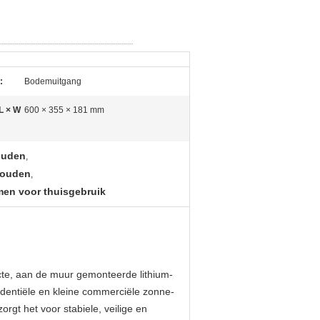
:
Bodemuitgang
L × W
600 × 355 × 181 mm
houden
,
houden
,
men voor thuisgebruik
e, aan de muur gemonteerde lithium-
sidentiële en kleine commerciële zonne-
rgt het voor stabiele, veilige en