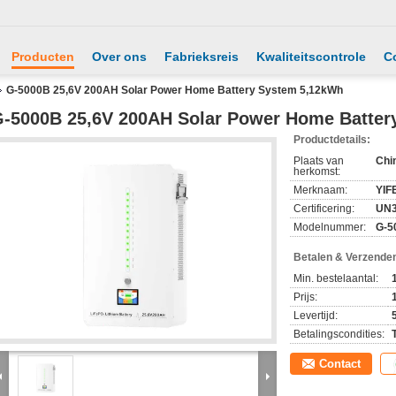
Producten
Over ons
Fabrieksreis
Kwaliteitscontrole
C
G-5000B 25,6V 200AH Solar Power Home Battery System 5,12kWh
-5000B 25,6V 200AH Solar Power Home Batter
Productdetails:
Plaats van
Chi
herkomst:
Merknaam:
YIF
Certificering:
UN3
Modelnummer:
G-5
Betalen & Verzende
Min. bestelaantal:
Prijs:
Levertijd:
Betalingscondities:
Contact