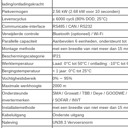
lading/ontladingskracht
Piekvermogen
2.56 kW (2.68 kW voor 10 seconden)
Levenscyclus
≥ 6000 cycli (80% DOD, 25°C)
Communicatie-interface
RS485 / CAN / RS232
Verwijderde controle
Bluetooth (optioneel) / Wi-Fi
Parallelle capaciteit
Aanbevolen 6 eenheden, ondersteunt tot
Montage methode
met een breedte van niet meer dan 15 
Beschermingscategorie
IP21
Werktemperatuur
Laad: 0°C tot 50°C / ontlading: -10°C tot
Bergingstemperatuur
< 1 jaar: 0°C tot 25°C
Vochtigheidsbereik
0% ∼ 95%
Maximale werkhoogte
2000 m
Ondersteunde
SMA / Growatt / TBB / Deye / GOODWE / 
invertermerken
/ SOFAR / INVT
Installatiemethode
met een breedte van niet meer dan 15 
Kabeluitgang
Onderste uitgang
Naleving
UN38.3 Vervoersnorm