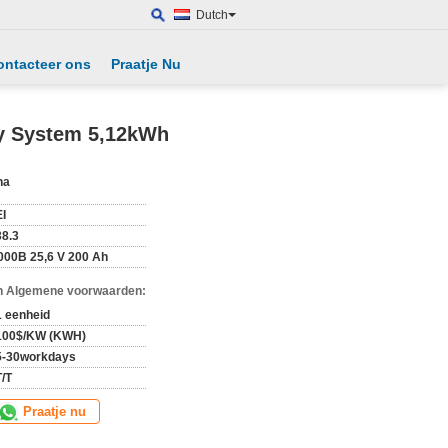
Dutch
ontacteer ons
Praatje Nu
y System 5,12kWh
na
EI
8.3
000B 25,6 V 200 Ah
n Algemene voorwaarden:
1 eenheid
100$/KW (KWH)
5-30workdays
T/T
Praatje nu