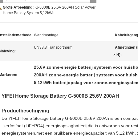
Grote Afbeelding :
G-5000B 25,6V 200AH Solar Power
Home Battery System 5,12kWh
Installatiemethode:
Wandmontage
Kabeluitgang
UN38.3 Transportnorm
Afmetingen (
Naleving:
× H):
25.6V zonne-energie batterij systeem voor huis
200AH zonne-energie batterij systeem voor huis
Markeren:
5.12kWh batterijopslag voor zonne-energiesyste
YIFEI Home Storage Battery G-5000B 25.6V 200AH
Productbeschrijving
De YIFEI Home Storage Battery G-5000B 25.6V 200Ah is een compact
ijzerfosfaat (LiFePO4) energieopslagbatterij die is ontworpen voor re
energiesystemen.met een bruikbare energiecapaciteit van 5.12 kWh, zo