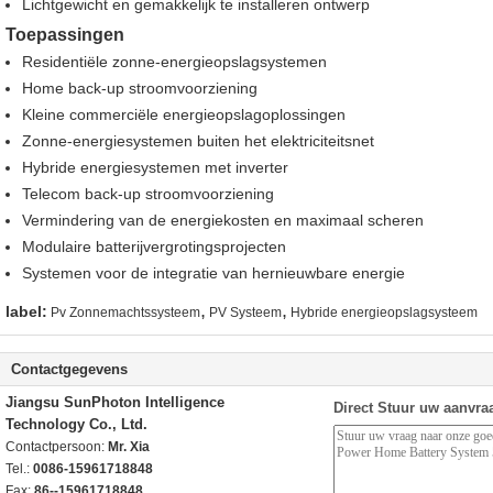
Lichtgewicht en gemakkelijk te installeren ontwerp
Toepassingen
Residentiële zonne-energieopslagsystemen
Home back-up stroomvoorziening
Kleine commerciële energieopslagoplossingen
Zonne-energiesystemen buiten het elektriciteitsnet
Hybride energiesystemen met inverter
Telecom back-up stroomvoorziening
Vermindering van de energiekosten en maximaal scheren
Modulaire batterijvergrotingsprojecten
Systemen voor de integratie van hernieuwbare energie
,
,
label:
Pv Zonnemachtssysteem
PV Systeem
Hybride energieopslagsysteem
Contactgegevens
Jiangsu SunPhoton Intelligence
Direct Stuur uw aanvra
Technology Co., Ltd.
Contactpersoon:
Mr. Xia
Tel.:
0086-15961718848
Fax:
86--15961718848