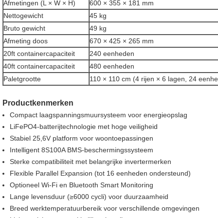
Afmetingen (L × W × H)
600 × 355 × 181 mm
Nettogewicht
45 kg
Bruto gewicht
49 kg
Afmeting doos
670 × 425 × 265 mm
20ft containercapaciteit
240 eenheden
40ft containercapaciteit
480 eenheden
Paletgrootte
110 × 110 cm (4 rijen × 6 lagen, 24 eenh
Productkenmerken
Compact laagspanningsmuursysteem voor energieopslag
LiFePO4-batterijtechnologie met hoge veiligheid
Stabiel 25,6V platform voor woontoepassingen
Intelligent 8S100A BMS-beschermingssysteem
Sterke compatibiliteit met belangrijke invertermerken
Flexible Parallel Expansion (tot 16 eenheden ondersteund)
Optioneel Wi-Fi en Bluetooth Smart Monitoring
Lange levensduur (≥6000 cycli) voor duurzaamheid
Breed werktemperatuurbereik voor verschillende omgevingen