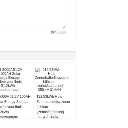
(
0
/ 3000)
5000A 51.2V 100AH
112,53kWh Huis
lar Energy Storage
Zonnebatterijsysteem
stem voor thuis
Lithium-
12kWh
ijzerfosfaatbatterij
ndmontage
358,4V 314AH