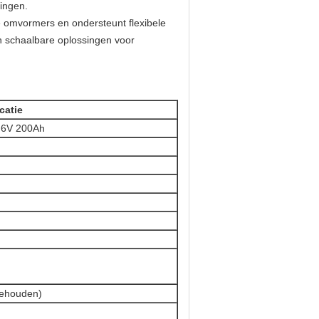
singen.
e omvormers en ondersteunt flexibele
en schaalbare oplossingen voor
catie
,6V 200Ah
gehouden)