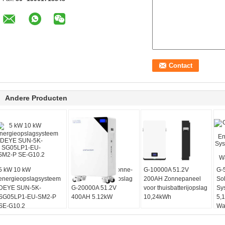
Andere Producten
5 kW 10 kW
Wandmontage Zonne-
G-10000A 51.2V
G-
energieopslagsysteem
energie batterij opslag
200AH Zonnepaneel
So
DEYE SUN-5K-
G-20000A 51.2V
voor thuisbatterijopslag
Sy
SG05LP1-EU-SM2-P
400AH 5.12kW
10,24kWh
5,
SE-G10.2
Wa