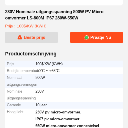
230V Nominale uitgangsspanning 800W PV Micro-
omvormer LS-800M IP67 280W-550W
Prijs：100$/KW (KWH)
Beste prijs
Praatje Nu
Productomschrijving
Prijs
100$/KW (KWH)
Bedrijfstemperatuur
-40°C ~ +65°C
Nominaal
800W
uitgangsvermogen
Nominale
230V
uitgangsspanning
Garantie
10 jaar
Hoog licht:
,
230V pv micro-omvormer
,
IP67 pv micro-omvormer
550W micro-omvormer zonnestelsel