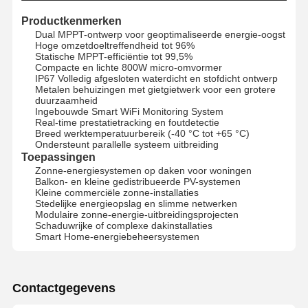
Productkenmerken
Dual MPPT-ontwerp voor geoptimaliseerde energie-oogst
Hoge omzetdoeltreffendheid tot 96%
Statische MPPT-efficiëntie tot 99,5%
Compacte en lichte 800W micro-omvormer
IP67 Volledig afgesloten waterdicht en stofdicht ontwerp
Metalen behuizingen met gietgietwerk voor een grotere
duurzaamheid
Ingebouwde Smart WiFi Monitoring System
Real-time prestatietracking en foutdetectie
Breed werktemperatuurbereik (-40 °C tot +65 °C)
Ondersteunt parallelle systeem uitbreiding
Toepassingen
Zonne-energiesystemen op daken voor woningen
Balkon- en kleine gedistribueerde PV-systemen
Kleine commerciële zonne-installaties
Stedelijke energieopslag en slimme netwerken
Modulaire zonne-energie-uitbreidingsprojecten
Schaduwrijke of complexe dakinstallaties
Smart Home-energiebeheersystemen
Thuis
Producten
Over Ons
Fabrieksreis
Contactgegevens