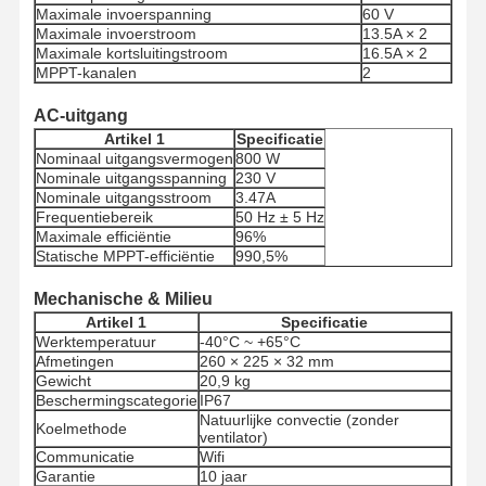
Maximale invoerspanning
60 V
Maximale invoerstroom
13.5A × 2
Maximale kortsluitingstroom
16.5A × 2
MPPT-kanalen
2
AC-uitgang
Artikel 1
Specificatie
Nominaal uitgangsvermogen
800 W
Nominale uitgangsspanning
230 V
Nominale uitgangsstroom
3.47A
Frequentiebereik
50 Hz ± 5 Hz
Maximale efficiëntie
96%
Statische MPPT-efficiëntie
990,5%
Mechanische & Milieu
Artikel 1
Specificatie
Werktemperatuur
-40°C ~ +65°C
Afmetingen
260 × 225 × 32 mm
Gewicht
20,9 kg
Beschermingscategorie
IP67
Natuurlijke convectie (zonder
Koelmethode
ventilator)
Communicatie
Wifi
Garantie
10 jaar