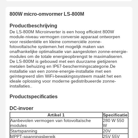
800W micro-omvormer LS-800M
Productbeschrijving
De LS-800M Microinverter is een hoog efficiënt 800W
module-niveau vermogen conversie apparaat ontworpen
voor residentiële en kleine commerciële zonne-
fotovoltaïsche systemen.het mogelijk maken van
onafhankelijke optimalisatie van aangesloten zonne-energie-
modules om de totale energieopbrengst te maximaliseren.
De LS-800M is gebouwd met een duurzame gietijzeren
metalen behuizing en IP67-beschermingscategorie.De
installatie van een zonne-energie-installatie met een
geïntegreerd slim WiFi-bewakingssysteem maakt het een
ideale oplossing voor moderne gedistribueerde zonne-
installaties..
Productspecificaties
DC-invoer
Artikel 1
Specificatie
Aanbevolen vermogen van fotovoltaïsche
280 W 550
modules
W
Startspanning
20V
MPPT-spanningsbereik
25V 55V