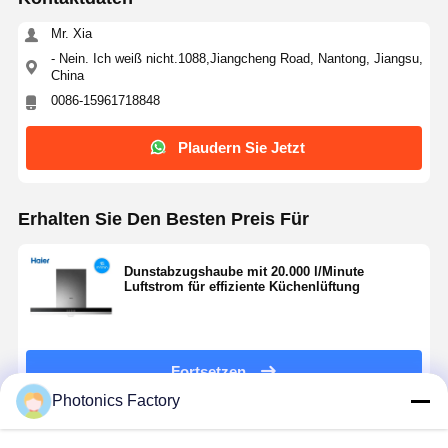
Mr. Xia
Qualitätskont
Kontakt
Plaudern Sie
- Nein. Ich weiß nicht.1088,Jiangcheng Road, Nantong, Jiangsu,
Rolle
Jetzt
China
0086-15961718848
Pv-Solarenergie-System
Plaudern Sie Jetzt
Tragbarer Solargenerator
Energiespeichersystem
Erhalten Sie Den Besten Preis Für
PVT-Wärmepumpe
Dunstabzugshaube mit 20.000 l/Minute
Luftstrom für effiziente Küchenlüftung
Heißes Angebot
Haushaltsgeräte
Fortsetzen
Dekorationslampen
Photonics Factory
System der erneuerbaren Energie
Empfohlene Produkte