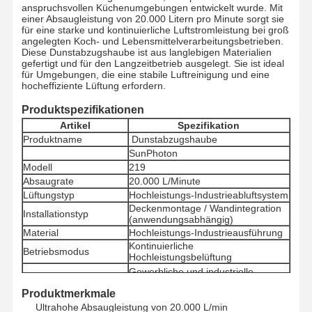
anspruchsvollen Küchenumgebungen entwickelt wurde. Mit
einer Absaugleistung von 20.000 Litern pro Minute sorgt sie
für eine starke und kontinuierliche Luftstromleistung bei groß
angelegten Koch- und Lebensmittelverarbeitungsbetrieben.
Diese Dunstabzugshaube ist aus langlebigen Materialien
gefertigt und für den Langzeitbetrieb ausgelegt. Sie ist ideal
für Umgebungen, die eine stabile Luftreinigung und eine
hocheffiziente Lüftung erfordern.
Produktspezifikationen
Artikel
Spezifikation
Produktname
Dunstabzugshaube
SunPhoton
Modell
219
Absaugrate
20.000 L/Minute
Lüftungstyp
Hochleistungs-Industrieabluftsystem
Deckenmontage / Wandintegration
Installationstyp
(anwendungsabhängig)
Material
Hochleistungs-Industrieausführung
Kontinuierliche
Betriebsmodus
Hochleistungsbelüftung
Gewerbliche und industrielle
Anwendungsumgebung
Küchen
Produktmerkmale
Ultrahohe Absaugleistung von 20.000 L/min