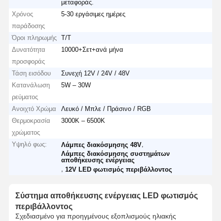
μεταφοράς.
Χρόνος
5-30 εργάσιμες ημέρες
παράδοσης
Όροι πληρωμής
T/T
Δυνατότητα
10000+Σετ+ανά μήνα
προσφοράς
Τάση εισόδου
Συνεχή 12V / 24V / 48V
Κατανάλωση
5W – 30W
ρεύματος
Ανοιχτό Χρώμα
Λευκό / Μπλε / Πράσινο / RGB
Θερμοκρασία
3000K – 6500K
χρώματος
Υψηλό φως:
,
Λάμπες διακόσμησης 48V
Λάμπες διακόσμησης συστημάτων
αποθήκευσης ενέργειας
,
12V LED φωτισμός περιβάλλοντος
Σύστημα αποθήκευσης ενέργειας LED φωτισμός
περιβάλλοντος
Σχεδιασμένο για προηγμένους εξοπλισμούς ηλιακής