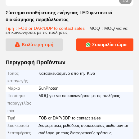
2/3
Σύστημα αποθήκευσης ενέργειας LED φωτιστικά
διακόσμησης περιβάλλοντος
Τιμή：FOB or DAP/DDP to contact sales
MOQ：MOQ για να
επικοινωνήσετε με τις πωλήσεις
Καλύτερη τιμή
Συνομιλία τώρα
Περιγραφή Προϊόντων
Τόπος
Κατασκευασμένο από την Κίνα
καταγωγής
Μάρκα
SunPhoton
Ποσότητα
MOQ για να επικοινωνήσετε με τις πωλήσεις
παραγγελίας
min
Τιμή
FOB or DAP/DDP to contact sales
Συσκευασία
Διαφορετικές μεθόδους συσκευασίας υιοθετούνται
λεπτομέρειες
ανάλογα με τους διαφορετικούς τρόπους