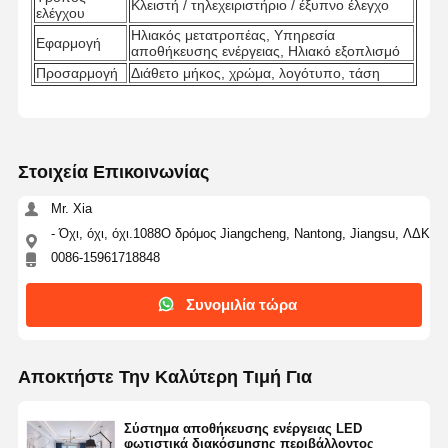
Κλειστή / τηλεχειριστήριο / έξυπνο έλεγχο
ελέγχου
Ηλιακός μετατροπέας, Υπηρεσία
Εφαρμογή
αποθήκευσης ενέργειας, Ηλιακό εξοπλισμό
Προσαρμογή
Διάθετο μήκος, χρώμα, λογότυπο, τάση
Στοιχεία Επικοινωνίας
Mr. Xia
- Όχι, όχι, όχι.1088Ο δρόμος Jiangcheng, Nantong, Jiangsu, ΛΔΚ
0086-15961718848
Συνομιλία τώρα
Αποκτήστε Την Καλύτερη Τιμή Για
Αρχική
Προϊόντα
Σχετικά Με
Γύρος
Σελίδα
Εμάς
Εργοστασίων
Σύστημα αποθήκευσης ενέργειας LED
φωτιστικά διακόσμησης περιβάλλοντος