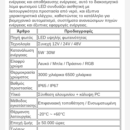
ενέργειας και αποθήκευσης ενέργειας, αυτό το διακοσμητικό
λύμα φωτισμού LED συνδυάζει αισθητική με
λειτουργικότητα.προστασία από νερό, και έξυπνα
χαρακτηριστικά ελέγχου, καθιστώντας το κατάλληλο για
βιομηχανικό αυτοματισμό, συστήματα ανανεώσιμων πηγών
ενέργειας και έξυπνες εφαρμογές ενέργειας.
Άρθρο
Προδιαγραφές
Πηγή φωτός
LED υψηλής φωτεινότητας
Τεχνολογία
Συνεχή 12V / 24V / 48V
Κατανάλωση
5W ̇ 30W
ενέργειας
Ελαφρύ
Λευκό / Μπλε / Πράσινο / RGB
χρώμα
Θερμοκρασία
3000 χιλιάρικα 6500 χιλιάρικα
χρώματος
Βαθμός
IP65 / IP67
προστασίας
Υλικό
Σύνθεση αλουμινίου + κάλυψη PC
Μέθοδος
Επιφανειακή τοποθέτηση / Ενσωματωμένη
εγκατάστασης
Θέρμανση
-20°C ~ +60°C
λειτουργίας
Εποχή ζωής
≥ 50.000 ώρες
Τρόπος