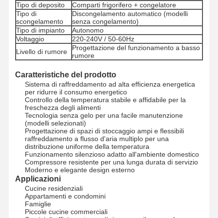
Tipo di deposito
Comparti frigorifero + congelatore
Tipo di
Discongelamento automatico (modelli
scongelamento
senza congelamento)
Tipo di impianto
Autonomo
Voltaggio
220-240V / 50-60Hz
Progettazione del funzionamento a basso
Livello di rumore
rumore
Caratteristiche del prodotto
Sistema di raffreddamento ad alta efficienza energetica
per ridurre il consumo energetico
Controllo della temperatura stabile e affidabile per la
freschezza degli alimenti
Tecnologia senza gelo per una facile manutenzione
(modelli selezionati)
Progettazione di spazi di stoccaggio ampi e flessibili
raffreddamento a flusso d'aria multiplo per una
distribuzione uniforme della temperatura
Funzionamento silenzioso adatto all'ambiente domestico
Compressore resistente per una lunga durata di servizio
Moderno e elegante design esterno
Applicazioni
Cucine residenziali
Casa
Prodotti
Chi Siamo
Fatory Tour
Appartamenti e condomini
Famiglie
Piccole cucine commerciali