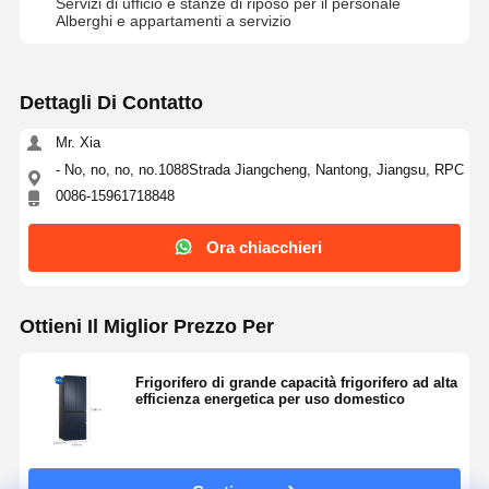
Servizi di ufficio e stanze di riposo per il personale
Alberghi e appartamenti a servizio
Controllo Di
Contattaci
Ora
Qualità
Chiacchieri
Dettagli Di Contatto
Sistema di energia solare di Pv
Mr. Xia
- No, no, no, no.1088Strada Jiangcheng, Nantong, Jiangsu, RPC
Generatore solare portatile
0086-15961718848
Sistema di accumulo di energia
Ora chiacchieri
Pompa di calore PVT
Offerta calda
Ottieni Il Miglior Prezzo Per
Elettrodomestico
Frigorifero di grande capacità frigorifero ad alta
efficienza energetica per uso domestico
Lampade decorative
Sistema energetico di energia rinnovabile