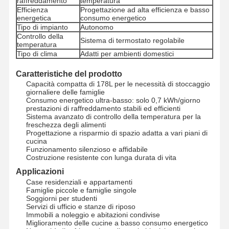
raffreddamento
temperatura
Efficienza
Progettazione ad alta efficienza e basso
energetica
consumo energetico
Tipo di impianto
Autonomo
Controllo della
Sistema di termostato regolabile
temperatura
Tipo di clima
Adatti per ambienti domestici
Caratteristiche del prodotto
Capacità compatta di 178L per le necessità di stoccaggio
giornaliere delle famiglie
Consumo energetico ultra-basso: solo 0,7 kWh/giorno
prestazioni di raffreddamento stabili ed efficienti
Sistema avanzato di controllo della temperatura per la
freschezza degli alimenti
Progettazione a risparmio di spazio adatta a vari piani di
cucina
Funzionamento silenzioso e affidabile
Costruzione resistente con lunga durata di vita
Applicazioni
Case residenziali e appartamenti
Famiglie piccole e famiglie singole
Soggiorni per studenti
Casa
Prodotti
Chi Siamo
Fatory Tour
Servizi di ufficio e stanze di riposo
Immobili a noleggio e abitazioni condivise
Miglioramento delle cucine a basso consumo energetico