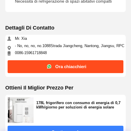
Necessità di refrigerazione di spazi abitativi compatti
Controllo Di
Contattaci
Ora
Qualità
Chiacchieri
Dettagli Di Contatto
Sistema di energia solare di Pv
Mr. Xia
- No, no, no, no.1088Strada Jiangcheng, Nantong, Jiangsu, RPC
Generatore solare portatile
0086-15961718848
Elettrodomestico
Ora chiacchieri
Lampade decorative
Sistema energetico di energia rinnovabile
Ottieni Il Miglior Prezzo Per
Sistema di accumulo di energia
178L frigorifero con consumo di energia di 0,7
kWh/giorno per soluzioni di energia solare
Sistema di gestione dell'energia domestica