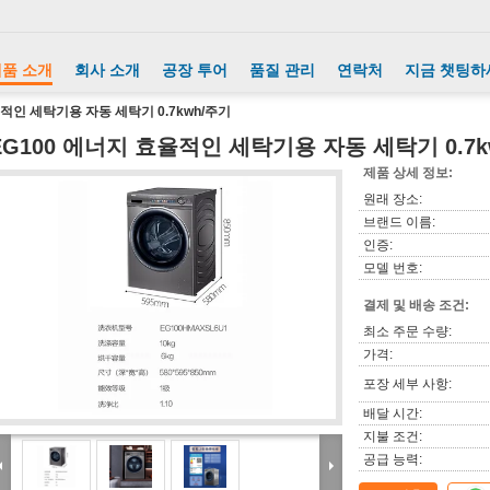
품 소개
회사 소개
공장 투어
품질 관리
연락처
지금 챗팅하
율적인 세탁기용 자동 세탁기 0.7kwh/주기
EG100 에너지 효율적인 세탁기용 자동 세탁기 0.7k
제품 상세 정보:
원래 장소:
브랜드 이름:
인증:
모델 번호:
결제 및 배송 조건:
최소 주문 수량:
가격:
포장 세부 사항:
배달 시간:
지불 조건:
공급 능력: