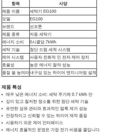
항목
사양
제품 이름
세탁기 EG100
모델
EG100
브랜드
선포톤
제품 종류
자동 세탁기
에너지 소비
0시클당.7kWh
세탁 기술
첨단 드럼 세척 시스템
제어 시스템
사용자 친화적 인 전자 제어 장치
효율성
높은 에너지 절약 성능
품질 을 높여라
내구성 있는 하이어 엔지니어링 설계
제품 특성
매우 낮은 에너지 소비: 세탁 주기에 0.7 kWh 만
깊이 있고 철저한 청소를 위한 첨단 세탁 기술
유연한 섬유 관리와 효과적인 얼룩 제거 성능
안정적이고 신뢰할 수 있는 하이어 제작 품질
사용하기 쉬운 제어 인터페이스
에너지 효율적인 운영은 가정 전기 비용을 줄입니다