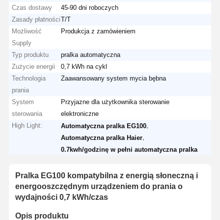
Czas dostawy
45-90 dni roboczych
Zasady płatności
T/T
Możliwość
Produkcja z zamówieniem
Supply
Typ produktu
pralka automatyczna
Zużycie energii
0,7 kWh na cykl
Technologia
Zaawansowany system mycia bębna
prania
System
Przyjazne dla użytkownika sterowanie
sterowania
elektroniczne
High Light:
,
Automatyczna pralka EG100
,
Automatyczna pralka Haier
0.7kwh/godzinę w pełni automatyczna pralka
Pralka EG100 kompatybilna z energią słoneczną i
energooszczędnym urządzeniem do prania o
wydajności 0,7 kWh/czas
Opis produktu