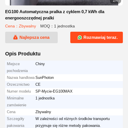
2/4
EG100 Automatyczna pralka z cyklem 0,7 kWh dla
energooszczędnej pralki
Cena：Zbywalny
MOQ：1 jednostka
Najlepsza cena
Rozmawiaj teraz.
Opis Produktu
Miejsce
Chiny
pochodzenia
Nazwa handlowa
SunPhoton
Orzecznictwo
CE
Numer modelu
SP-Mycie-EG100MAX
Minimalne
1 jednostka
zamówienie
Cena
Zbywalny
Szczegóły
W zależności od różnych środków transportu
pakowania
przyjmuje się różne metody pakowania.