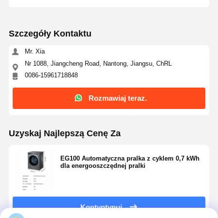
Szczegóły Kontaktu
Kontrola
Skontaktuj
Rozmawiaj
Jakości
Się Z Nami
Teraz.
Mr. Xia
Nr 1088, Jiangcheng Road, Nantong, Jiangsu, ChRL
System zasilania fotowoltaicznego
0086-15961718848
Przenośny generator słoneczny
Rozmawiaj teraz.
Sprzęt domowy
Światła dekoracyjne
Uzyskaj Najlepszą Cenę Za
System energii odnawialnej
EG100 Automatyczna pralka z cyklem 0,7 kWh
dla energooszczędnej pralki
System magazynowania energii
System zarządzania energią w domu
Kontyntynuj