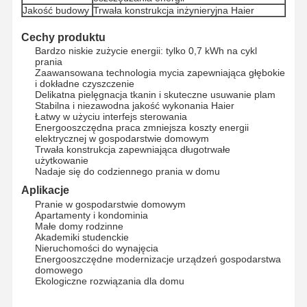
Jakość budowy
Trwała konstrukcja inżynieryjna Haier
Cechy produktu
Bardzo niskie zużycie energii: tylko 0,7 kWh na cykl
prania
Zaawansowana technologia mycia zapewniająca głębokie
i dokładne czyszczenie
Delikatna pielęgnacja tkanin i skuteczne usuwanie plam
Stabilna i niezawodna jakość wykonania Haier
Łatwy w użyciu interfejs sterowania
Energooszczędna praca zmniejsza koszty energii
elektrycznej w gospodarstwie domowym
Trwała konstrukcja zapewniająca długotrwałe
użytkowanie
Nadaje się do codziennego prania w domu
Aplikacje
Pranie w gospodarstwie domowym
Apartamenty i kondominia
Małe domy rodzinne
Akademiki studenckie
Nieruchomości do wynajęcia
Energooszczędne modernizacje urządzeń gospodarstwa
Dom
Produkty
O Nas
Wycieczka
domowego
Po Fabryce
Ekologiczne rozwiązania dla domu