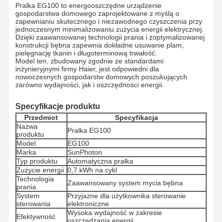
Pralka EG100 to energooszczędne urządzenie
gospodarstwa domowego zaprojektowane z myślą o
zapewnianiu skutecznego i niezawodnego czyszczenia przy
jednoczesnym minimalizowaniu zużycia energii elektrycznej.
Dzięki zaawansowanej technologii prania i zoptymalizowanej
konstrukcji bębna zapewnia dokładne usuwanie plam,
pielęgnację tkanin i długoterminową trwałość.
Model ten, zbudowany zgodnie ze standardami
inżynieryjnymi firmy Haier, jest odpowiedni dla
nowoczesnych gospodarstw domowych poszukujących
zarówno wydajności, jak i oszczędności energii.
Specyfikacje produktu
Przedmiot
Specyfikacja
Nazwa
Pralka EG100
produktu
Model
EG100
Marka
SunPhoton
Typ produktu
Automatyczna pralka
Zużycie energii
0,7 kWh na cykl
Technologia
Zaawansowany system mycia bębna
prania
System
Przyjazne dla użytkownika sterowanie
sterowania
elektroniczne
Wysoka wydajność w zakresie
Efektywność
oszczędzania energii