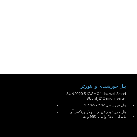
پنل خورشیدی و اینورتر
SUN2000 5 KW MC4 Huawei Smart
String Inverter کارایی بالا
پنل خورشیدی 415W-575W
پنل خورشیدی تریلی سولار ورتکس آی-
تاپ‌کان 425 وات تا 580 وات