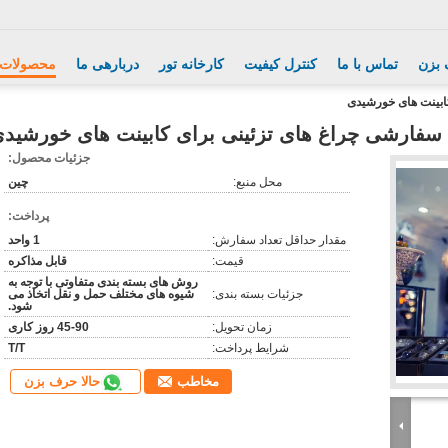
 بزن
تماس با ما
کنترل کیفیت
کارخانه تور
دربارهی ما
محصولات
جزئیات محصول:
محل منبع:
چین
پرداخت:
مقدار حداقل تعداد سفارش:
1 واحد
قیمت:
قابل مذاکره
روش های بسته بندی متفاوتی با توجه به
جزئیات بسته بندی:
شیوه های مختلف حمل و نقل اتخاذ می
شود.
زمان تحویل:
45-90 روز کاری
شرایط پرداخت:
T/T
حالا حرف بزن
مخاطب