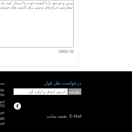
/ 3000)
0
(
درخواست نقل قول
سیس
KW-
بفرست
rter
SS+
خورش
E-Mail
نقشه سایت
|
فسفات V