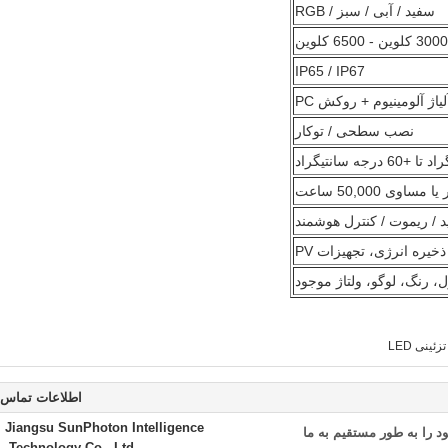
سفید / آبی / سبز / RGB
3000 کلوین - 6500 کلوین
IP65 / IP67
لیاژ آلومینیوم + روکش PC
نصب سطحی / توکار
 مساوی 50,000 ساعت
د / ریموت / کنترل هوشمند
خیره انرژی، تجهیزات PV
، رنگ، لوگو، ولتاژ موجود
ئینی LED
اطلاعات تماس
Jiangsu SunPhoton Intelligence
 را به طور مستقیم به ما
Technology Co., Ltd.