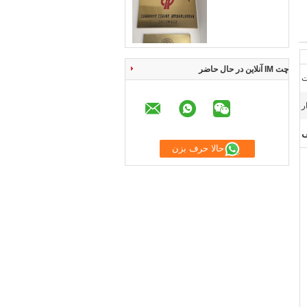
چت IM آنلاین در حال حاضر
حالا حرف بزن