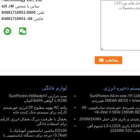
تماس با شخص:
Mr. Xia
تلفن:
0086-15961718848
فکس:
86--15961718848
تم ذخیره انرژی
لوازم خانگی
SunPhoton-All-in-one-YF-11
پمپ حرارتی SunPhoton-HiMasterV
28KWh BESS + Inve هیبریدی
R290 با گواهی BAFA آلمان
اینورتر هیبریدی خورشیدی سان‌فوتون All-
واحد AC تهویه مطبوع 2P انرژی خورشیدی
In-One Y-5KW-10KWh BE
کارآمد برای سیستم خنک کننده خانه
یدی و باتری قابل حمل 200W/1KWH
یخچال با ظرفیت بزرگ یخچال انرژی کارآمد
برای استفاده خانگی
1024Wh باتری LS-L1024 لیتیوم آهن
1024Wh 52
EG100 ماشین لباسشویی اتوماتیک با
0.7kwh / چرخه برای دستگاه لباسشویی با