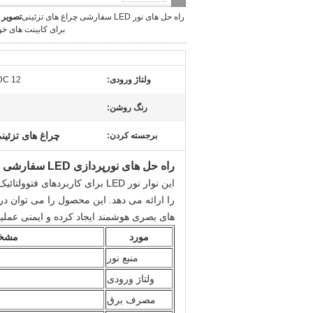
راه حل های نور LED سفارشی چراغ های تزئینی
تصویر 
برای کابینت های خ
ولتاژ ورودی:
DC 12 ولت / 24 ولت / 48 
رنگ روشن:
چراغ های تزئینی 00K
برجسته کردن:
راه حل های نورپردازی LED سفارشی برای کابینت های خورشیدی
این نوار نور LED برای کاربرد
را ارائه می دهد. این محصول را می توان در
های بصری هوشمند ایجاد کرده و ایمنی عملی
مورد
مشخ
منبع نور
ولتاژ ورودی
مصرف برق