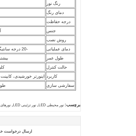
رنگ نور
دمای رنگ
درجه حفاظت
جنس
آ
روش نصب
دمای عملیاتی
-20 درجه سانتیگراد تا +60 درجه سانتیگراد
طول عمر
بیشتر یا
حالت کنترل
کلی
کاربرد
اینورتر خورشیدی، کابینت ذ
سفارشی سازی
طول
,
,
برچسب:
نور محیطی LED
نور تزئینی LED
نورهای تز
ارسال درخواست خود