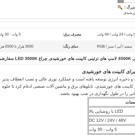
بزرگ :
ورشیدی
ولت
مصرف برق:
5 وات - 30 وات
سفید / آبی / سبز / RGB
دمای رنگ:
3000 هزار تا 6500 هزار
65
لامپ های تزئینی کابینت های خورشیدی
چراغ LED 3000K سفارشی
,
,
های فتوولتائیک و ذخیره انرژی توسعه یافته است و عملکرد نوری عالی و نصب انعطاف پذیر
 کابینت های خورشیدی، تابلوهای برق و ماشین آلات صنعتی ادغام کرد تا جلوه
اتی را در طول نگهداری در شب بهبود بخشد.
صات
LED با روشنایی بالا
DC 12V / 24V / 48V
5 وات - 30 وات