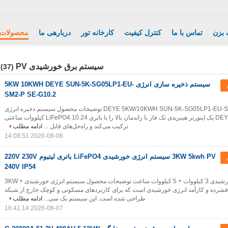
 بزن
تماس با ما
کنترل کیفیت
کارخانه تور
دربارهی ما
محصولات
سیستم برق خورشیدی PV
(37)
سیستم ذخیره سازی انرژی 5KW 10KWH DEYE SUN-5K-SG05LP1-EU-
SM2-P SE-G10.2
DEYE 5KW/10KWH SUN-5K-SG05LP1-EU-SM2-P/SE-G10.2 توضیحات محصول سیستم ذخیره انرژی
DEYE 5KW / 10KWH یک اینورتر هیبریدی تک فاز با راندمان بالا را با باتری LiFePO4 10.24 کیلووات ساعتی
ترکیب می‌کند و راه‌حل‌های قابل ...
ادامه مطلب
2026-08-06 14:08:51
3KW 5kwh PV سیستم انرژی خورشیدی LiFePO4 باتری لیتیوم 220V 230V
240V IP54
سیستم انرژی خورشیدی 3 کیلووات + 5 کیلووات ساعت توضیحات محصول سیستم انرژی خورشیدی 3KW +
 حل فشرده و کارآمد انرژی خورشیدی است که برای کاربردهای مسکونی و کوچک خارج از شبکه
طراحی شده است. این سیستم یک سی...
ادامه مطلب
2026-08-07 16:41:14