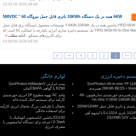
2026-08-06 15:33:20
6KW همه در یک دستگاه 10KWh باتری قابل حمل نیروگاه 60 ′′ 500VDC
نیروگاه برق قابل حمل YIFEI 6KW ماشین همه در یک Y-6KW-10KWh توضیحات محصول ایستگاه برق قابل حمل
YIFEI 6KW All-In-One Machine Y-6KW-10KWh یک سیستم ذخیره سازی انرژی یکپارچه با عملکرد بالا است که
برای کاربردهای مسکو...
ادامه مطلب
2026-08-06 14:08:50
|
>
>>
4
3
2
1
<<
تم ذخیره انرژی
لوازم خانگی
SunPhoton-All-in-one-YF-11
پمپ حرارتی SunPhoton-HiMasterV
28KWh BESS + Inve هیبریدی
R290 با گواهی BAFA آلمان
اینورتر هیبریدی خورشیدی سان‌فوتون All-
واحد AC تهویه مطبوع 2P انرژی خورشیدی
In-One Y-5KW-10KWh BE
کارآمد برای سیستم خنک کننده خانه
یدی و باتری قابل حمل 200W/1KWH
یخچال با ظرفیت بزرگ یخچال انرژی کارآمد
برای استفاده خانگی
1024Wh باتری LS-L1024 لیتیوم آهن
1024Wh 52
EG100 ماشین لباسشویی اتوماتیک با
0.7kwh / چرخه برای دستگاه لباسشویی با
مصرف انرژی