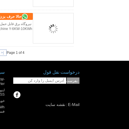
حالا حرف بزن
<
|
Page 1 of 4
درخواست نقل قول
سیس
KW-
بفرست
rter
SS+
خورش
E-Mail
نقشه سایت
|
فسفات V