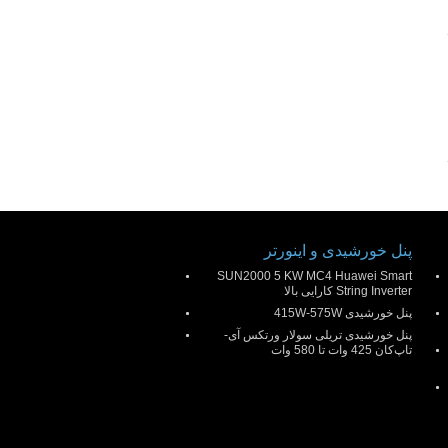
پنل خورشیدی و اینورتر
SUN2000 5 KW MC4 Huawei Smart
String Inverter کارایی بالا
پنل خورشیدی 415W-575W
پنل خورشیدی تریلی سولار ورتکس آی-
تاپ‌کان 425 وات تا 580 وات