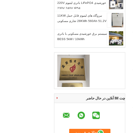
خورشیدی LiFePO4 باتری لیتیوم 220V
230V 240V IP54
نیروگاه های لیتیوم قابل حمل 11KW
28KWh 560Ah 51.2V تجاری مسکونی
سیستم برق خورشیدی مسکونی با باتری
BESS 5kW / 10kWh
چت IM آنلاین در حال حاضر
حالا حرف بزن