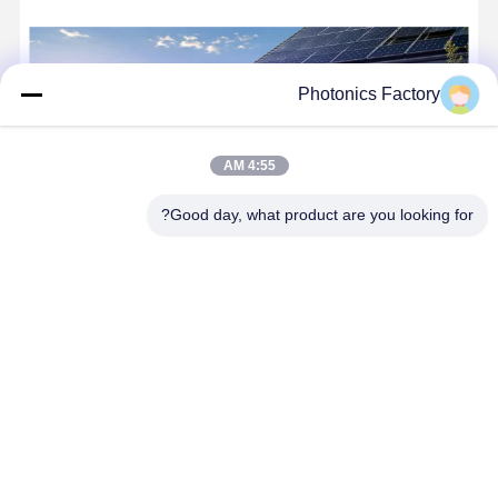
YIFEI POWER LiFePO4 بطارية 25.6V 100Ah مع 6000 دورة وحماية IP67 لحلول الطاقة الشمسية
Photonics Factory
4:55 AM
Good day, what product are you looking for?
شركة جيانغسو صن فوتون لتكنولوجيا الذكاء المحدودة (تمكين المستقبل
من خلال ابتكارات الطاقة الشمسية والذكاء الاصطناعي) تأسست شركة
SunPhoton في عام 2017، وهي عبارة عن منصة رائدة للطاقة الشمسية
المتطورة وبأسعار معقولة والحلول المعتمدة على الذكاء
الاصطناعي...
علمت أكثر
أرسل استفسار
نتحدث الآن
منزل
حول نا
اتصل بنا
Desktop Site