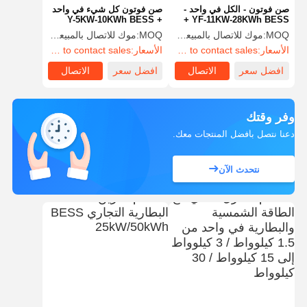
صن فوتون - الكل في واحد -
صن فوتون كل شيء في واحد
Y-5KW-10KWh BESS +
YF-11KW-28KWh BESS +
عاكس هجين
inverter الهجينة الشمسية
MOQ:
موك للاتصال بالمبيعات
MOQ:
موك للاتصال بالمبيعات
الأسعار:
FOB or DAP/DDP to contact sales
الأسعار:
FOB or DAP/DDP to contact sales
افضل سعر
الاتصال
افضل سعر
الاتصال
وفر وقتك
دعنا نتصل بأفضل المنتجات معك.
نتحدث الآن