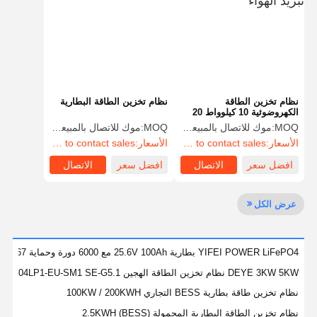
ضبط الجودة
اتصل بنا
نتحدث الآن
نظام الطاقة الشمسية الكهروضوئية
نظام تخزين الطاقة
نظام تخزين الطاقة البطارية
الكهروضوئية 10 كيلوواط 20
مولد الطاقة الشمسية المحمولة
كيلوواط IP54 IP65 تبريد
MOQ:
موك للاتصال بالمبيعات
MOQ:
موك للاتصال بالمبيعات
الهواء
الأسعار:
FOB or DAP/DDP to contact sales
الأسعار:
FOB or DAP/DDP to contact sales
نظام تخزين الطاقة
افضل سعر
الاتصال
افضل سعر
الاتصال
مضخة حرارة PVT
عرض الكل
عرض ساخن
الأجهزة المنزلية
YIFEI POWER LiFePO4 بطارية 25.6V 100Ah مع 6000 دورة وحماية IP67 لحلول الطاقة الشمسية
مصابيح الديكور
DEYE 3KW 5KW نظام تخزين الطاقة الهجين SUN-3K-SG04LP1-EU-SM1 SE-G5.1
نظام تخزين طاقة بطارية BESS التجاري 100KW / 200KWH
نظام الطاقة المتجددة
نظام تخزين الطاقة البطارية المحمولة (BESS) 2.5KWH