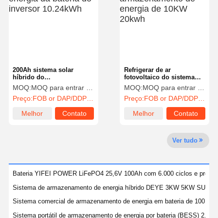
Controle De
Fale
Converse
Qualidade
Conosco
Agora
200Ah sistema solar
Refrigerar de ar
Sistema das energias solares do picovolt
híbrido do
fotovoltaico do sistema
armazenamento de
IP54 IP65 do
MOQ:
MOQ para entrar em contato com vendas
MOQ:
MOQ para entrar em contato com vendas
Gerador solar portátil
energia da bateria do
armazenamento de
Preço:
FOB or DAP/DDP to contact sales
Preço:
FOB or DAP/DDP to contact sales
inversor 10.24kWh
energia de 10KW 20kwh
Sistema de armazenamento de energia
Melhor
Contato
Melhor
Contato
preço
preço
Bomba de Calor PVT
Ver tudo
Oferta quente
Eletrodomésticos
Bateria YIFEI POWER LiFePO4 25,6V 100Ah com 6.000 ciclos e proteção
Sistema de armazenamento de energia híbrido DEYE 3KW 5KW SUN-
Lâmpadas de decoração
Sistema comercial de armazenamento de energia em bateria de 100 k
Sistema de energia renovável
Sistema portátil de armazenamento de energia por bateria (BESS) 2,5 