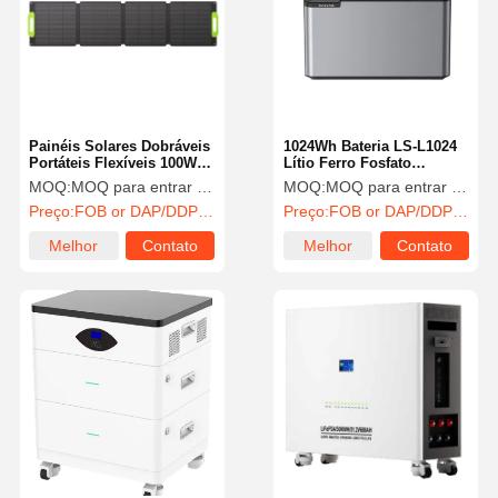
Painéis Solares Dobráveis
1024Wh Bateria LS-L1024
Portáteis Flexíveis 100W
Lítio Ferro Fosfato
200W 300W 400W 1500V
1024Wh 52V
MOQ:
MOQ para entrar em contato com vendas
MOQ:
MOQ para entrar em contato com vendas
DC
Preço:
FOB or DAP/DDP to contact sales
Preço:
FOB or DAP/DDP to contact sales
Melhor
Contato
Melhor
Contato
preço
preço