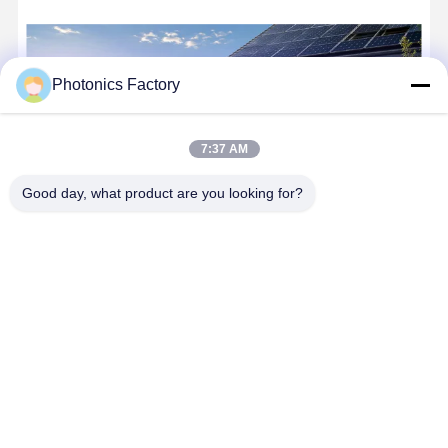
Bateria YIFEI POWER LiFePO4 25,6V 100Ah com 6.000 ciclos e proteção
Photonics Factory
7:37 AM
Good day, what product are you looking for?
Tecnologia Co. da inteligência de Jiangsu SunPhoton, Ltd.
(Capacitando o Futuro com Inovação Solar e IA) Fundada em 2017,
a SunPhoton é uma plataforma líder em energia solar de ponta e
acessível e soluções baseadas em IA. Nós nos concentramos em
...
Aprenda mais
Enviar consulta
Converse agora
Casa
Mapa do Site
Fale Conosco
Desktop Site