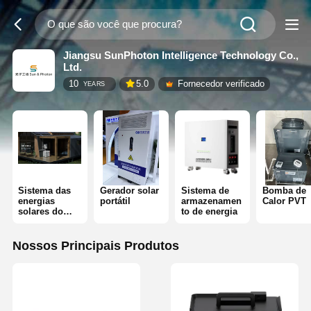
Jiangsu SunPhoton Intelligence Technology Co.,
Ltd.
10
5.0
Fornecedor verificado
YEARS
Sistema das
Gerador solar
Sistema de
Bomba de
energias
portátil
armazenamen
Calor PVT
solares do
to de energia
picovolt
Nossos Principais Produtos