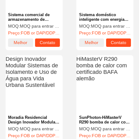
Sistema comercial de
Sistema doméstico
armazenamento de
inteligente com energia
energia a bateria BESS de
solar e bateria, tudo em
MOQ:
MOQ para entrar em contato com vendas
MOQ:
MOQ para entrar em contato com vendas
25 kW/50 kWh
um, de 1,5 kW / 3kwh a 15
Preço:
FOB or DAP/DDP to contact sales
Preço:
FOB or DAP/DDP to contact sales
kW / 30kwh
Melhor
Contato
Melhor
Contato
preço
preço
Moradia Residencial
SunPhoton-HiMasterV
Design Inovador Modular
R290 bomba de calor com
Sistemas de Isolamento e
certificado BAFA alemão
MOQ:
MOQ para entrar em contato com vendas
MOQ:
MOQ para entrar em contato com vendas
Uso de Água para Vida
Preço:
FOB or DAP/DDP to contact sales
Preço:
FOB or DAP/DDP to contact sales
Urbana Sustentável