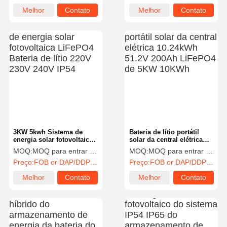
Melhor
Contato
Melhor
Contato
preço
preço
3KW 5kwh Sistema de
Bateria de lítio portátil
energia solar fotovoltaica
solar da central elétrica
LiFePO4 Bateria de lítio
10.24kWh 51.2V 200Ah
MOQ:
MOQ para entrar em contato com vendas
MOQ:
MOQ para entrar em contato com vendas
220V 230V 240V IP54
LiFePO4 de 5KW 10KWh
Preço:
FOB or DAP/DDP to contact sales
Preço:
FOB or DAP/DDP to contact sales
Melhor
Contato
Melhor
Contato
preço
preço
Casa
Produtos
Quem
Fábrica
Somos