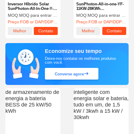
Inversor Híbrido Solar
SunPhoton-All-in-one-YF-
SunPhoton-All-In-One-Y-
11KW-28KWh
5KW-10KWh BESS+
BESS+Inverter híbrido
MOQ:
MOQ para entrar em contato com vendas
MOQ:
MOQ para entrar em contato com vendas
Preço:
FOB or DAP/DDP to contact sales
Preço:
FOB or DAP/DDP to contact sales
Melhor
Contato
Melhor
Contato
preço
preço
Economize seu tempo
Deixe-nos contatar os melhores produtos
com você.
Converse agora