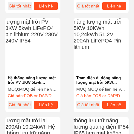
Giá tốt nhất
Liên hệ
Giá tốt nhất
Liên hệ
Hệ thống năng lượng mặt
Trạm điện di động năng
trời PV 3KW 5kwh
lượng mặt trời 5KW
LiFePO4 pin lithium 220V
10KWh 10,24kWh 51,2V
MOQ:
MOQ để liên hệ với bộ phận bán hàng
MOQ:
MOQ để liên hệ với bộ phận bán hàng
230V 240V IP54
200Ah LiFePO4 Pin
Giá bán:
FOB or DAP/DDP to contact sales
Giá bán:
FOB or DAP/DDP to contact sales
lithium
Giá tốt nhất
Liên hệ
Giá tốt nhất
Liên hệ
Nhà
Sản Phẩm
Về Chúng
Tham Quan
Tôi
Nhà Máy