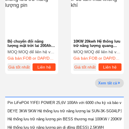
Kiểm Soát
Liên Hệ
Nói Chuyện
Chất Lượng
Chúng Tôi
Ngay.
Bộ chuyển đổi năng
10KW 20kwh Hệ thống lưu
Hệ thống năng lượng mặt trời Pv
lượng mặt trời lai 200Ah
trữ năng lượng quang
10.24kWh Hệ thống lưu trữ
điện IP54 IP65 làm mát
MOQ:
MOQ để liên hệ với bộ phận bán hàng
MOQ:
MOQ để liên hệ với bộ phận bán hàng
Máy phát điện năng lượng mặt trời di động
năng lượng pin
không khí
Giá bán:
FOB or DAP/DDP to contact sales
Giá bán:
FOB or DAP/DDP to contact sales
Hệ thống lưu trữ năng lượng
Giá tốt nhất
Liên hệ
Giá tốt nhất
Liên hệ
Máy bơm nhiệt PVT
Xem tất cả
Ưu đãi hấp dẫn
Thiết bị gia dụng
Pin LiFePO4 YIFEI POWER 25,6V 100Ah với 6000 chu kỳ và bảo vệ IP67
DEYE 3KW 5KW Hệ thống lưu trữ năng lượng lai SUN-3K-SG04LP1-E
Đèn trang trí
Hệ thống lưu trữ năng lượng pin BESS thương mại 100KW / 200KWH
Hệ thống năng lượng tái tạo
Hệ thống lưu trữ năng lượng pin di động (BESS) 2,5KWH