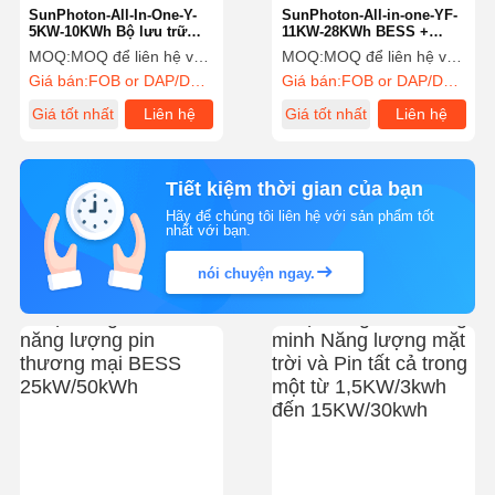
SunPhoton-All-In-One-Y-
SunPhoton-All-in-one-YF-
5KW-10KWh Bộ lưu trữ
11KW-28KWh BESS +
năng lượng + Biến tần lai
Inverter lai
MOQ:
MOQ để liên hệ với bộ phận bán hàng
MOQ:
MOQ để liên hệ với bộ phận bán hàng
năng lượng mặt trời
Giá bán:
FOB or DAP/DDP to contact sales
Giá bán:
FOB or DAP/DDP to contact sales
Giá tốt nhất
Liên hệ
Giá tốt nhất
Liên hệ
Tiết kiệm thời gian của bạn
Hãy để chúng tôi liên hệ với sản phẩm tốt
nhất với bạn.
nói chuyện ngay.