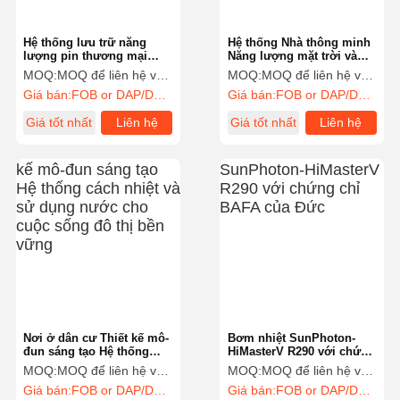
Hệ thống lưu trữ năng
Hệ thống Nhà thông minh
lượng pin thương mại
Năng lượng mặt trời và
BESS 25kW/50kWh
Pin tất cả trong một từ
MOQ:
MOQ để liên hệ với bộ phận bán hàng
MOQ:
MOQ để liên hệ với bộ phận bán hàng
1,5KW/3kwh đến
Giá bán:
FOB or DAP/DDP to contact sales
Giá bán:
FOB or DAP/DDP to contact sales
15KW/30kwh
Giá tốt nhất
Liên hệ
Giá tốt nhất
Liên hệ
Nơi ở dân cư Thiết kế mô-
Bơm nhiệt SunPhoton-
đun sáng tạo Hệ thống
HiMasterV R290 với chứng
cách nhiệt và sử dụng
chỉ BAFA của Đức
MOQ:
MOQ để liên hệ với bộ phận bán hàng
MOQ:
MOQ để liên hệ với bộ phận bán hàng
nước cho cuộc sống đô
Giá bán:
FOB or DAP/DDP to contact sales
Giá bán:
FOB or DAP/DDP to contact sales
thị bền vững