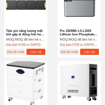
Tấm pin năng lượng mặt
Pin 1024Wh LS-L1024
trời gấp di động linh hoạt
Lithium Iron Phosphate
100W 200W 300W 400W
1024Wh 52V
MOQ:
MOQ để liên hệ với bộ phận bán hàng
MOQ:
MOQ để liên hệ với bộ phận bán hàng
1500V DC
Giá bán:
FOB or DAP/DDP to contact sales
Giá bán:
FOB or DAP/DDP to contact sales
Giá tốt nhất
Liên hệ
Giá tốt nhất
Liên hệ