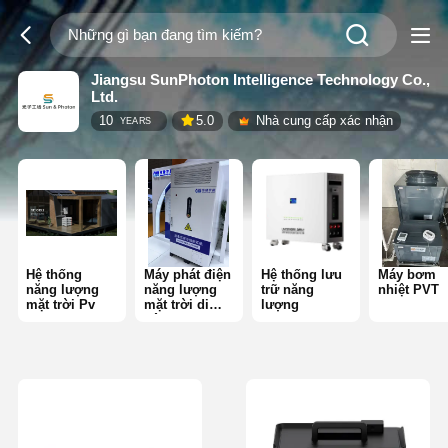
Jiangsu SunPhoton Intelligence Technology Co.,
Ltd.
10
5.0
Nhà cung cấp xác nhận
YEARS
Hệ thống
Máy phát điện
Hệ thống lưu
Máy bơm
năng lượng
năng lượng
trữ năng
nhiệt PVT
mặt trời Pv
mặt trời di
lượng
động