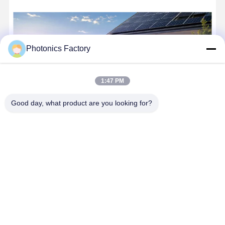
Pin LiFePO4 YIFEI POWER 25,6V 100Ah với 6000 chu kỳ và bảo vệ IP67
Photonics Factory
1:47 PM
Good day, what product are you looking for?
Công ty TNHH Công nghệ Thông minh SunPhoton Giang Tô (Nâng
cao tương lai bằng đổi mới năng lượng mặt trời và AI) Được thành
lập vào năm 2017, SunPhoton là nền tảng hàng đầu cung cấp các
giải pháp năng lượng mặt trời tiên tiến, giá cả phải chăng và
d...
Tìm hiểu thêm
Gửi yêu cầu
nói chuyện ngay.
Nhà
Về chúng
Liên hệ với chúng
Desktop