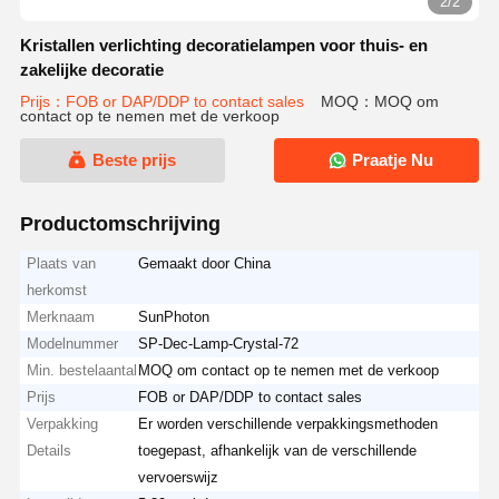
2/2
Kristallen verlichting decoratielampen voor thuis- en
zakelijke decoratie
Prijs：FOB or DAP/DDP to contact sales
MOQ：MOQ om
contact op te nemen met de verkoop
Beste prijs
Praatje Nu
Productomschrijving
Plaats van
Gemaakt door China
herkomst
Merknaam
SunPhoton
Modelnummer
SP-Dec-Lamp-Crystal-72
Min. bestelaantal
MOQ om contact op te nemen met de verkoop
Prijs
FOB or DAP/DDP to contact sales
Verpakking
Er worden verschillende verpakkingsmethoden
Details
toegepast, afhankelijk van de verschillende
vervoerswijz