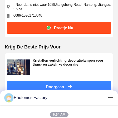
- Nee, dat is niet waar.1088Jiangcheng Road, Nantong, Jiangsu,
China
0086-15961718848
Praatje Nu
Krijg De Beste Prijs Voor
Kristallen verlichting decoratielampen voor
thuis- en zakelijke decoratie
Doorgaan
Photonics Factory
Thuis
Producten
Over Ons
Fabrieksreis
Geadviseerde Producten
6:54 AM