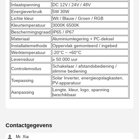
Inlaatspanning
DC 12V / 24V / 48V
Energieverbruik
5W 30W
Lichte kleur
Wit / Blauw / Groen / RGB
Kleurtemperatuur
3000K 6500K
Beschermingsgraad
IP65 / IP67
Materiaal
Aluminiumlegering + PC-deksel
Installatiemethode
Oppervlak gemonteerd / ingebed
Werktemperatuur
-20°C ~ +60°C
Levensduur
≥ 50.000 uur
Schakelaar / afstandsbediening /
Controlemodus
slimme bediening
Solar Inverter, energieopslagkasten,
Toepassing
PV-apparatuur
Lengte, kleur, logo, spanning
Aanpassing
beschikbaar
Contactgegevens
Mr. Xia