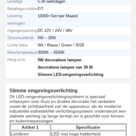
Levertijd
5-30 werkdagen
Betalingscondities
T/T
Levering
10000+Set+per Maand
vermogen
Ingangsspanning
DC 12V / 24V / 48V
Stroomverbruik
5W – 30W
Lichte kleur
Wit / Blauw / Groen / RGB
Kleurtemperatuur
3000K – 6500K
Hoog licht:
,
5W decoratieve lampen
,
decoratieve lampen van 30 W
Slimme LED-omgevingsverlichting
Slimme omgevingsverlichting
Dit LED-omgevingsverlichtingssysteem is speciaal
ontworpen voor thuis en drukke decoratie.het verbetert
zowel de zichtbaarheid van de apparatuur als de moderne
industriële esthetiekHet verlichtingssysteem ondersteunt een
stabiele werking op lange termijn en is geschikt voor binnen-
en buitentoepassingen.
Artikel 1
Specificatie
Lichtbron
LED met hoge helderheid