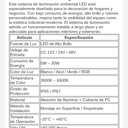
Este sistema de iluminación ambiental LED está
especialmente diseñado para la decoración de hogares y
negocios. Con bajo consumo de energía, alto brillo y colores
personalizables, mejora tanto la visibilidad del equipo como
la estética industrial moderna. El sistema de iluminación
admite un funcionamiento estable a largo plazo y es
adecuado para aplicaciones interiores y exteriores.
Artículo
Especificación
Fuente de Luz
LED de Alto Brillo
Voltaje de
CC 12V / 24V / 48V
Entrada
Consumo de
5W – 30W
Energía
Color de Luz
Blanco / Azul / Verde / RGB
Temperatura
3000K – 6500K
de Color
Grado de
IP65 / IP67
Protección
Material
Aleación de Aluminio + Cubierta de PC
Método de
Montaje en Superficie / Empotrado
Instalación
Temperatura
-20°C ~ +60°C
de Operación
Vida Útil
≥50,000 Horas