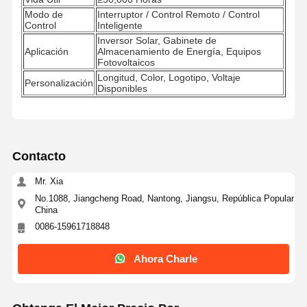
Modo de
Interruptor / Control Remoto / Control
Control
Inteligente
Inversor Solar, Gabinete de
Aplicación
Almacenamiento de Energía, Equipos
Fotovoltaicos
Longitud, Color, Logotipo, Voltaje
Personalización
Disponibles
Contacto
Mr. Xia
No.1088, Jiangcheng Road, Nantong, Jiangsu, República Popular
China
0086-15961718848
Ahora Charle
Inicio
Productos
Sobre
Visita A La
Nosotros
Fábrica