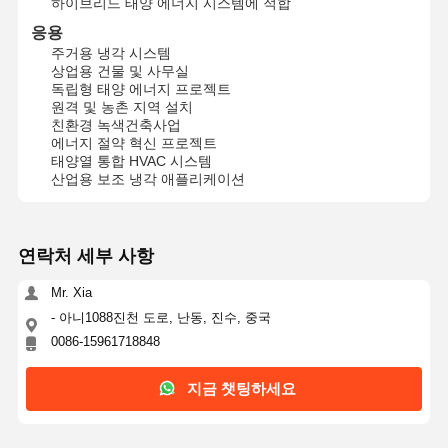
하이브리드 태양 에너지 시스템에 적합
응용
주거용 냉각 시스템
상업용 건물 및 사무실
독립형 태양 에너지 프로젝트
원격 및 농촌 지역 설치
친환경 녹색건축사업
에너지 절약 혁신 프로젝트
태양열 통합 HVAC 시스템
산업용 보조 냉각 애플리케이션
연락처 세부 사항
Mr. Xia
- 아니1088진천 도로, 난동, 진수, 중국
0086-15961718848
지금 챗팅하세요
홈
제품 소개
회사 소개
공장 투어