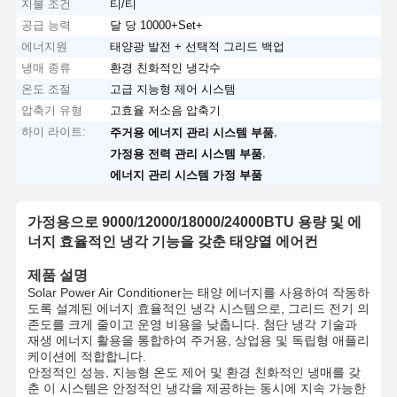
지불 조건
티/티
공급 능력
달 당 10000+Set+
에너지원
태양광 발전 + 선택적 그리드 백업
냉매 종류
환경 친화적인 냉각수
온도 조절
고급 지능형 제어 시스템
압축기 유형
고효율 저소음 압축기
하이 라이트:
,
주거용 에너지 관리 시스템 부품
,
가정용 전력 관리 시스템 부품
에너지 관리 시스템 가정 부품
가정용으로 9000/12000/18000/24000BTU 용량 및 에
너지 효율적인 냉각 기능을 갖춘 태양열 에어컨
제품 설명
Solar Power Air Conditioner는 태양 에너지를 사용하여 작동하
도록 설계된 에너지 효율적인 냉각 시스템으로, 그리드 전기 의
존도를 크게 줄이고 운영 비용을 낮춥니다. 첨단 냉각 기술과
재생 에너지 활용을 통합하여 주거용, 상업용 및 독립형 애플리
케이션에 적합합니다.
안정적인 성능, 지능형 온도 제어 및 환경 친화적인 냉매를 갖
춘 이 시스템은 안정적인 냉각을 제공하는 동시에 지속 가능한