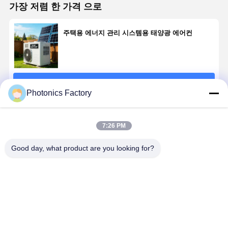
가장 저렴 한 가격 으로
품질 관리
연락처
지금 챗팅하
주택용 에너지 관리 시스템용 태양광 에어컨
세요
피프 태양열발전시스템
계속하다
가지고 다닐 수 있는 태양발전기
Photonics Factory
에너지 저장 시스템
추천된 제품
7:26 PM
PVT 히트펌프
Good day, what product are you looking for?
뜨거운 제안
가전제품
태양광과 배터
장식용 램프
리를 가진 스마
트 홈 시스템
1.5KW / 3kwh
재생에너지 시스템
에서 15KW /
최고의 가격