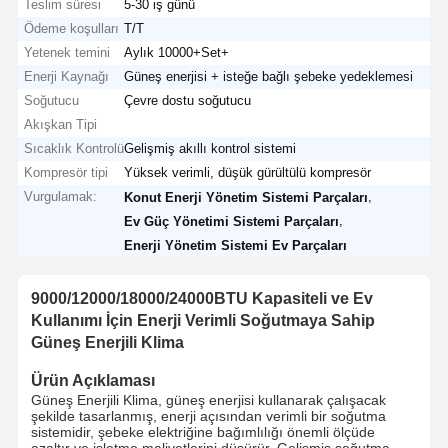
Teslim süresi
5-30 iş günü
Ödeme koşulları
T/T
Yetenek temini
Aylık 10000+Set+
Enerji Kaynağı
Güneş enerjisi + isteğe bağlı şebeke yedeklemesi
Soğutucu
Çevre dostu soğutucu
Akışkan Tipi
Sıcaklık Kontrolü
Gelişmiş akıllı kontrol sistemi
Kompresör tipi
Yüksek verimli, düşük gürültülü kompresör
Vurgulamak:
,
Konut Enerji Yönetim Sistemi Parçaları
,
Ev Güç Yönetimi Sistemi Parçaları
Enerji Yönetim Sistemi Ev Parçaları
9000/12000/18000/24000BTU Kapasiteli ve Ev
Kullanımı İçin Enerji Verimli Soğutmaya Sahip
Güneş Enerjili Klima
Ürün Açıklaması
Güneş Enerjili Klima, güneş enerjisi kullanarak çalışacak
şekilde tasarlanmış, enerji açısından verimli bir soğutma
sistemidir, şebeke elektriğine bağımlılığı önemli ölçüde
azaltır ve işletme maliyetlerini düşürür. Gelişmiş soğutma