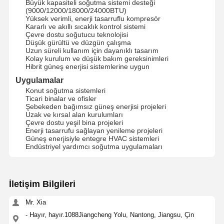
Büyük kapasiteli soğutma sistemi desteği
(9000/12000/18000/24000BTU)
Yüksek verimli, enerji tasarruflu kompresör
Kararlı ve akıllı sıcaklık kontrol sistemi
Çevre dostu soğutucu teknolojisi
Düşük gürültü ve düzgün çalışma
Uzun süreli kullanım için dayanıklı tasarım
Kolay kurulum ve düşük bakım gereksinimleri
Hibrit güneş enerjisi sistemlerine uygun
Uygulamalar
Konut soğutma sistemleri
Ticari binalar ve ofisler
Şebekeden bağımsız güneş enerjisi projeleri
Uzak ve kırsal alan kurulumları
Çevre dostu yeşil bina projeleri
Enerji tasarrufu sağlayan yenileme projeleri
Güneş enerjisiyle entegre HVAC sistemleri
Endüstriyel yardımcı soğutma uygulamaları
İletişim Bilgileri
Ana Sayfa
Ürünler
Hakkımızda
Fabrika Turu
Mr. Xia
- Hayır, hayır.1088Jiangcheng Yolu, Nantong, Jiangsu, Çin