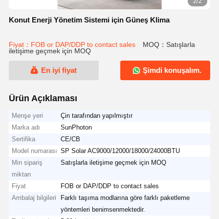
2/2
Konut Enerji Yönetim Sistemi için Güneş Klima
Fiyat：FOB or DAP/DDP to contact sales
MOQ：Satışlarla
iletişime geçmek için MOQ
En iyi fiyat
Şimdi konuşalım.
Ürün Açıklaması
Menşe yeri
Çin tarafından yapılmıştır
Marka adı
SunPhoton
Sertifika
CE/CB
Model numarası
SP Solar AC9000/12000/18000/24000BTU
Min sipariş
Satışlarla iletişime geçmek için MOQ
miktarı
Fiyat
FOB or DAP/DDP to contact sales
Ambalaj bilgileri
Farklı taşıma modlarına göre farklı paketleme
yöntemleri benimsenmektedir.