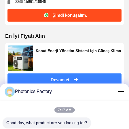
0086-15961718848
Şimdi konuşalım.
Kalite Kontrol
Bize Ulaşın
Şimdi
Konuşalım.
En İyi Fiyatı Alın
Pv Güneş Enerjisi Sistemi
Taşınabilir Güneş Jeneratörü
Konut Enerji Yönetim Sistemi için Güneş Klima
enerji depolama sistemi
PVT Isı Pompası
Devam et
Sıcak Teklif
Photonics Factory
Ev Aletleri
Önerilen Ürünler
Dekorasyon lambaları
7:17 AM
Yenilenebilir Enerji Sistemi
Good day, what product are you looking for?