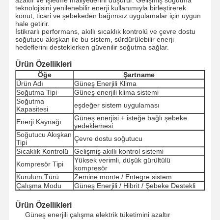
teknolojisini yenilenebilir enerji kullanımıyla birleştirerek
konut, ticari ve şebekeden bağımsız uygulamalar için uygun
hale getirir.
İstikrarlı performans, akıllı sıcaklık kontrolü ve çevre dostu
soğutucu akışkan ile bu sistem, sürdürülebilir enerji
hedeflerini desteklerken güvenilir soğutma sağlar.
Ürün Özellikleri
Öğe
Şartname
Ürün Adı
Güneş Enerjili Klima
Soğutma Tipi
Güneş enerjili klima sistemi
Soğutma
eşdeğer sistem uygulaması
Kapasitesi
Güneş enerjisi + isteğe bağlı şebeke
Enerji Kaynağı
yedeklemesi
Soğutucu Akışkan
Çevre dostu soğutucu
Tipi
Sıcaklık Kontrolü
Gelişmiş akıllı kontrol sistemi
Yüksek verimli, düşük gürültülü
Kompresör Tipi
kompresör
Kurulum Türü
Zemine monte / Entegre sistem
Çalışma Modu
Güneş Enerjili / Hibrit / Şebeke Destekli
Ürün Özellikleri
Güneş enerjili çalışma elektrik tüketimini azaltır