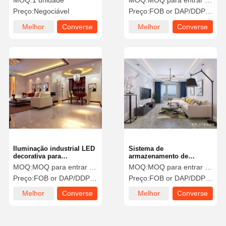
MOQ:
1 unidade
MOQ:
MOQ para entrar em contato com vendas
negócios
Preço:
Negociável
Preço:
FOB or DAP/DDP to contact sales
Melhor
Converse
Melhor
Converse
preço
agora
preço
agora
Iluminação industrial LED
Sistema de
decorativa para
armazenamento de
equipamentos
energia Lâmpadas de
MOQ:
MOQ para entrar em contato com vendas
MOQ:
MOQ para entrar em contato com vendas
fotovoltaicos 5W-30W
decoração de luz
Preço:
FOB or DAP/DDP to contact sales
Preço:
FOB or DAP/DDP to contact sales
ambiental LED
Melhor
Converse
Melhor
Converse
preço
agora
preço
agora