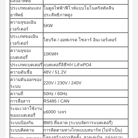
แสงอาทิตย์
ประเภทแผ่นแสง
โมดูลไฟฟ้าฟีโวท์แบบโมโนคริสตัลลีน
อาทิตย์
ประสิทธิภาพสูง
ความจุของอิน
5KW
เวอร์เตอร์
ประเภทของอิน
ไฮบริด / ออฟเกรด โซลาร์ อินเวอร์เตอร์
เวอร์เตอร์
ความจุของ
10KWH
แบตเตอรี่
ประเภทแบตเตอรี่
แบตเตอรี่ลิธีਅਮ LiFePO4
ความดันชื่อ
48V / 51.2V
ความดันออกของ
220V / 230V / 240V
ระบบ
ความถี่
50Hz / 60Hz
การสื่อสาร
RS485 / CAN
ระยะเวลาใช้งาน
≥6000 วงจร
ของแบตเตอรี่
บ้าน
ผลิตภัณฑ์
เกี่ยวกับเรา
ทัวร์โรงงาน
ระบบป้องกัน
BMS ที่ฉลาด (ระบบจัดการแบตเตอรี่)
ระบบติดตาม
การติดตามทางไกลแบบสมาร์ท (ไม่จําเป็น)
โครงสร้างการติดตั้ง, สายเคเบิล, กล่องรวม,