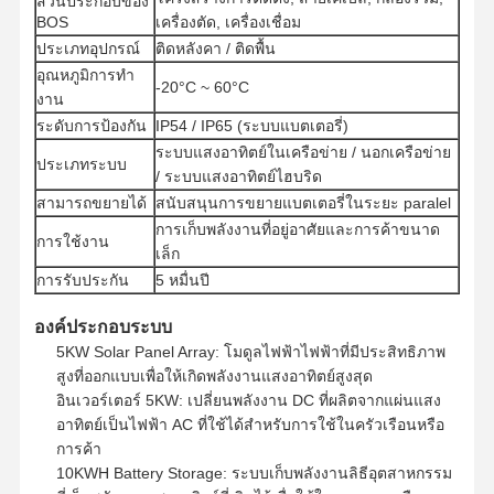
ส่วนประกอบของ
BOS
เครื่องตัด, เครื่องเชื่อม
ประเภทอุปกรณ์
ติดหลังคา / ติดพื้น
ควบคุม
ติดต่อเรา
พูดคุยกันตอน
อุณหภูมิการทํา
-20°C ~ 60°C
คุณภาพ
นี้
งาน
ระดับการป้องกัน
IP54 / IP65 (ระบบแบตเตอรี่)
ระบบแสงอาทิตย์ในเครือข่าย / นอกเครือข่าย
ระบบพลังงานแสงอาทิตย์ Pv
ประเภทระบบ
/ ระบบแสงอาทิตย์ไฮบริด
สามารถขยายได้
สนับสนุนการขยายแบตเตอรี่ในระยะ paralel
เครื่องกำเนิดพลังงานแสงอาทิตย์แบบพกพา
การเก็บพลังงานที่อยู่อาศัยและการค้าขนาด
การใช้งาน
เล็ก
เครื่องใช้ในบ้าน
การรับประกัน
5 หมื่นปี
หลอดประดับ
องค์ประกอบระบบ
ระบบพลังงานทดแทน
5KW Solar Panel Array: โมดูลไฟฟ้าไฟฟ้าที่มีประสิทธิภาพ
สูงที่ออกแบบเพื่อให้เกิดพลังงานแสงอาทิตย์สูงสุด
ระบบจัดเก็บพลังงาน
อินเวอร์เตอร์ 5KW: เปลี่ยนพลังงาน DC ที่ผลิตจากแผ่นแสง
อาทิตย์เป็นไฟฟ้า AC ที่ใช้ได้สําหรับการใช้ในครัวเรือนหรือ
ระบบจัดการพลังงานบ้าน
การค้า
10KWH Battery Storage: ระบบเก็บพลังงานลิธีอุตสาหกรรม