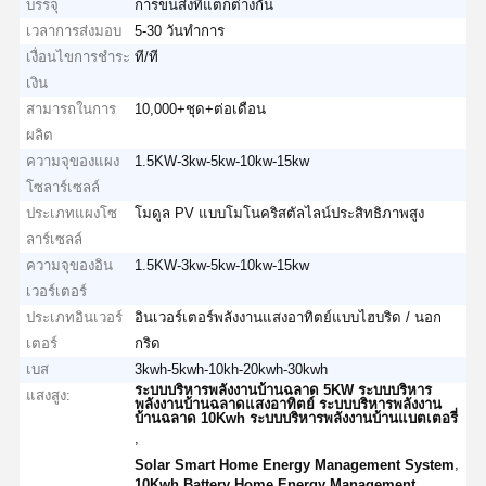
บรรจุ
การขนส่งที่แตกต่างกัน
เวลาการส่งมอบ
5-30 วันทำการ
เงื่อนไขการชำระ
ที/ที
เงิน
สามารถในการ
10,000+ชุด+ต่อเดือน
ผลิต
ความจุของแผง
1.5KW-3kw-5kw-10kw-15kw
โซลาร์เซลล์
ประเภทแผงโซ
โมดูล PV แบบโมโนคริสตัลไลน์ประสิทธิภาพสูง
ลาร์เซลล์
ความจุของอิน
1.5KW-3kw-5kw-10kw-15kw
เวอร์เตอร์
ประเภทอินเวอร์
อินเวอร์เตอร์พลังงานแสงอาทิตย์แบบไฮบริด / นอก
เตอร์
กริด
เบส
3kwh-5kwh-10kh-20kwh-30kwh
ระบบบริหารพลังงานบ้านฉลาด 5KW ระบบบริหาร
แสงสูง:
พลังงานบ้านฉลาดแสงอาทิตย์ ระบบบริหารพลังงาน
บ้านฉลาด 10Kwh ระบบบริหารพลังงานบ้านแบตเตอรี่
,
,
Solar Smart Home Energy Management System
10Kwh Battery Home Energy Management