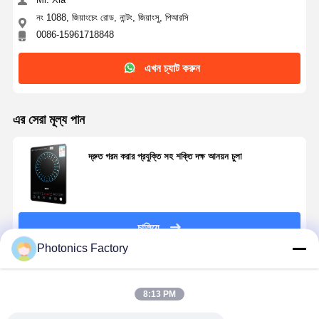
নং 1088, জিয়াংচেং রোড, নান্টং, জিয়াংসু, পিআরসি
0086-15961718848
এখন চ্যাট করুন
এর সেরা মূল্য পান
দ্রুত গরম করার প্রযুক্তি সহ শক্তি দক্ষ আনয়ন চুলা
চালিয়ে
Photonics Factory
বাড়ি
পণ্য
আমাদের সম্পর্কে
কারখানা ভ্রমণ
প্রস্তাবিত পণ্য
8:13 PM