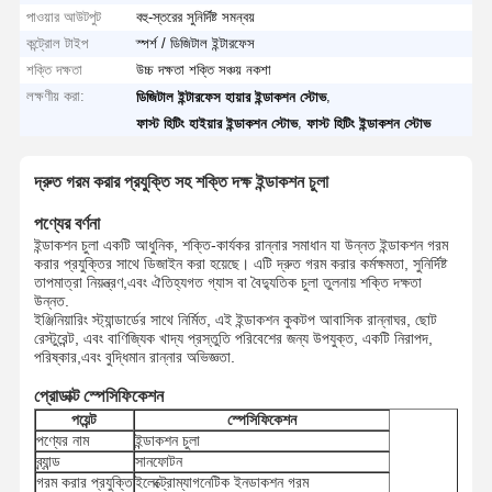
পাওয়ার আউটপুট
বহু-স্তরের সুনির্দিষ্ট সমন্বয়
কন্ট্রোল টাইপ
স্পর্শ / ডিজিটাল ইন্টারফেস
শক্তি দক্ষতা
উচ্চ দক্ষতা শক্তি সঞ্চয় নকশা
লক্ষণীয় করা:
,
ডিজিটাল ইন্টারফেস হায়ার ইন্ডাকশন স্টোভ
,
ফাস্ট হিটিং হাইয়ার ইন্ডাকশন স্টোভ
ফাস্ট হিটিং ইন্ডাকশন স্টোভ
দ্রুত গরম করার প্রযুক্তি সহ শক্তি দক্ষ ইন্ডাকশন চুলা
পণ্যের বর্ণনা
ইন্ডাকশন চুলা একটি আধুনিক, শক্তি-কার্যকর রান্নার সমাধান যা উন্নত ইন্ডাকশন গরম
করার প্রযুক্তির সাথে ডিজাইন করা হয়েছে। এটি দ্রুত গরম করার কর্মক্ষমতা, সুনির্দিষ্ট
তাপমাত্রা নিয়ন্ত্রণ,এবং ঐতিহ্যগত গ্যাস বা বৈদ্যুতিক চুলা তুলনায় শক্তি দক্ষতা
উন্নত.
ইঞ্জিনিয়ারিং স্ট্যান্ডার্ডের সাথে নির্মিত, এই ইন্ডাকশন কুকটপ আবাসিক রান্নাঘর, ছোট
রেস্টুরেন্ট, এবং বাণিজ্যিক খাদ্য প্রস্তুতি পরিবেশের জন্য উপযুক্ত, একটি নিরাপদ,
পরিষ্কার,এবং বুদ্ধিমান রান্নার অভিজ্ঞতা.
প্রোডাক্ট স্পেসিফিকেশন
পয়েন্ট
স্পেসিফিকেশন
পণ্যের নাম
ইন্ডাকশন চুলা
ব্র্যান্ড
সানফোটন
গরম করার প্রযুক্তি
ইলেক্ট্রোম্যাগনেটিক ইনডাকশন গরম