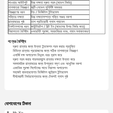
পাওয়ার আউটপুট
উচ্চ দক্ষতা দ্রুত গরম (মডেল নির্ভর)
তাপমাত্রা নিয়ন্ত্রণ
মাল্টি-লেভেল সুনির্দিষ্ট সমন্বয়
নিয়ন্ত্রণের ধরন
টাচ / ডিজিটাল ইন্টারফেস
শক্তির দক্ষতা
উচ্চ দক্ষতাসম্পন্ন শক্তি সঞ্চয় নকশা
রান্নাঘরের পৃষ্ঠ
তাপ প্রতিরোধী গ্লাস প্যানেল
ইনস্টলেশনের ধরন
কাউন্টারটপ / বিল্ট ইন (মডেলের উপর নির্ভর করে)
নিরাপত্তা বৈশিষ্ট্য
ওভারহিট সুরক্ষা, স্বয়ংক্রিয় বন্ধ, প্যান সনাক্তকরণ
পণ্যের বৈশিষ্ট্য
দ্রুত রান্নার জন্য উন্নত ইন্ডাকশন গরম করার প্রযুক্তি
বিভিন্ন রান্নার প্রয়োজনের জন্য সঠিক তাপমাত্রা নিয়ন্ত্রণ
এনার্জি দক্ষ অপারেশন বিদ্যুৎ খরচ হ্রাস করে
দ্রুত গরম করার পারফরম্যান্স রান্নার দক্ষতা উন্নত করে
সমসাময়িক রান্নাঘরের জন্য উপযুক্ত মসৃণ এবং আধুনিক নকশা
একাধিক সুরক্ষা সিস্টেমের সাথে নিরাপদ অপারেশন
সহজেই ব্যবহারযোগ্য ডিজিটাল কন্ট্রোল ইন্টারফেস
দীর্ঘমেয়াদী নির্ভরযোগ্যতার জন্য টেকসই গ্লাস পৃষ্ঠ
যোগাযোগের ঠিকানা
Mr. Xia