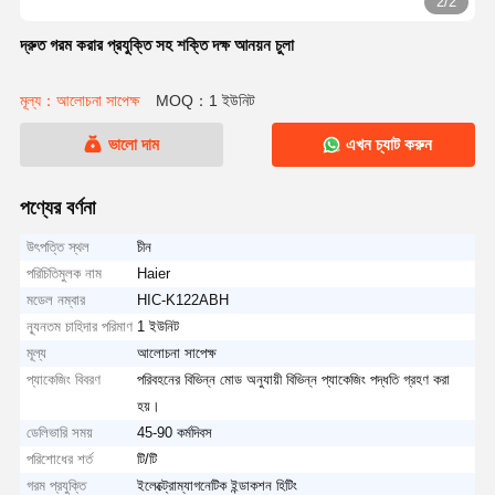
2/2
দ্রুত গরম করার প্রযুক্তি সহ শক্তি দক্ষ আনয়ন চুলা
মূল্য：আলোচনা সাপেক্ষ
MOQ：1 ইউনিট
ভালো দাম
এখন চ্যাট করুন
পণ্যের বর্ণনা
উৎপত্তি স্থল
চীন
পরিচিতিমুলক নাম
Haier
মডেল নম্বার
HIC-K122ABH
ন্যূনতম চাহিদার পরিমাণ
1 ইউনিট
মূল্য
আলোচনা সাপেক্ষ
প্যাকেজিং বিবরণ
পরিবহনের বিভিন্ন মোড অনুযায়ী বিভিন্ন প্যাকেজিং পদ্ধতি গ্রহণ করা
হয়।
ডেলিভারি সময়
45-90 কর্মদিবস
পরিশোধের শর্ত
টি/টি
গরম প্রযুক্তি
ইলেক্ট্রোম্যাগনেটিক ইন্ডাকশন হিটিং