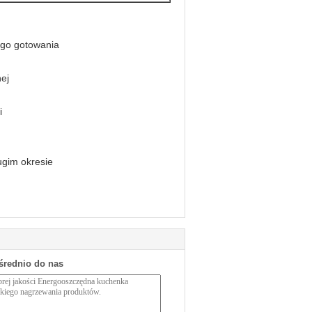
ego gotowania
ej
i
ugim okresie
średnio do nas