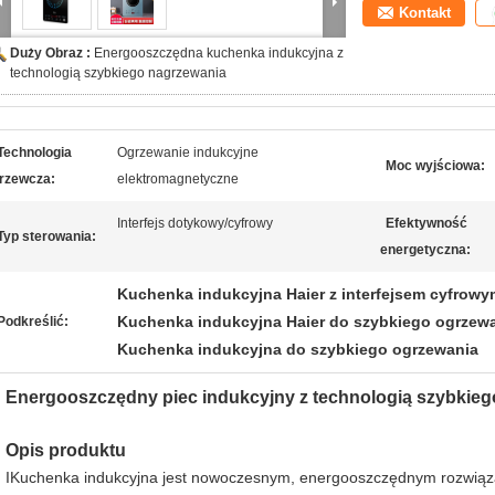
Kontakt
Duży Obraz :
Energooszczędna kuchenka indukcyjna z
technologią szybkiego nagrzewania
Technologia
Ogrzewanie indukcyjne
Moc wyjściowa:
rzewcza:
elektromagnetyczne
Interfejs dotykowy/cyfrowy
Efektywność
Typ sterowania:
energetyczna:
Kuchenka indukcyjna Haier z interfejsem cyfrowy
Kuchenka indukcyjna Haier do szybkiego ogrzew
Podkreślić:
Kuchenka indukcyjna do szybkiego ogrzewania
Energooszczędny piec indukcyjny z technologią szybkieg
Opis produktu
IKuchenka indukcyjna jest nowoczesnym, energooszczędnym rozwią