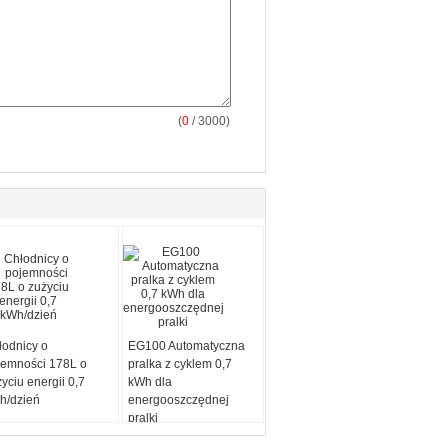
(
0
/ 3000)
łodnicy o
EG100 Automatyczna
jemności 178L o
pralka z cyklem 0,7
yciu energii 0,7
kWh dla
h/dzień
energooszczędnej
pralki