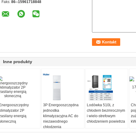
Faks:
86--15961718848
Inne produkty
Energooszczędny
3P Energooszczędna
Lodówka 510L z
Ch
klimatyzator 2P
jednostka
chłodem bezmrocznym
po
zasilany energią
klimatyzacyjna AC do
i wielo-strefowym
zuż
słoneczną
niezawodnego
chłodzeniem powietrza
kW
chłodzenia