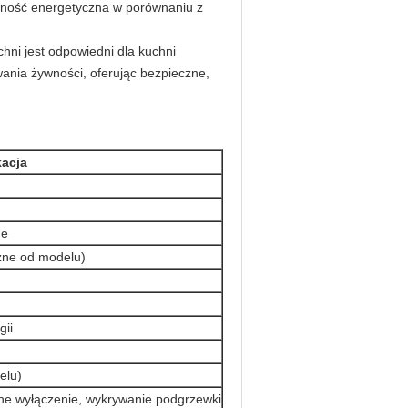
wność energetyczna w porównaniu z
hni jest odpowiedni dla kuchni
wania żywności, oferując bezpieczne,
kacja
ne
żne od modelu)
gii
elu)
ne wyłączenie, wykrywanie podgrzewki