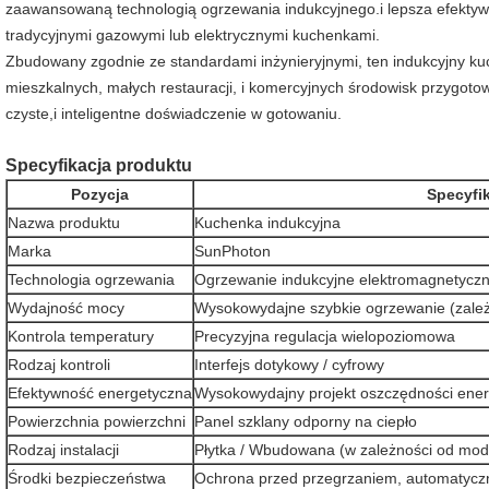
zaawansowaną technologią ogrzewania indukcyjnego.i lepsza efekty
tradycyjnymi gazowymi lub elektrycznymi kuchenkami.
Zbudowany zgodnie ze standardami inżynieryjnymi, ten indukcyjny kuc
mieszkalnych, małych restauracji, i komercyjnych środowisk przygoto
czyste,i inteligentne doświadczenie w gotowaniu.
Specyfikacja produktu
Pozycja
Specyfi
Nazwa produktu
Kuchenka indukcyjna
Marka
SunPhoton
Technologia ogrzewania
Ogrzewanie indukcyjne elektromagnetycz
Wydajność mocy
Wysokowydajne szybkie ogrzewanie (zale
Kontrola temperatury
Precyzyjna regulacja wielopoziomowa
Rodzaj kontroli
Interfejs dotykowy / cyfrowy
Efektywność energetyczna
Wysokowydajny projekt oszczędności ener
Powierzchnia powierzchni
Panel szklany odporny na ciepło
Rodzaj instalacji
Płytka / Wbudowana (w zależności od mod
Środki bezpieczeństwa
Ochrona przed przegrzaniem, automatycz