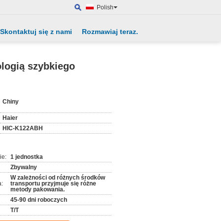
Polish
Skontaktuj się z nami
Rozmawiaj teraz.
logią szybkiego
:
Chiny
Haier
HIC-K122ABH
ie:
1 jednostka
Zbywalny
W zależności od różnych środków
:
transportu przyjmuje się różne
metody pakowania.
45-90 dni roboczych
T/T