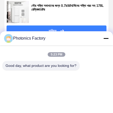
সৌর শক্তি সমাধানের জন্য 0.7kWH/দিনের শক্তি খরচ সহ 178L
রেফ্রিজারেটর
মান নিয়ন্ত্রণ
আমাদের সাথে
এখন চ্যাট করুন
যোগাযোগ করুন
চালিয়ে
Pv সোলার পাওয়ার সিস্টেম
Photonics Factory
পোর্টেবল সোলার জেনারেটর
প্রস্তাবিত পণ্য
শক্তি সঞ্চয় ব্যবস্থা
5:23 PM
পিভিটি তাপ পাম্প
Good day, what product are you looking for?
হট অফার
সানফোটন-
সৌর শক্তি বাতি
ফ্রস্ট ফ্রি এবং মাল্টি
দ্রুত গরম করার
হোম অ্যাপ্লায়েন্স
হাইমাস্টারভি R290
জোন এয়ার কুলিং সহ
প্রযুক্তি সহ শক্
হিট পাম্প জার্মান
রেফ্রিজারেটর 510L
দক্ষ আনয়ন চুলা
BAFA সার্টিফিকেট
সজ্জা ল্যাম্প
সহ
ভালো দাম
ভালো দাম
ভালো দাম
ভালো দাম
নবায়নযোগ্য শক্তি সিস্টেম