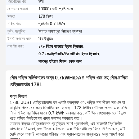
পরিশোধের শর্ত
টি/টি
যোগানের ক্ষমতা
10000+সেট+প্রতি মাসে
ক্ষমতা
178 লিটার
শক্তি খরচ
প্রতিদিন 0.7 kWh
কুলিং প্রযুক্তি
উন্নত তাপমাত্রা নিয়ন্ত্রণ ব্যবস্থা
ইনস্টলেশনের ধরন
ফ্রিস্ট্যান্ডিং
লক্ষণীয় করা:
,
১৭৮ লিটার হাইয়ার ফ্রিজ ফ্রিজার
,
0.7 কেডব্লিউএইচ/দিন হাইয়ার ফ্রিজ ফ্রিজার
স্বতন্ত্র হাইয়ার ফ্রিজ একক দরজা
সৌর শক্তি সলিউশনের জন্য 0.7kWH/DAY শক্তি খরচ সহ সৌর-চালিত
রেফ্রিজারেটর 178L
পণ্য বিবরণ
178L-JUST রেফ্রিজারেটর হল একটি কমপ্যাক্ট এবং শক্তি-দক্ষ শীতল সমাধান যা
আধুনিক পরিবারের জন্য ডিজাইন করা হয়েছে। 178-লিটার স্টোরেজ ক্ষমতা এবং অতি-
নিম্ন শক্তি প্রতিদিন মাত্র 0.7 kWh ব্যবহার করে, এটি উল্লেখযোগ্যভাবে বিদ্যুৎ
খরচ কমিয়ে নির্ভরযোগ্য খাদ্য সংরক্ষণ সরবরাহ করে।
হায়ারের উন্নত রেফ্রিজারেশন প্রযুক্তির সাথে প্রকৌশলী, এই মডেলটি স্থিতিশীল
তাপমাত্রা নিয়ন্ত্রণ, দক্ষ শীতল কার্যক্ষমতা এবং দীর্ঘমেয়াদী স্থায়িত্ব নিশ্চিত করে, এটি
ছোট থেকে মাঝারি আকারের পরিবার এবং স্থান-সচেতন রান্নাঘরের জন্য আদর্শ করে