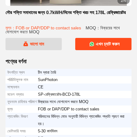
2/6
সৌর শক্তি সমাধানের জন্য 0.7kWH/দিনের শক্তি খরচ সহ 178L রেফ্রিজারেটর
মূল্য：FOB or DAP/DDP to contact sales
MOQ：বিক্রয়ের সাথে
যোগাযোগ করতে MOQ
ভালো দাম
এখন চ্যাট করুন
পণ্যের বর্ণনা
উৎপত্তি স্থল
চীন দ্বারা তৈরি
পরিচিতিমুলক নাম
SunPhoton
সাক্ষ্যদান
CE
মডেল নম্বার
SP-রেফ্রিজারেটর-BCD-178L
ন্যূনতম চাহিদার পরিমাণ
বিক্রয়ের সাথে যোগাযোগ করতে MOQ
মূল্য
FOB or DAP/DDP to contact sales
প্যাকেজিং বিবরণ
পরিবহনের বিভিন্ন মোড অনুযায়ী বিভিন্ন প্যাকেজিং পদ্ধতি গ্রহণ করা
হয়।
ডেলিভারি সময়
5-30 কার্যদিবস