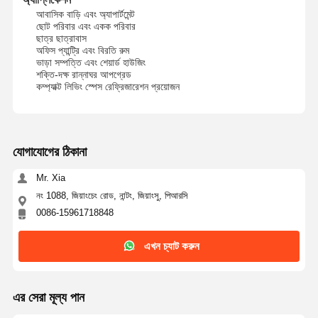
আবাসিক বাড়ি এবং অ্যাপার্টমেন্ট
ছোট পরিবার এবং একক পরিবার
ছাত্র ছাত্রাবাস
অফিস প্যান্ট্রি এবং বিরতি রুম
ভাড়া সম্পত্তি এবং শেয়ার্ড হাউজিং
শক্তি-দক্ষ রান্নাঘর আপগ্রেড
কম্প্যাক্ট লিভিং স্পেস রেফ্রিজারেশন প্রয়োজন
যোগাযোগের ঠিকানা
Mr. Xia
নং 1088, জিয়াংচেং রোড, নান্টং, জিয়াংসু, পিআরসি
0086-15961718848
এখন চ্যাট করুন
বাড়ি
পণ্য
আমাদের সম্পর্কে
কারখানা ভ্রমণ
এর সেরা মূল্য পান