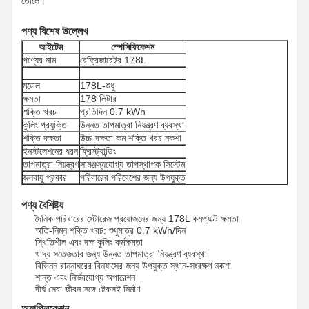
তোলে।
পণ্য বিশেষ উল্লেখ
আইটেম
স্পেসিফিকেশন
পণ্যের নাম
রেফ্রিজারেটর 178L
মডেল
178L-শুধু
ক্ষমতা
178 লিটার
শক্তি খরচ
প্রতিদিন 0.7 kWh
কুলিং প্রযুক্তি
উন্নত তাপমাত্রা নিয়ন্ত্রণ ব্যবস্থা
শক্তি দক্ষতা
উচ্চ-দক্ষতা কম শক্তি খরচ নকশা
ইনস্টলেশনের ধরন
ফ্রিস্ট্যান্ডিং
তাপমাত্রা নিয়ন্ত্রণ
সামঞ্জস্যযোগ্য তাপস্থাপক সিস্টেম
জলবায়ু প্রকার
পরিবারের পরিবেশের জন্য উপযুক্ত
পণ্য বৈশিষ্ট্য
দৈনিক পরিবারের স্টোরেজ প্রয়োজনের জন্য 178L কমপ্যাক্ট ক্ষমতা
অতি-নিম্ন শক্তি খরচ: শুধুমাত্র 0.7 kWh/দিন
স্থিতিশীল এবং দক্ষ কুলিং কর্মক্ষমতা
খাদ্য সতেজতার জন্য উন্নত তাপমাত্রা নিয়ন্ত্রণ ব্যবস্থা
বিভিন্ন রান্নাঘরের বিন্যাসের জন্য উপযুক্ত স্থান-সংরক্ষণ নকশা
শান্ত এবং নির্ভরযোগ্য অপারেশন
দীর্ঘ সেবা জীবন সঙ্গে টেকসই নির্মাণ
অ্যাপ্লিকেশন