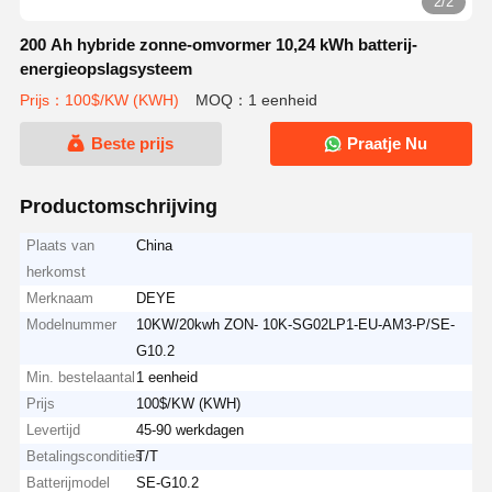
2/2
200 Ah hybride zonne-omvormer 10,24 kWh batterij-
energieopslagsysteem
Prijs：100$/KW (KWH)
MOQ：1 eenheid
Beste prijs
Praatje Nu
Productomschrijving
Plaats van
China
herkomst
Merknaam
DEYE
Modelnummer
10KW/20kwh ZON- 10K-SG02LP1-EU-AM3-P/SE-
G10.2
Min. bestelaantal
1 eenheid
Prijs
100$/KW (KWH)
Levertijd
45-90 werkdagen
Betalingscondities
T/T
Batterijmodel
SE-G10.2