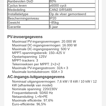
Aanbevolen DoD
80%
Cyclus leven
≥6000 cycli
Mededeling
CAN2.0/RS485
Installatietype
Op de vloer gemonteerd
Beschermingsniveau
IP20
Gewicht
~85kg
Garantie
5 jaar
PV-invoergegevens
Maximaal PV-ingangsvermogen: 20.000 W
Maximaal DC-ingangsvermogen: 16.000 W
Maximale DC-ingangsspanning: 500 V
MPPT-spanningsbereik: 150–425 V
Opstartspanning: 125V
MPPT-trackers: 3
Tekenreeksen per MPPT: 2+2+2
Maximale PV-ingangsstroom: 32A × 3
Maximale kortsluitstroom: 60A × 3
AC-ingangs-/uitgangsgegevens
Nominaal uitgangsvermogen: 7,6 kW / 8 kW / 10 kW / 12
kW (afhankelijk van model)
Nominale spanning: 220/230V
Thuis
Producten
Over Ons
Fabrieksreis
Frequentiebereik: 50/60 Hz
Netaansluiting: L+N+PE
Maximale efficiëntie: 97,6%
Euro-efficiëntie: 96,5%