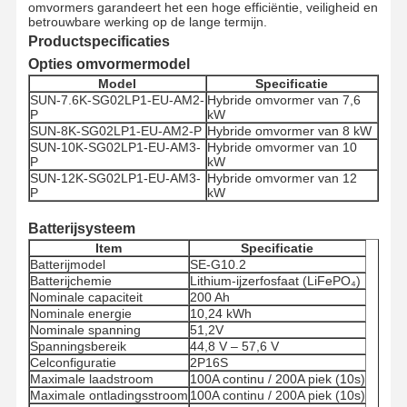
omvormers garandeert het een hoge efficiëntie, veiligheid en
betrouwbare werking op de lange termijn.
Productspecificaties
Opties omvormermodel
Model
Specificatie
SUN-7.6K-SG02LP1-EU-AM2-
Hybride omvormer van 7,6
P
kW
SUN-8K-SG02LP1-EU-AM2-P
Hybride omvormer van 8 kW
SUN-10K-SG02LP1-EU-AM3-
Hybride omvormer van 10
P
kW
SUN-12K-SG02LP1-EU-AM3-
Hybride omvormer van 12
P
kW
Batterijsysteem
Item
Specificatie
Batterijmodel
SE-G10.2
Batterijchemie
Lithium-ijzerfosfaat (LiFePO₄)
Nominale capaciteit
200 Ah
Nominale energie
10,24 kWh
Nominale spanning
51,2V
Spanningsbereik
44,8 V – 57,6 V
Celconfiguratie
2P16S
Maximale laadstroom
100A continu / 200A piek (10s)
Maximale ontladingsstroom
100A continu / 200A piek (10s)