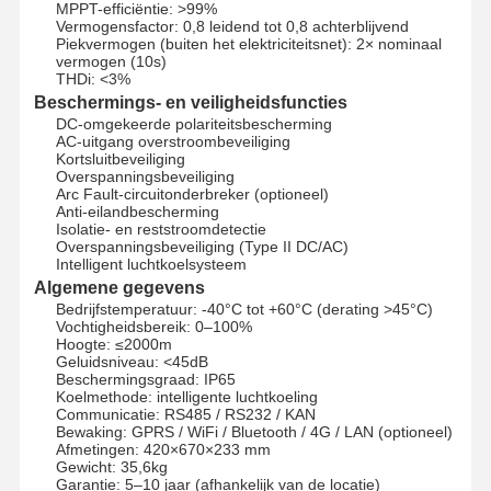
MPPT-efficiëntie: >99%
Vermogensfactor: 0,8 leidend tot 0,8 achterblijvend
Piekvermogen (buiten het elektriciteitsnet): 2× nominaal
vermogen (10s)
Kwaliteitscont
Contacteer
Praatje Nu
THDi: <3%
Role
Ons
Beschermings- en veiligheidsfuncties
DC-omgekeerde polariteitsbescherming
Pv Zonnemachtssysteem
AC-uitgang overstroombeveiliging
Kortsluitbeveiliging
Overspanningsbeveiliging
Draagbare Zonnegenerator
Arc Fault-circuitonderbreker (optioneel)
Anti-eilandbescherming
Isolatie- en reststroomdetectie
Huishoudapparaat
Overspanningsbeveiliging (Type II DC/AC)
Intelligent luchtkoelsysteem
Decoratie lampen
Algemene gegevens
Bedrijfstemperatuur: -40°C tot +60°C (derating >45°C)
Duurzame energiesysteem
Vochtigheidsbereik: 0–100%
Hoogte: ≤2000m
Geluidsniveau: <45dB
energieopslagsysteem
Beschermingsgraad: IP65
Koelmethode: intelligente luchtkoeling
Communicatie: RS485 / RS232 / KAN
Huis energiebeheersysteem
Bewaking: GPRS / WiFi / Bluetooth / 4G / LAN (optioneel)
Afmetingen: 420×670×233 mm
Gewicht: 35,6kg
Garantie: 5–10 jaar (afhankelijk van de locatie)