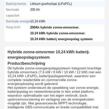
Batterijchemie
Lithium-ijzerfosfaat (LiFePO₄)
Nominale
200 Ah
capaciteit
Nominale energie
10,24 kWh
Hoog licht:
,
200Ah hybride zonne-omvormer
,
10.24 kWh hybride zonne-omvormer
10.24 kWh batterij energieopslag systeem
Hybride zonne-omvormer 10,24 kWh batterij-
energieopslagsysteem
Productbeschrijving
Dit hybride zonne-energieopslagsysteem integreert krachtige
hybride omvormers (7,6 kW / 8 kW / 10 kW / 12 kW) met een
10,24 kWh LiFePO₄ batterijopslageenheid, waardoor een
complete residentiële en commerciële zonne-
energieoplossing wordt geleverd.
Het systeem ondersteunt de opwekking van zonne-energie,
batterijopslag en netwerkinteractie in één enkel platform,
waardoor optimalisatie van het eigen verbruik, back-
upstroomvoorziening en verlaging van de energiekosten
mogelijk zijn. Met geavanceerde MPPT-technologie,
intelligente GBS-communicatie en brede compatibiliteit met