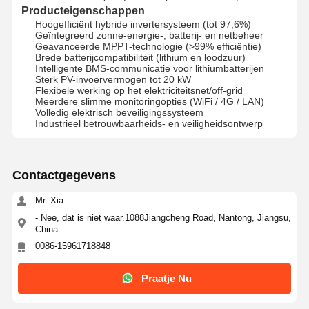
Producteigenschappen
Hoogefficiënt hybride invertersysteem (tot 97,6%)
Geïntegreerd zonne-energie-, batterij- en netbeheer
Geavanceerde MPPT-technologie (>99% efficiëntie)
Brede batterijcompatibiliteit (lithium en loodzuur)
Intelligente BMS-communicatie voor lithiumbatterijen
Sterk PV-invoervermogen tot 20 kW
Flexibele werking op het elektriciteitsnet/off-grid
Meerdere slimme monitoringopties (WiFi / 4G / LAN)
Volledig elektrisch beveiligingssysteem
Industrieel betrouwbaarheids- en veiligheidsontwerp
Contactgegevens
Mr. Xia
- Nee, dat is niet waar.1088Jiangcheng Road, Nantong, Jiangsu,
China
0086-15961718848
Praatje Nu