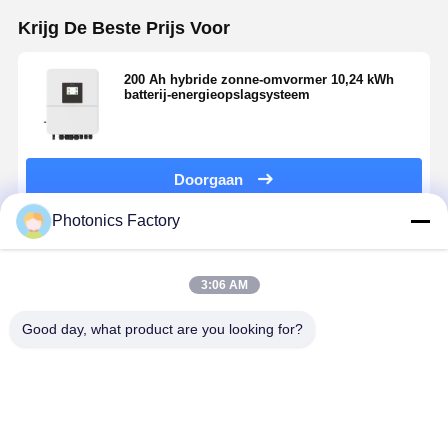
Krijg De Beste Prijs Voor
200 Ah hybride zonne-omvormer 10,24 kWh
batterij-energieopslagsysteem
Doorgaan
Photonics Factory
Geadviseerde Producten
3:06 AM
Good day, what product are you looking for?
230V
YIFEI POWER
Residentieel
Residential
Nominale
LiFePO4
zonne-
Solar ESS
uitgangsspanning
batterij 25.6V
energiesysteem
10kW 20kW
800W PV
100Ah met
met batterij
Energieops