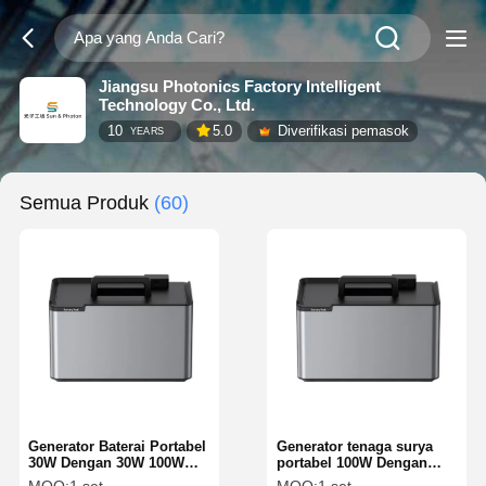
Jiangsu Photonics Factory Intelligent
Technology Co., Ltd.
10
5.0
Diverifikasi pemasok
YEARS
Semua Produk
(60)
Generator Baterai Portabel
Generator tenaga surya
30W Dengan 30W 100W
portabel 100W Dengan
H5WFAN Hanya $59
100W250WH20WFAN LED