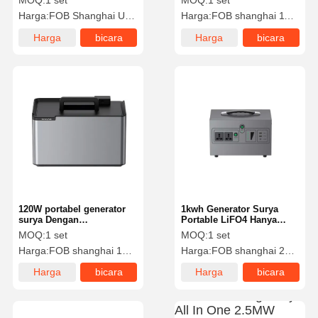
MOQ:
1 set
MOQ:
1 set
5w Hanya $119
Harga:
FOB Shanghai USD 59$/SET
Harga:
FOB shanghai 119$/Set
Harga
bicara
Harga
bicara
terbaik
sekarang
terbaik
sekarang
120W portabel generator
1kwh Generator Surya
surya Dengan
Portable LiFO4 Hanya
120W380WH20WFAN 5w
259$/unit
MOQ:
1 set
MOQ:
1 set
LED Hanya 139$
Harga:
FOB shanghai 139$/Set
Harga:
FOB shanghai 259$/Set
Harga
bicara
Harga
bicara
terbaik
sekarang
terbaik
sekarang