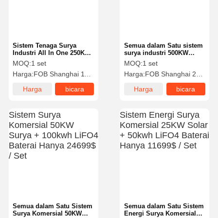
Sistem Tenaga Surya
Semua dalam Satu sistem
Industri All In One 250KW
surya industri 500KW
Surya + Baterai LiFePO4
Solar + 1000kwh LiFO4
MOQ:
1 set
MOQ:
1 set
500kwh Hanya $116999/Set
Baterai hanya 219999$ /
Harga:
FOB Shanghai 116999$/Set
Harga:
FOB Shanghai 219999$/Set
Set
Harga
bicara
Harga
bicara
terbaik
sekarang
terbaik
sekarang
Rumah
Produk
Tentang Kita
Wisata
Pabrik
Semua dalam Satu Sistem
Semua dalam Satu Sistem
Surya Komersial 50KW
Energi Surya Komersial