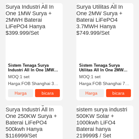
Sistem Tenaga Surya
Sistem Tenaga Surya
Industri All In One 1MW
Utilitas All In One 2MW
Surya + 2MWH Baterai
Surya + Baterai LiFePO4
MOQ:
1 set
MOQ:
1 set
LiFePO4 Hanya
3.7MWH Hanya
Harga:
FOB Shanghai 339999$/Set
Harga:
FOB Shanghai 749999$/Set
$399.999/Set
$749.999/Set
Harga
bicara
Harga
bicara
terbaik
sekarang
terbaik
sekarang