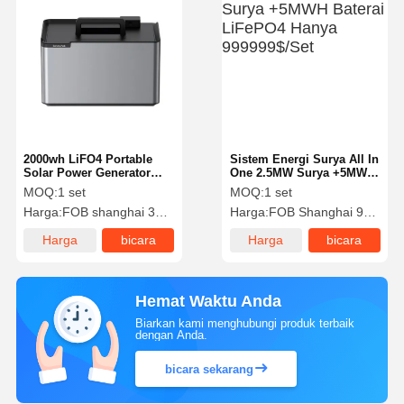
2000wh LiFO4 Portable
Sistem Energi Surya All In
Solar Power Generator
One 2.5MW Surya +5MWH
Hanya 399$/Unit
Baterai LiFePO4 Hanya
MOQ:
1 set
MOQ:
1 set
999999$/Set
Harga:
FOB shanghai 399$/Set
Harga:
FOB Shanghai 999999$/Set
Harga
bicara
Harga
bicara
terbaik
sekarang
terbaik
sekarang
Hemat Waktu Anda
Biarkan kami menghubungi produk terbaik
dengan Anda.
bicara sekarang