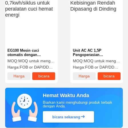
EG100 Mesin cuci
Unit AC AC 1,5P
otomatis dengan
Pengoperasian
0,7kwh/siklus untuk
Kebisingan Rendah
MOQ:
MOQ untuk menghubungi penjualan
MOQ:
MOQ untuk menghubungi penjualan
peralatan cuci hemat
Dipasang di Dinding
Harga:
FOB or DAP/DDP to contact sales
Harga:
FOB or DAP/DDP to contact sales
energi
Harga
bicara
Harga
bicara
terbaik
sekarang
terbaik
sekarang
Hemat Waktu Anda
Biarkan kami menghubungi produk terbaik
dengan Anda.
bicara sekarang