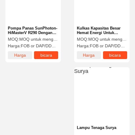
Pompa Panas SunPhoton-
Kulkas Kapasitas Besar
HiMasterV R290 Dengan
Hemat Energi Untuk
Sertifikat BAFA Jerman
Penggunaan Di Rumah
MOQ:
MOQ untuk menghubungi penjualan
MOQ:
MOQ untuk menghubungi penjualan
Harga:
FOB or DAP/DDP to contact sales
Harga:
FOB or DAP/DDP to contact sales
Harga
bicara
Harga
bicara
terbaik
sekarang
terbaik
sekarang
Rumah
Produk
Tentang Kita
Wisata
Pabrik
Lampu Tenaga Surya