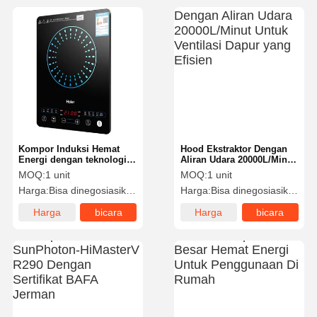
Kompor Induksi Hemat
Hood Ekstraktor Dengan
Energi dengan teknologi
Aliran Udara 20000L/Minut
pemanasan cepat
Untuk Ventilasi Dapur
MOQ:
1 unit
MOQ:
1 unit
yang Efisien
Harga:
Bisa dinegosiasikan
Harga:
Bisa dinegosiasikan
Harga
bicara
Harga
bicara
terbaik
sekarang
terbaik
sekarang