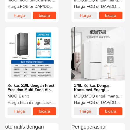
MOQ:
MOQ untuk menghubungi penjualan
MOQ:
MOQ untuk menghubungi penjualan
Harga:
FOB or DAP/DDP to contact sales
Harga:
FOB or DAP/DDP to contact sales
Harga
bicara
Harga
bicara
terbaik
sekarang
terbaik
sekarang
Kulkas 510L dengan Frost
178L Kulkas Dengan
Free dan Multi Zone Air
Konsumsi Energi
Cooling
0,7kWH/Hari Untuk Solusi
MOQ:
1 unit
MOQ:
MOQ untuk menghubungi penjualan
Energi Surya
Harga:
Bisa dinegosiasikan
Harga:
FOB or DAP/DDP to contact sales
Harga
bicara
Harga
bicara
terbaik
sekarang
terbaik
sekarang