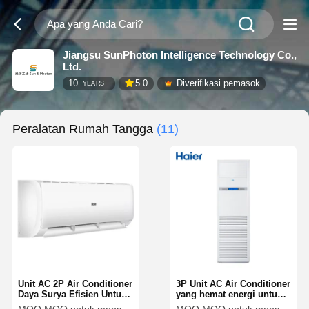
Jiangsu SunPhoton Intelligence Technology Co.,
Ltd.
10
5.0
Diverifikasi pemasok
YEARS
Peralatan Rumah Tangga
(11)
Unit AC 2P Air Conditioner
3P Unit AC Air Conditioner
Daya Surya Efisien Untuk
yang hemat energi untuk
Sistem Pendingin Rumah
pendinginan yang handal