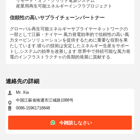
リモート・オフ・グリッド電源システム
産業用再生可能エネルギーインフラプロジェクト
信頼性の高いサプライチェーンパートナー
グローバル再生可能エネルギーサプライヤーネットワークの
一部として
江蘇・ナイヤー 風力発電
効率的で信頼性の高い風
力タービンソリューションを提供するために重要な役割を果
たしています.彼らの技術は安定したエネルギー生産をサポー
トし,システムの効率を改善します.世界中で持続可能な風力発
電のインフラストラクチャの長期的発展に貢献する.
連絡先の詳細
Mr. Xia
中国江蘇省南通市江城路1088号
0086-15961718848
ホーム
製品
企業情報
会社案内
今雑談しなさい