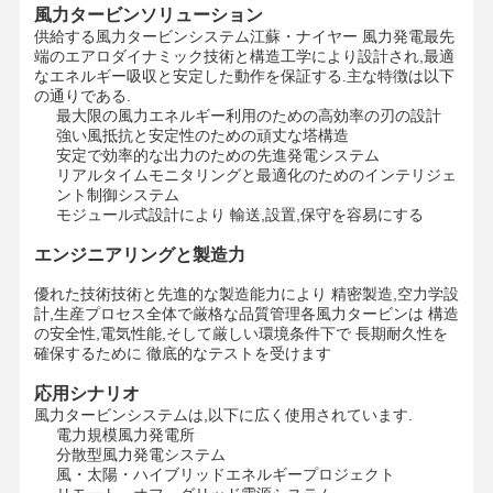
風力タービンソリューション
供給する風力タービンシステム
江蘇・ナイヤー 風力発電
最先
端のエアロダイナミック技術と構造工学により設計され,最適
なエネルギー吸収と安定した動作を保証する.主な特徴は以下
の通りである.
最大限の風力エネルギー利用のための高効率の刃の設計
強い風抵抗と安定性のための頑丈な塔構造
安定で効率的な出力のための先進発電システム
リアルタイムモニタリングと最適化のためのインテリジェ
ント制御システム
モジュール式設計により 輸送,設置,保守を容易にする
エンジニアリングと製造力
優れた技術技術と先進的な製造能力により 精密製造,空力学設
計,生産プロセス全体で厳格な品質管理各風力タービンは 構造
の安全性,電気性能,そして厳しい環境条件下で 長期耐久性を
確保するために 徹底的なテストを受けます
応用シナリオ
風力タービンシステムは,以下に広く使用されています.
電力規模風力発電所
分散型風力発電システム
風・太陽・ハイブリッドエネルギープロジェクト