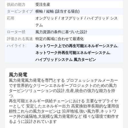
供給の能力
受注生産
タービンタイプ
横軸 / 縦軸 (該当する場合)
応用
オングリッド / オフグリッド / ハイブリッド シス
テム
ローター径
風力資源の条件に基づいた設計
評価される風速
特定の風域に合わせて最適化
ハイライト:
,
ネットワーク上での再生可能エネルギーシステム
,
ネットワーク外再生可能エネルギーシステム
ハイブリッドシステム 風力タービン
風力発電
風力発電
風力発電を専門とする プロフェッショナルメーカー
です
世界的なクリーンエネルギープロジェクトのための風力
タービンソリューションの設計,生産,統合の強力な能力を持
つ.
再生可能エネルギー供給チェーンにおける 主要なサプライヤ
ーとして 安定したエネルギー出力 高変換効率長期的な運用信
頼性これらの風力タービンは 沿岸地域,強い風力帯,ネットワ
ーク外の遠隔地,大規模な風力発電所など 様々な環境で動作す
るように設計されています