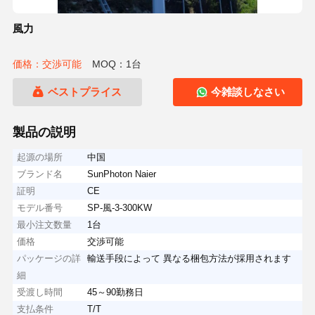
風力
価格：交渉可能
MOQ：1台
ベストプライス
今雑談しなさい
製品の説明
起源の場所
中国
ブランド名
SunPhoton Naier
証明
CE
モデル番号
SP-風-3-300KW
最小注文数量
1台
価格
交渉可能
パッケージの詳
輸送手段によって 異なる梱包方法が採用されます
細
受渡し時間
45～90勤務日
支払条件
T/T