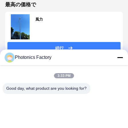
最高の価格で
品質管理
お問い合わせ
今雑談しなさ
風力
い
Pvの太陽エネルギーシステム
続行
携帯用太陽発電機
Photonics Factory
家電製品
推薦されたプロダクト
デコレーションランプ
3:33 PM
再生可能エネルギーシステム
Good day, what product are you looking for?
エネルギー貯蔵システム
ナイール風力
風力発電シス
ホームエネルギー管理システム
発電の独立型
テム 系統連系
タワー再生可
インバーター
能エネルギー
スマートマイ
システム
クログリッド
ベストプライス
ベストプライス