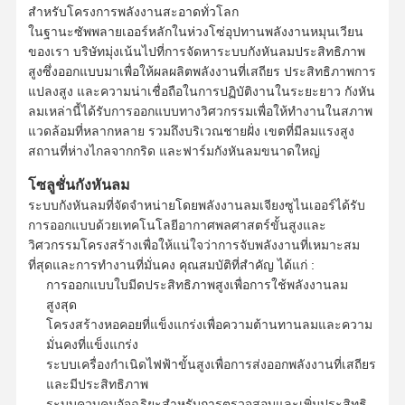
สำหรับโครงการพลังงานสะอาดทั่วโลก
ในฐานะซัพพลายเออร์หลักในห่วงโซ่อุปทานพลังงานหมุนเวียน
ของเรา บริษัทมุ่งเน้นไปที่การจัดหาระบบกังหันลมประสิทธิภาพ
สูงซึ่งออกแบบมาเพื่อให้ผลผลิตพลังงานที่เสถียร ประสิทธิภาพการ
แปลงสูง และความน่าเชื่อถือในการปฏิบัติงานในระยะยาว กังหัน
ลมเหล่านี้ได้รับการออกแบบทางวิศวกรรมเพื่อให้ทำงานในสภาพ
แวดล้อมที่หลากหลาย รวมถึงบริเวณชายฝั่ง เขตที่มีลมแรงสูง
สถานที่ห่างไกลจากกริด และฟาร์มกังหันลมขนาดใหญ่
โซลูชั่นกังหันลม
ระบบกังหันลมที่จัดจำหน่ายโดย
พลังงานลมเจียงซูไนเออร์
ได้รับ
การออกแบบด้วยเทคโนโลยีอากาศพลศาสตร์ขั้นสูงและ
วิศวกรรมโครงสร้างเพื่อให้แน่ใจว่าการจับพลังงานที่เหมาะสม
ที่สุดและการทำงานที่มั่นคง คุณสมบัติที่สำคัญ ได้แก่ :
การออกแบบใบมีดประสิทธิภาพสูงเพื่อการใช้พลังงานลม
สูงสุด
โครงสร้างหอคอยที่แข็งแกร่งเพื่อความต้านทานลมและความ
มั่นคงที่แข็งแกร่ง
ระบบเครื่องกำเนิดไฟฟ้าขั้นสูงเพื่อการส่งออกพลังงานที่เสถียร
และมีประสิทธิภาพ
ระบบควบคุมอัจฉริยะสำหรับการตรวจสอบและเพิ่มประสิทธิ