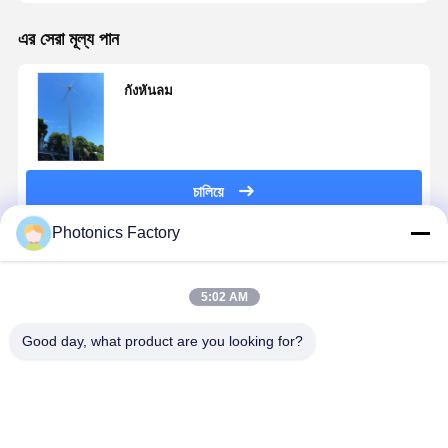
ระบบจัดการพลังงานบ้าน
এর সেরা মূল্য পান
ระบบไฟฟ้าพลังงานแสงอาทิตย์ที่อยู่อาศัย
กังหันลม
ระบบผลิตไฟฟ้าพลังงานแสงอาทิตย์เชิงพาณิชย์
ระบบพลังงานแสงอาทิตย์อุตสาหกรรม
চালিয়ে
ระบบพลังงานแสงอาทิตย์แบบสาธารณูปโภค
Photonics Factory
แผ่นแสงอาทิตย์และอินเวอร์เตอร์
แนะนำผลิตภัณฑ์
แบ่งปันพาวเวอร์แบงค์
5:02 AM
ไฟ ถนน ที่ ใช้ พลังงาน แสงสุริยะ
Good day, what product are you looking for?
ปั๊มน้ําจากแผ่นแสงอาทิตย์
ระบบพลังงาน
Naier พลังงาน
ระบบบรรจุแสงอาทิตย์
ลม เครื่องปรับ
ลม อิสระ
เปลี่ยนที่ติดกับ
Tower ระบบ