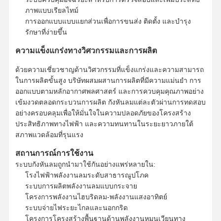
ภาพแบบเรียลไทม์
การออกแบบแบบแยกส่วนเพื่อการขนส่ง ติดตั้ง และบำรุง
รักษาที่ง่ายขึ้น
ความแข็งแกร่งทางวิศวกรรมและการผลิต
ด้วยความเชี่ยวชาญด้านวิศวกรรมที่แข็งแกร่งและความสามารถ
ในการผลิตขั้นสูง บริษัทผสมผสานการผลิตที่มีความแม่นยำ การ
ออกแบบตามหลักอากาศพลศาสตร์ และการควบคุมคุณภาพอย่าง
เข้มงวดตลอดกระบวนการผลิต กังหันลมแต่ละตัวผ่านการทดสอบ
อย่างครอบคลุมเพื่อให้มั่นใจในความปลอดภัยของโครงสร้าง
ประสิทธิภาพทางไฟฟ้า และความทนทานในระยะยาวภายใต้
สภาพแวดล้อมที่รุนแรง
สถานการณ์การใช้งาน
ระบบกังหันลมถูกนำมาใช้กันอย่างแพร่หลายใน:
โรงไฟฟ้าพลังงานลมระดับสาธารณูปโภค
ระบบการผลิตพลังงานลมแบบกระจาย
บ้าน
ผลิตภัณฑ์
เกี่ยวกับเรา
ทัวร์โรงงาน
โครงการพลังงานไฮบริดลม-พลังงานแสงอาทิตย์
ระบบจ่ายไฟระยะไกลและนอกกริด
โครงการโครงสร้างพื้นฐานด้านพลังงานหมุนเวียนทาง