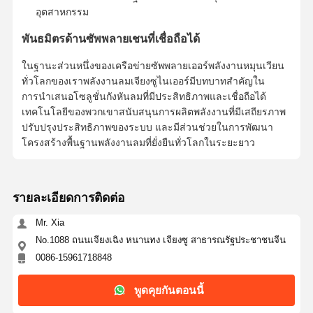
อุตสาหกรรม
พันธมิตรด้านซัพพลายเชนที่เชื่อถือได้
ควบคุม
ติดต่อเรา
พูดคุยกันตอน
คุณภาพ
นี้
ในฐานะส่วนหนึ่งของเครือข่ายซัพพลายเออร์พลังงานหมุนเวียน
ทั่วโลกของเรา
พลังงานลมเจียงซูไนเออร์
มีบทบาทสำคัญใน
การนำเสนอโซลูชั่นกังหันลมที่มีประสิทธิภาพและเชื่อถือได้
ระบบพลังงานแสงอาทิตย์ Pv
เทคโนโลยีของพวกเขาสนับสนุนการผลิตพลังงานที่มีเสถียรภาพ
ปรับปรุงประสิทธิภาพของระบบ และมีส่วนช่วยในการพัฒนา
เครื่องกำเนิดพลังงานแสงอาทิตย์แบบพกพา
โครงสร้างพื้นฐานพลังงานลมที่ยั่งยืนทั่วโลกในระยะยาว
ระบบจัดเก็บพลังงาน
ปั๊มความร้อน PVT
รายละเอียดการติดต่อ
ข้อเสนอที่ร้อนแรง
Mr. Xia
No.1088 ถนนเจียงเฉิง หนานทง เจียงซู สาธารณรัฐประชาชนจีน
เครื่องใช้ในบ้าน
0086-15961718848
หลอดประดับ
พูดคุยกันตอนนี้
ระบบพลังงานทดแทน