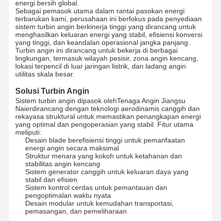
energi bersih global.
Sebagai pemasok utama dalam rantai pasokan energi
terbarukan kami, perusahaan ini berfokus pada penyediaan
sistem turbin angin berkinerja tinggi yang dirancang untuk
menghasilkan keluaran energi yang stabil, efisiensi konversi
yang tinggi, dan keandalan operasional jangka panjang.
Turbin angin ini dirancang untuk bekerja di berbagai
lingkungan, termasuk wilayah pesisir, zona angin kencang,
lokasi terpencil di luar jaringan listrik, dan ladang angin
utilitas skala besar.
Solusi Turbin Angin
Sistem turbin angin dipasok oleh
Tenaga Angin Jiangsu
Naier
dirancang dengan teknologi aerodinamis canggih dan
rekayasa struktural untuk memastikan penangkapan energi
yang optimal dan pengoperasian yang stabil. Fitur utama
meliputi:
Desain blade berefisiensi tinggi untuk pemanfaatan
energi angin secara maksimal
Struktur menara yang kokoh untuk ketahanan dan
stabilitas angin kencang
Sistem generator canggih untuk keluaran daya yang
stabil dan efisien
Sistem kontrol cerdas untuk pemantauan dan
pengoptimalan waktu nyata
Desain modular untuk kemudahan transportasi,
pemasangan, dan pemeliharaan