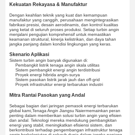
Kekuatan Rekayasa & Manufaktur
Dengan keahlian teknik yang kuat dan kemampuan
manufaktur yang canggih, perusahaan mengintegrasikan
fabrikasi presisi, desain aerodinamis, dan kontrol kualitas
yang ketat di seluruh proses produksi. Setiap turbin angin
menjalani pengujian komprehensif untuk memastikan
keamanan struktural, kinerja kelistrikan, dan daya tahan
jangka panjang dalam kondisi lingkungan yang keras.
Skenario Aplikasi
Sistem turbin angin banyak digunakan di:
Pembangkit listrik tenaga angin skala utilitas
Sistem pembangkit energi angin terdistribusi
Proyek energi hibrida angin-surya
Sistem pasokan listrik jarak jauh dan off-grid
Proyek infrastruktur energi terbarukan industri
Mitra Rantai Pasokan yang Andal
Sebagai bagian dari jaringan pemasok energi terbarukan
global kami,
Tenaga Angin Jiangsu Naier
memainkan peran
penting dalam memberikan solusi turbin angin yang efisien
Rumah
Produk
Tentang Kita
Wisata
dan andal. Teknologi mereka mendukung pembangkitan
Pabrik
energi yang stabil, meningkatkan efisiensi sistem, dan
berkontribusi terhadap pengembangan infrastruktur tenaga
angin berkelanjutan di seluruh dunia dalam jangka panjang.