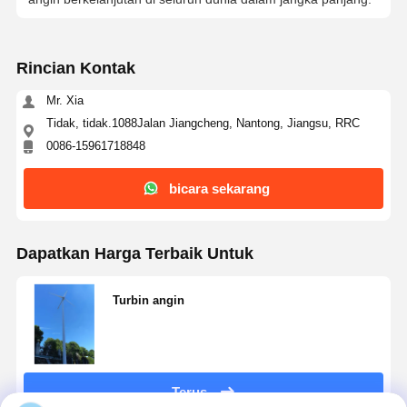
Rincian Kontak
Kontrol
Hubungi
Bicara
Kualitas
Kami
Sekarang
Mr. Xia
Tidak, tidak.1088Jalan Jiangcheng, Nantong, Jiangsu, RRC
Sistem Tenaga Surya Pv
0086-15961718848
Pembangkit Tenaga Surya Portabel
bicara sekarang
Sistem Penyimpanan Energi
Pompa Panas PVT
Dapatkan Harga Terbaik Untuk
Penawaran Panas
Turbin angin
Peralatan Rumah Tangga
Lampu Dekorasi
Terus
Sistem Energi Terbarukan