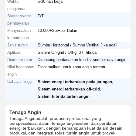
Waktu
5-30 hari kerja
pengiriman
Syarat-syarat
T/T
pembayaran
Menyediakan
10.000+Set+per Bulan
kemampuan
Jenis turbin
Sumbu Horizontal / Sumbu Vertikal (jika ada)
Aplikasi
Sistem On-grid / Off-grid / Hibrida
Diameter rotor
Dirancang berdasarkan kondisi sumber daya angin
Nilai kecepatan
Dioptimalkan untuk zona angin tertentu
angin
Cahaya Tinggi:
,
Sistem energi terbarukan pada jaringan
,
Sistem energi terbarukan off-grid
Sistem hibrida turbin angin
Tenaga Angin
Tenaga Angin
adalah produsen profesional yang
berspesialisasi dalam tenaga angin
sistem dan peralatan
energi terbarukan, dengan kemampuan kuat dalam desain,
produksi, dan integrasi solusi turbin angin untuk proyek