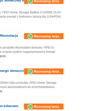
ii słonecznej dla
Rozmawiaj teraz.
u YIFEI Home Storage Battery G-5000B 25,6V
a energii z fosforanu żelaza litu (LiFePO4)
 Akumulacja
Rozmawiaj teraz.
s produktu Akumulator domowy YIFEI G-
 ścianie system magazynowania energii
ięcej
ergii słonecznej w
Rozmawiaj teraz.
100AH Opis produktu YIFEI Home Storage
iennym akumulatorem do przechowywania
ej
wo-żelazowo-
Rozmawiaj teraz.