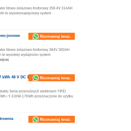
tor litowo-żelazowo-fosforowy 358.4V 314AH
4Ah to wysokonapięciowy system
owo-jonowe
Rozmawiaj teraz.
tor litowo-żelazowo-fosforowy 384V 300AH
 to wysokiej wydajności system
więcej
7 kWh 48 V DC 195–
Rozmawiaj teraz.
uktu Seria przenośnych elektrowni YIFEI
KWh i Y-11KW-17KWh przeznaczone do użytku
trownia
Rozmawiaj teraz.