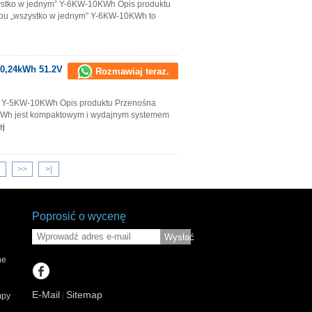
ystko w jednym” Y-6KW-10KWh Opis produktu
ypu „wszystko w jednym” Y-6KW-10KWh to
10,24kWh 51.2V
Rozmawiaj teraz.
a Y-5KW-10KWh Opis produktu Przenośna
0KWh jest kompaktowym i wydajnym systemem
ej
>>
>
|
Poprosić o wycenę
Wysłać
ne
E-Mail
Sitemap
|
mpy