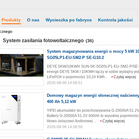
Produkty
O nas
Wycieczka po fabryce
Kontrola jakości
icznego
System zasilania fotowoltaicznego
(36)
System magazynowania energii o mocy 5 kW 1
SG05LP1-EU-SM2-P SE-G10.2
DEYE 5KW/10KWH SUN-5K-SG05LP1-EU-SM2-P/SE-G1
energii DEYE 5KW / 10KWH łączy w sobie wydajny je
LiFePO4 o pojemności 10,24 KWh...
Czytaj więcej
2026-08-06 14:08:51
Domowy magazyn energii słonecznej naścienny
400 Ah 5,12 kW
YIFEI akumulator do przechowywania G-20000A 51.2V
Battery G-20000A 51.2V 400Ah to wysokiej pojemnośc
litowo-żelazowo-fosforowej ...
Czytaj więcej
2026-08-06 14:08:50