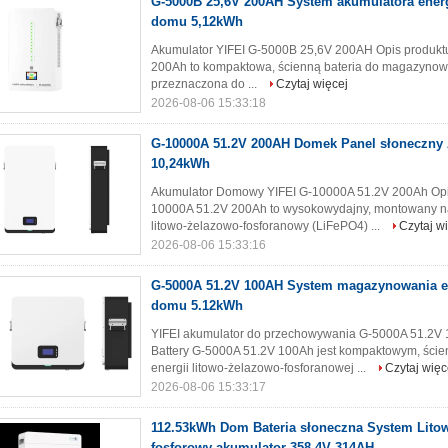
G-5000B 25,6V 200AH System akumulatora energ
domu 5,12kWh
Akumulator YIFEI G-5000B 25,6V 200AH Opis produkt
200Ah to kompaktowa, ścienną bateria do magazynowani
przeznaczona do ...
Czytaj więcej
2026-08-06 15:33:18
G-10000A 51.2V 200AH Domek Panel słoneczny
10,24kWh
Akumulator Domowy YIFEI G-10000A 51.2V 200Ah Opi
10000A 51.2V 200Ah to wysokowydajny, montowany na
litowo-żelazowo-fosforanowy (LiFePO4) ...
Czytaj w
2026-08-06 15:33:16
G-5000A 51.2V 100AH System magazynowania en
domu 5.12kWh
YIFEI akumulator do przechowywania G-5000A 51.2V 
Battery G-5000A 51.2V 100Ah jest kompaktowym, śc
energii litowo-żelazowo-fosforanowej ...
Czytaj więc
2026-08-06 15:33:17
112.53kWh Dom Bateria słoneczna System Lito
fosforowy akumulator 358.4V 314AH