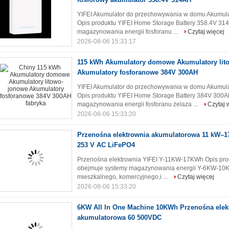
YIFEI Akumulator do przechowywania w domu Akumula
Opis produktu YIFEI Home Storage Battery 358.4V 31
magazynowania energii fosforanu ...
Czytaj więcej
2026-08-06 15:33:17
115 kWh Akumulatory domowe Akumulatory lit
Akumulatory fosforanowe 384V 300AH
YIFEI Akumulator do przechowywania w domu Akumula
Opis produktu YIFEI Home Storage Battery 384V 300Ah
magazynowania energii fosforanu żelaza ...
Czytaj 
2026-08-06 15:33:20
Przenośna elektrownia akumulatorowa 11 kW–1
253 V AC LiFePO4
Przenośna elektrownia YIFEI Y-11KW-17KWh Opis prod
obejmuje systemy magazynowania energii Y-6KW-10
mieszkalnego, komercyjnego,i ...
Czytaj więcej
2026-08-06 15:33:20
6KW All In One Machine 10KWh Przenośna elek
akumulatorowa 60 500VDC