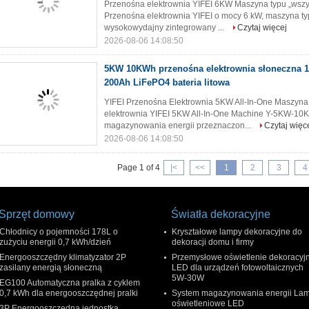
Przenośna elektrownia YIFEI 6KW Maszyna typu „wsz
Przenośna elektrownia YIFEI o mocy 6 kW, maszyna t
wysokowydajny zintegrowany ...
Czytaj więcej
2026-08-06 14:08:50
5KW 10KWh przenośna elektrownia słoneczna 
200Ah LiFePO4 bateria litowa
YIFEI Przenośna Elektrownia 5KW All-In-One Maszyn
elektrownia YIFEI 5KW All-In-One Machine Y-5KW-1
magazynowania energii przeznaczon...
Czytaj więc
2026-08-06 14:08:50
Page 1 of 4
|
<
<<
1
2
3
4
Sprzęt domowy
Światła dekoracyjne
Chłodnicy o pojemności 178L o
Kryształowe lampy dekoracyjne do
zużyciu energii 0,7 kWh/dzień
dekoracji domu i firmy
Energooszczędny klimatyzator 2P
Przemysłowe oświetlenie dekoracyj
zasilany energią słoneczną
LED dla urządzeń fotowoltaicznych
5W-30W
EG100 Automatyczna pralka z cyklem
0,7 kWh dla energooszczędnej pralki
System magazynowania energii La
oświetleniowe LED
3P Energooszczędna jednostka