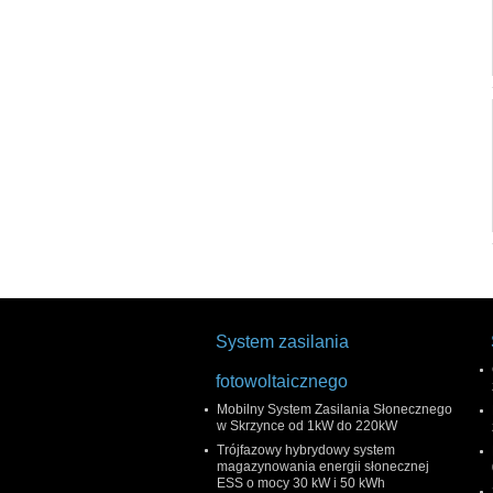
System zasilania
fotowoltaicznego
Mobilny System Zasilania Słonecznego
w Skrzynce od 1kW do 220kW
Trójfazowy hybrydowy system
magazynowania energii słonecznej
ESS o mocy 30 kW i 50 kWh