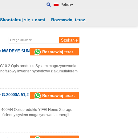
Polish
Skontaktuj się z nami
Rozmawiaj teraz.
0 kW DEYE SUN-5K-
Rozmawiaj teraz.
0.2 Opis produktu System magazynowania
dnofazowy inwerter hybrydowy z akumulatorem
 G-20000A 51,2 V
Rozmawiaj teraz.
 400AH Opis produktu YIFEI Home Storage
i, ścienny system magazynowania energii