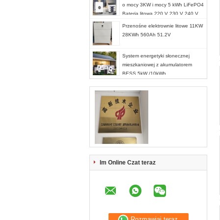
o mocy 3KW i mocy 5 kWh LiFePO4
Bateria litowa 220 V 230 V 240 V
IP54
Przenośne elektrownie litowe 11KW
28KWh 560Ah 51.2V
System energetyki słonecznej
mieszkaniowej z akumulatorem
BESS 5kW /10kWh
Im Online Czat teraz
Rozmawiaj teraz.