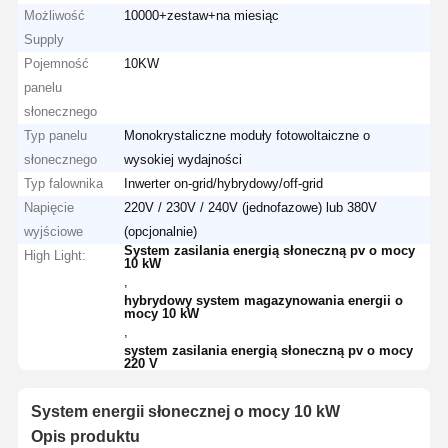
Możliwość
10000+zestaw+na miesiąc
Supply
Pojemność
10KW
panelu
słonecznego
Typ panelu
Monokrystaliczne moduły fotowoltaiczne o
słonecznego
wysokiej wydajności
Typ falownika
Inwerter on-grid/hybrydowy/off-grid
Napięcie
220V / 230V / 240V (jednofazowe) lub 380V
wyjściowe
(opcjonalnie)
System zasilania energią słoneczną pv o mocy
High Light:
10 kW
,
hybrydowy system magazynowania energii o
mocy 10 kW
,
system zasilania energią słoneczną pv o mocy
220 V
System energii słonecznej o mocy 10 kW
Opis produktu