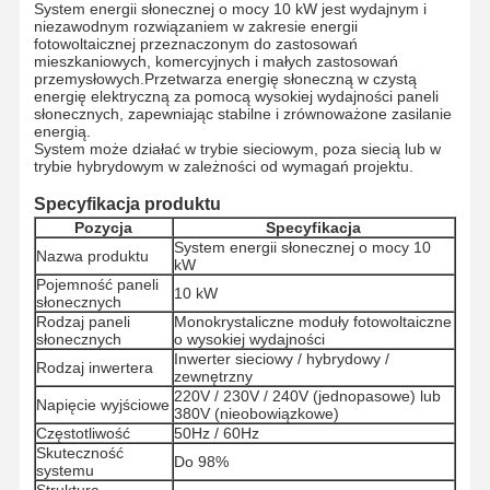
System energii słonecznej o mocy 10 kW jest wydajnym i
niezawodnym rozwiązaniem w zakresie energii
fotowoltaicznej przeznaczonym do zastosowań
mieszkaniowych, komercyjnych i małych zastosowań
przemysłowych.Przetwarza energię słoneczną w czystą
energię elektryczną za pomocą wysokiej wydajności paneli
słonecznych, zapewniając stabilne i zrównoważone zasilanie
energią.
System może działać w trybie sieciowym, poza siecią lub w
trybie hybrydowym w zależności od wymagań projektu.
Specyfikacja produktu
Pozycja
Specyfikacja
System energii słonecznej o mocy 10
Nazwa produktu
kW
Pojemność paneli
10 kW
słonecznych
Rodzaj paneli
Monokrystaliczne moduły fotowoltaiczne
słonecznych
o wysokiej wydajności
Inwerter sieciowy / hybrydowy /
Rodzaj inwertera
zewnętrzny
220V / 230V / 240V (jednopasowe) lub
Napięcie wyjściowe
380V (nieobowiązkowe)
Częstotliwość
50Hz / 60Hz
Skuteczność
Do 98%
systemu
Struktura