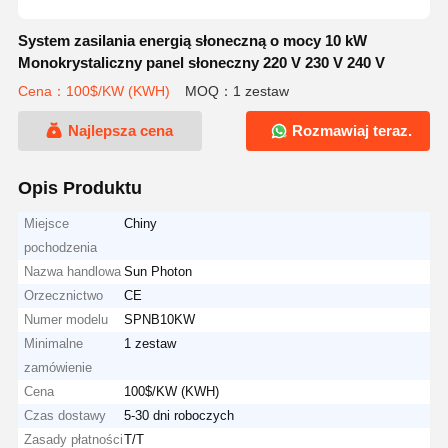
System zasilania energią słoneczną o mocy 10 kW
Monokrystaliczny panel słoneczny 220 V 230 V 240 V
Cena：100$/KW (KWH)
MOQ：1 zestaw
Najlepsza cena
Rozmawiaj teraz.
Opis Produktu
Miejsce
Chiny
pochodzenia
Nazwa handlowa
Sun Photon
Orzecznictwo
CE
Numer modelu
SPNB10KW
Minimalne
1 zestaw
zamówienie
Cena
100$/KW (KWH)
Czas dostawy
5-30 dni roboczych
Zasady płatności
T/T