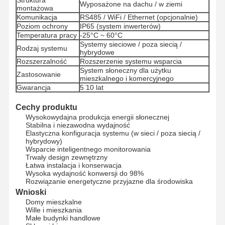
Wyposażone na dachu / w ziemi
montażowa
Komunikacja
RS485 / WiFi / Ethernet (opcjonalnie)
Poziom ochrony
IP65 (system inwerterów)
Temperatura pracy
-25°C ~ 60°C
Systemy sieciowe / poza siecią /
Rodzaj systemu
hybrydowe
Rozszerzalność
Rozszerzenie systemu wsparcia
System słoneczny dla użytku
Zastosowanie
mieszkalnego i komercyjnego
Gwarancja
5 ̇10 lat
Cechy produktu
Wysokowydajna produkcja energii słonecznej
Stabilna i niezawodna wydajność
Elastyczna konfiguracja systemu (w sieci / poza siecią /
hybrydowy)
Wsparcie inteligentnego monitorowania
Trwały design zewnętrzny
Łatwa instalacja i konserwacja
Wysoka wydajność konwersji do 98%
Rozwiązanie energetyczne przyjazne dla środowiska
Wnioski
Dom
Produkty
O Nas
Wycieczka
Domy mieszkalne
Po Fabryce
Wille i mieszkania
Małe budynki handlowe