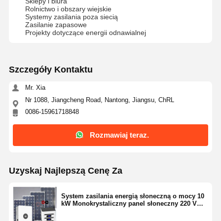
Sklepy i biura
Rolnictwo i obszary wiejskie
Systemy zasilania poza siecią
Zasilanie zapasowe
Projekty dotyczące energii odnawialnej
Kontrola
Skontaktuj
Rozmawiaj
Jakości
Się Z Nami
Teraz.
Szczegóły Kontaktu
System zasilania fotowoltaicznego
Mr. Xia
Przenośny generator słoneczny
Nr 1088, Jiangcheng Road, Nantong, Jiangsu, ChRL
0086-15961718848
System magazynowania energii
Pompa Ciepła PVT
Rozmawiaj teraz.
Gorąca Oferta
Uzyskaj Najlepszą Cenę Za
Sprzęt domowy
Światła dekoracyjne
System zasilania energią słoneczną o mocy 10
kW Monokrystaliczny panel słoneczny 220 V
230 V 240 V
System energii odnawialnej