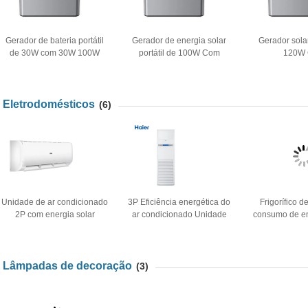
Gerador de bateria portátil
Gerador de energia solar
Gerador solar
de 30W com 30W 100W
portátil de 100W Com
120W
H5WFAN apenas 59$
100W250WH20WFAN 5w
120W380WH2
LED Apenas 119$
de 5w Ape
Eletrodomésticos
(6)
Unidade de ar condicionado
3P Eficiência energética do
Frigorífico 
2P com energia solar
ar condicionado Unidade
consumo de en
eficiente para sistema de
AC para arrefecimento
kWh/dia para 
refrigeração doméstico
confiável
energia
Lâmpadas de decoração
(3)