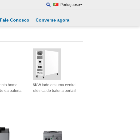
Portuguese
Fale Conosco
Converse agora
ento home
6KW todo em uma central
de da bateria
elétrica de bateria portátil
 solares G-
60–500VDC da máquina
.2V 400AH
10KWh
2kW