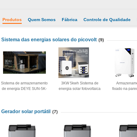
Produtos
Quem Somos
Fábrica
Controle de Qualidade
Sistema das energias solares do picovolt
(9)
Sistema de armazenamento
3KW 5kwh Sistema de
Armazenam
de energia DEYE SUN-5K-
energia solar fotovoltaica
fixado na pare
SG05LP1-EU-SM2-P SE-
LiFePO4 Bateria de lítio
das energias
G10.2
220V 230V 240V IP54
20000A 51
5.1
Gerador solar portátil
(7)