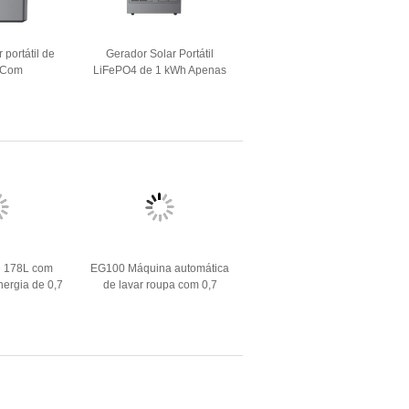
 portátil de
Gerador Solar Portátil
 Com
LiFePO4 de 1 kWh Apenas
0WFAN LED
$259/Unidade
nas 139$
de 178L com
EG100 Máquina automática
ergia de 0,7
de lavar roupa com 0,7
soluções de
kWh/ciclo para aparelho de
 solar
lavanderia eficiente em
termos energéticos