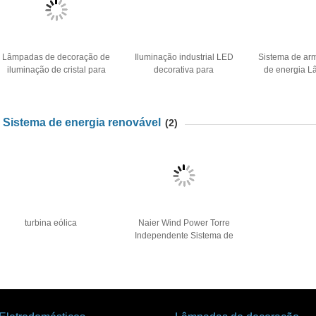
Lâmpadas de decoração de
Iluminação industrial LED
Sistema de a
iluminação de cristal para
decorativa para
de energia 
decoração de casa e
equipamentos fotovoltaicos
decoração de l
negócios
5W-30W
LE
Sistema de energia renovável
(2)
turbina eólica
Naier Wind Power Torre
Independente Sistema de
Energia Renovável