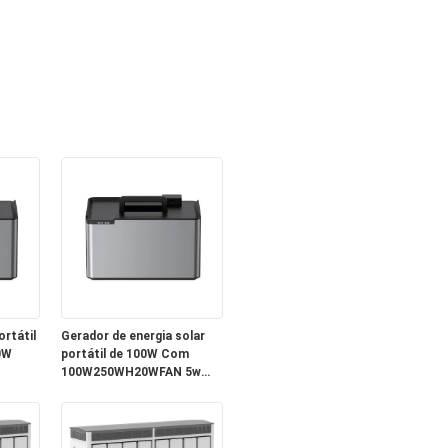
ortátil
Gerador de energia solar
0W
portátil de 100W Com
100W250WH20WFAN 5w
LED Apenas 119$