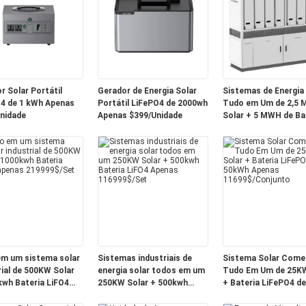
r Solar Portátil
Gerador de Energia Solar
Sistemas de Energia 
4 de 1 kWh Apenas
Portátil LiFePO4 de 2000wh
Tudo em Um de 2,5 
nidade
Apenas $399/Unidade
Solar + 5 MWH de Ba
LiFePO4 Apenas 999
$/Conjunto
m um sistema solar
Sistemas industriais de
Sistema Solar Comer
rial de 500KW Solar
energia solar todos em um
Tudo Em Um de 25KW
wh Bateria LiFO4
250KW Solar + 500kwh
+ Bateria LiFePO4 de
 219999$/Set
Bateria LiFO4 Apenas
50kWh Apenas