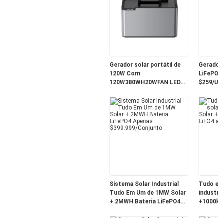
Gerador solar portátil de
Gerado
120W Com
LiFePO
120W380WH20WFAN LED
$259/U
de 5w Apenas 139$
Sistema Solar Industrial
Tudo e
Tudo Em Um de 1MW Solar
indust
+ 2MWH Bateria LiFePO4
+1000k
Apenas $399.999/Conjunto
apenas