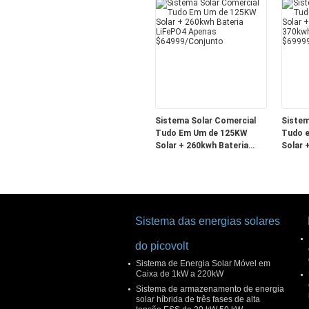
Sistema Solar Comercial
Sistem
Tudo Em Um de 125KW
Tudo 
Solar + 260kwh Bateria
Solar 
LiFePO4 Apenas
370kw
$64999/Conjunto
$69999
Sistema das energias solares
do picovolt
Sistema de Energia Solar Móvel em
Caixa de 1kW a 220kW
Sistema de armazenamento de energia
solar híbrida de três fases de alta