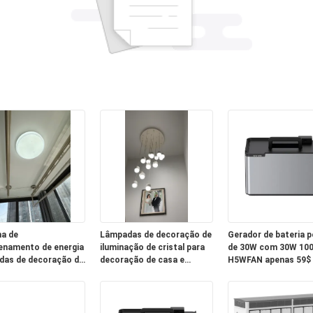
a de
Lâmpadas de decoração de
Gerador de bateria p
namento de energia
iluminação de cristal para
de 30W com 30W 10
as de decoração de
decoração de casa e
H5WFAN apenas 59$
biental LED
negócios