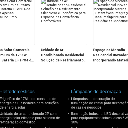
116999$/Set
11699$/Conjunto
a Solar Comercial
Unidade de Ar
Espaço de Moradia
em Um de 125KW
Condicionado Residencial
Residencial Inovador
+ Bateria LiFePO4 de
Solução de Resfriamento
Incorporando Materi
h Apenas
Silenciosa e Econômica
Sustentáveis Integr
/Conjunto
para Espaços de
de Casa Inteligente 
Convivência Confortáveis
Residências Modern
Eletrodomésticos
Lâmpadas de decoração
Frigorífico de 178L com consumo de
Lâmpadas de decoração de
energia de 0,7 kWh/dia para soluções
iluminação de cristal para decoraçã
de energia solar
de casa e negócios
Unidade de ar condicionado 2P com
Iluminação industrial LED decorativ
energia solar eficiente para sistema de
para equipamentos fotovoltaicos 5W
refrigeração doméstico
30W