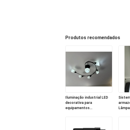
Produtos recomendados
Iluminação industrial LED
Sistem
decorativa para
armaze
equipamentos
Lâmpad
fotovoltaicos 5W-30W
luz am