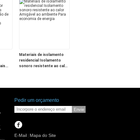
Materiais de isolamento
residencial Isolamento
ais
sonoro resistente ao calor
ação
Amigável ao ambiente Para
para
economia de energia
as
Pedir um orçamento
Envie
o
a
-
E-Mail
Mapa do Site
|