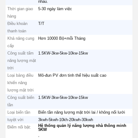
nhau.
Thời gian giao
5-30 ngày làm việc
hàng
Điều khoản
T/T
thanh toán
Khả năng cung
Hơn 10000 Bộ+mỗi Tháng
cấp
Công suất tấm
1.5KW-3kw-5kw-10kw-15kw
năng lượng mặt
trời
Loại bảng điều
Mô-đun PV đơn tinh thể hiệu suất cao
khiển năng
lượng mặt trời
Công suất biến
1.5KW-3kw-5kw-10kw-15kw
tần
Loại biến tần
Biến tần năng lượng mặt trời lai / không nối lưới
tuyệt vời
3kwh-5kwh-10kh-20kwh-30kwh
Hệ thống quản lý năng lượng nhà thông minh
Điểm nổi bật:
5KW
,