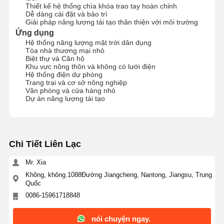
Thiết kế hệ thống chìa khóa trao tay hoàn chỉnh
Dễ dàng cài đặt và bảo trì
Hệ thống quản lý năng lượng gia đình
Giải pháp năng lượng tái tạo thân thiện với môi trường
Ứng dụng
Hệ thống điện mặt trời dân dụng
Hệ thống năng lượng mặt trời dân dụng
Tòa nhà thương mại nhỏ
Hệ thống điện mặt trời thương mại
Biệt thự và Căn hộ
Khu vực nông thôn và không có lưới điện
Hệ thống điện dự phòng
Hệ thống điện mặt trời công nghiệp
Trang trại và cơ sở nông nghiệp
Văn phòng và cửa hàng nhỏ
Dự án năng lượng tái tạo
Hệ thống năng lượng mặt trời tiện ích
Bảng năng lượng mặt trời và Inverter
Chia sẻ Power Bank
Chi Tiết Liên Lạc
Mr. Xia
Đèn đường chạy bằng năng lượng mặt trời
Không, không.1088Đường Jiangcheng, Nantong, Jiangsu, Trung
Quốc
bơm nước tấm pin mặt trời
0086-15961718848
Hệ thống chứa năng lượng mặt trời
nói chuyện ngay.