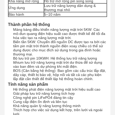
Khả năng mở rộng
Hỗ trợ mở rộng pin song song
Lưu trữ năng lượng dân dụng &
Ứng dụng
thương mại nhỏ
Bảo hành
5–10 năm
Kiểm Soát
Liên Hệ
Nói Chuyện
Chất Lượng
Chúng Tôi
Ngay.
Thành phần hệ thống
Mảng bảng điều khiển năng lượng mặt trời 5KW: Các
mô-đun quang điện hiệu suất cao được thiết kế để tối đa
Hệ thống năng lượng mặt trời Pv
hóa việc tạo ra năng lượng mặt trời.
Biến tần 5KW: Chuyển đổi nguồn DC được tạo ra bởi các
tấm pin mặt trời thành nguồn điện xoay chiều có thể sử
Máy phát điện năng lượng mặt trời di động
dụng được cho mục đích sử dụng trong gia đình hoặc
thương mại.
Bộ lưu trữ pin 10KWH: Hệ thống lưu trữ năng lượng
Hệ thống lưu trữ năng lượng
lithium lưu trữ năng lượng mặt trời dư thừa để sử dụng
vào ban đêm và dự phòng khi mất điện.
Máy bơm nhiệt PVT
BOS (Cân bằng hệ thống): Bao gồm các cấu trúc lắp đặt,
dây cáp, thiết bị bảo vệ, hộp nối và tất cả các phụ kiện
lắp đặt cần thiết để thiết lập hệ thống hoàn chỉnh.
Ưu đãi hấp dẫn
Tính năng sản phẩm
Hệ thống phát điện năng lượng mặt trời hiệu suất cao
Thiết bị gia dụng
Giải pháp lưu trữ năng lượng tích hợp
Công nghệ pin LiFePO4 đáng tin cậy
Cung cấp điện ổn định và liên tục
Đèn trang trí
Khả năng quản lý năng lượng thông minh
Thích hợp cho việc sử dụng kết hợp, trên lưới và ngoài
Hệ thống năng lượng tái tạo
lưới