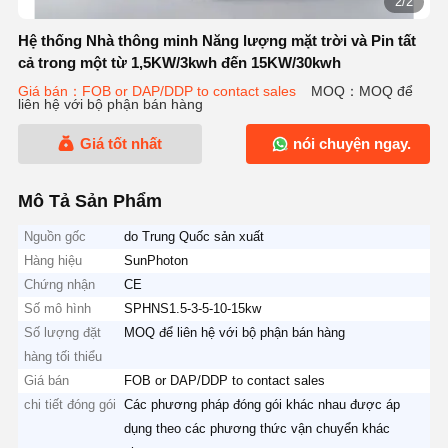
2/2
Hệ thống Nhà thông minh Năng lượng mặt trời và Pin tất
cả trong một từ 1,5KW/3kwh đến 15KW/30kwh
Giá bán：FOB or DAP/DDP to contact sales
MOQ：MOQ để
liên hệ với bộ phận bán hàng
Giá tốt nhất
nói chuyện ngay.
Mô Tả Sản Phẩm
Nguồn gốc
do Trung Quốc sản xuất
Hàng hiệu
SunPhoton
Chứng nhận
CE
Số mô hình
SPHNS1.5-3-5-10-15kw
Số lượng đặt
MOQ để liên hệ với bộ phận bán hàng
hàng tối thiểu
Giá bán
FOB or DAP/DDP to contact sales
chi tiết đóng gói
Các phương pháp đóng gói khác nhau được áp
dụng theo các phương thức vận chuyển khác