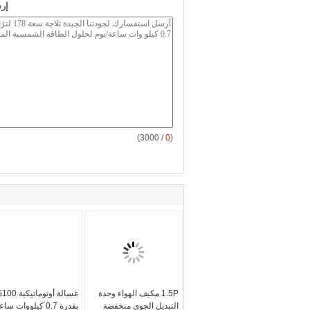
إر
/ 3000)
0
(
1.5P مكيف الهواء وحدة
غسالة أوتوماتيك
التبديل الجوي منخفضة
بقدرة 0.7 كيلووات سا