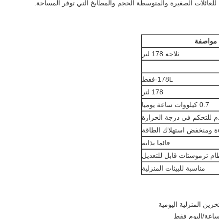
يًا للعائلات الصغيرة والمتوسطة الحجم والمطابخ التي توفر المساحة.
مواصفة
ثلاجة 178 لتر
178L-فقط
178 لتر
0.7 كيلووات ساعة يوميا
م للتحكم في درجة الحرارة
ءة ومنخفض استهلاك الطاقة
قائما بذاته
ام ترموستات قابل للتعديل
مناسبة للبيئات المنزلية