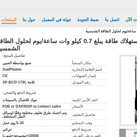
ث الآن
اتصل بنا
ضبط الجودة
جولة في المعمل
حول بنا
المنتجات
ثلاجة سعة 178 لترًا مع استهلاك طاقة يبلغ 0.7 كيلو وات ساعة/يوم لحلول الطا
الشمسي
تفاصيل المنتج:
مكان المنشأ:
صنع بواسطة الصين
اسم العلامة التجارية:
SunPhoton
إصدار الشهادات:
CE
رقم الموديل:
ثلاجة SP-BCD-178L
شروط الدفع والشحن:
الحد الأدنى لكمية:
موك للاتصال بالمبيعات
الأسعار:
FOB or DAP/DDP to contact sales
يتم اعتماد طرق تغليف مختلفة وفقًا لوسائل
تفاصيل التغليف:
النقل المختلفة.
وقت التسليم:
5-30 يوم عمل
شروط الدفع:
تي/تي
القدرة على العرض:
10000+مجموعة+شهريا