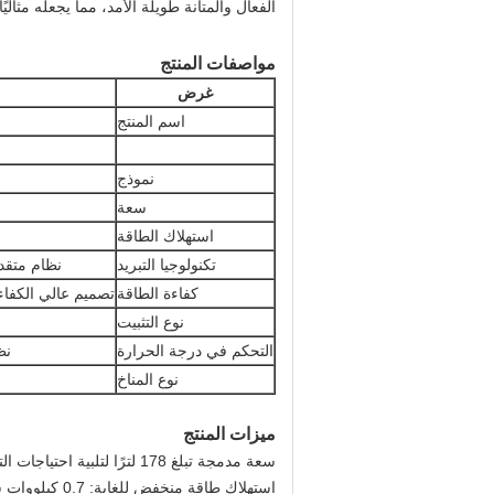
الفعال والمتانة طويلة الأمد، مما يجعله مثال
مواصفات المنتج
غرض
اسم المنتج
نموذج
سعة
استهلاك الطاقة
تكنولوجيا التبريد
نظام متقد
كفاءة الطاقة
تصميم عالي الكفا
نوع التثبيت
التحكم في درجة الحرارة
نظ
نوع المناخ
ميزات المنتج
سعة مدمجة تبلغ 178 لترًا لتلبية احتياجات التخزين المنزلية اليومية
استهلاك طاقة منخفض للغاية: 0.7 كيلووات ساعة/اليوم فقط