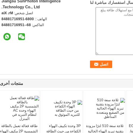
Jiangsu SunPhoton Intelligence
سال استفسارك مباشرة لنا
Technology Co., Ltd.
اتصل شخص:
Mr. Xia
الهاتف ::
0086-15961718848
الفاكس:
86--15961718848
منتجات أخرى
ية EG100
ثلاجة سعة 510 لترًا مزودة
3P وحدة تكييف الهواء
طاقة فعالة تعمل بالطاقة
عة/
بتقنية تبريد الهواء الخالية
الكفاءة من حيث الطاقة
الشمسية 2P مكيف الهواء