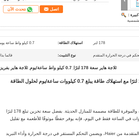
نتحدث الآن
اتصل
بيرة :
لشمسية
178 لتر
استهلاك الطاقة:
0.7 كيلو واط ساعة يوميا
حكم في درجة الحرارة المتقدم
نوع التثبيت:
قائما بذات
ثلاجة هاير سعة 178 لترًا
0.7 كيلو واط ساعة/يوم
ثلاجة هاير بفريز
,
,
ثلاجة تعمل بالطاقة الشمسية سعة 178 لترًا مع استهلاك طاقة يبلغ 0.7 كيلووات ساعة/يوم لحلول الطاقة
تعد ثلاجة 178 لترًا من حلول التبريد المدمجة والموفرة للطاقة مصممة للمنازل الحديثة. بفضل سعة تخزين تبلغ 178 لترًا
 طاقة منخفض للغاية يبلغ 0.7 كيلووات في الساعة فقط في اليوم، فإنه يوفر حفظًا موثوقًا للأطعمة مع تقليل
تم تصميم هذا الطراز باستخدام تقنية التبريد المتقدمة من Haier، ويضمن التحكم المستقر في درجة الحرارة وأداء التبريد