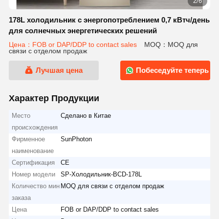
2/6
178L холодильник с энергопотреблением 0,7 кВтч/день
для солнечных энергетических решений
Цена：FOB or DAP/DDP to contact sales
MOQ：MOQ для
связи с отделом продаж
Лучшая цена
Побеседуйте теперь
Характер Продукции
Место
Сделано в Китае
происхождения
Фирменное
SunPhoton
наименование
Сертификация
CE
Номер модели
SP-Холодильник-BCD-178L
Количество мин
MOQ для связи с отделом продаж
заказа
Цена
FOB or DAP/DDP to contact sales