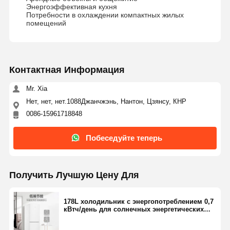
Энергоэффективная кухня
Потребности в охлаждении компактных жилых
помещений
Контроль
Контактные
Побеседуйте
Качества
Данные
Теперь
Контактная Информация
Система солнечной энергии Pv
Mr. Xia
Портативный солнечный генератор
Нет, нет, нет.1088Джанчжэнь, Нантон, Цзянсу, КНР
0086-15961718848
Система хранения энергии
Побеседуйте теперь
Тепловой насос PVT
Горячее предложение
Получить Лучшую Цену Для
Бытовая техника
178L холодильник с энергопотреблением 0,7
Декоративные лампы
кВтч/день для солнечных энергетических
решений
Система возобновляющей энергии