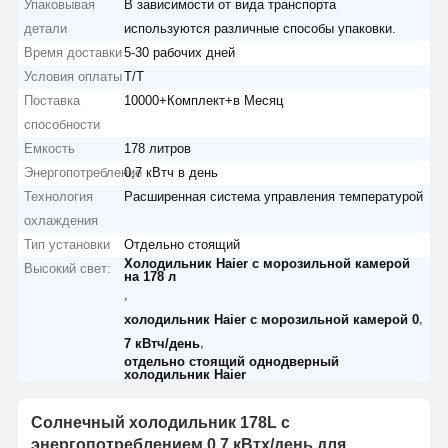
Упаковывая
В зависимости от вида транспорта
детали
используются различные способы упаковки.
Время доставки
5-30 рабочих дней
Условия оплаты
Т/Т
Поставка
10000+Комплект+в Месяц
способности
Емкость
178 литров
Энергопотребление
0,7 кВтч в день
Технология
Расширенная система управления температурой
охлаждения
Тип установки
Отдельно стоящий
Холодильник Haier с морозильной камерой
Высокий свет:
на 178 л
,
,
холодильник Haier с морозильной камерой 0
,
7 кВтч/день
отдельно стоящий однодверный
холодильник Haier
Солнечный холодильник 178L с
энергопотреблением 0,7 кВтх/день для