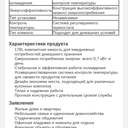
охлаждения
контроля температуры
Конструкция высокоэффективного
Энергоэффективность
низкого энергопотребления
Тип установки
Независимая
Контроль
Система регулируемого
температуры
термостата
Тип климата
Подходит для домашних условий
Характеристики продукта
178L компактная емкость для ежедневных
потребностей домашнего хранения
Сверхнизкое потребление энергии: всего 0,7 кВт·ч/
день
Стабильная и эффективная работа охлаждения
Усовершенствованная система контроля температуры
для свежести продуктов питания
Дизайн экономии места, подходящий для различных
кухонных компонов
Тихая и надежная работа
Прочная конструкция с длительным сроком службы
Заявления
Жилые дома и квартиры
Главная
Продукция
О Компании
Наша
Небольшие семьи и одиночные домохозяйства
Страница
Фабрика
Студенческие общежития
Офисная кладовая и комнаты для отдыха
Арендные объекты и общежитие