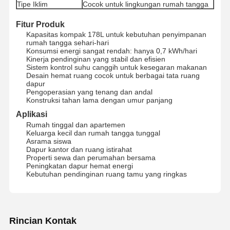
Tipe Iklim
Cocok untuk lingkungan rumah tangga
Fitur Produk
Kapasitas kompak 178L untuk kebutuhan penyimpanan
rumah tangga sehari-hari
Konsumsi energi sangat rendah: hanya 0,7 kWh/hari
Kinerja pendinginan yang stabil dan efisien
Sistem kontrol suhu canggih untuk kesegaran makanan
Desain hemat ruang cocok untuk berbagai tata ruang
dapur
Pengoperasian yang tenang dan andal
Konstruksi tahan lama dengan umur panjang
Aplikasi
Rumah tinggal dan apartemen
Keluarga kecil dan rumah tangga tunggal
Asrama siswa
Dapur kantor dan ruang istirahat
Properti sewa dan perumahan bersama
Peningkatan dapur hemat energi
Kebutuhan pendinginan ruang tamu yang ringkas
Rumah
Produk
Tentang Kita
Wisata
Pabrik
Rincian Kontak