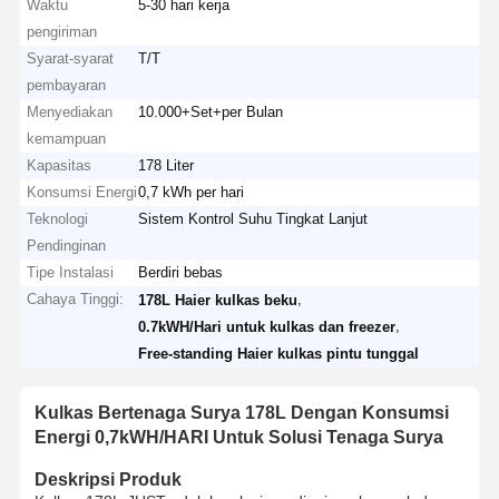
Waktu
5-30 hari kerja
pengiriman
Syarat-syarat
T/T
pembayaran
Menyediakan
10.000+Set+per Bulan
kemampuan
Kapasitas
178 Liter
Konsumsi Energi
0,7 kWh per hari
Teknologi
Sistem Kontrol Suhu Tingkat Lanjut
Pendinginan
Tipe Instalasi
Berdiri bebas
Cahaya Tinggi:
,
178L Haier kulkas beku
,
0.7kWH/Hari untuk kulkas dan freezer
Free-standing Haier kulkas pintu tunggal
Kulkas Bertenaga Surya 178L Dengan Konsumsi
Energi 0,7kWH/HARI Untuk Solusi Tenaga Surya
Deskripsi Produk