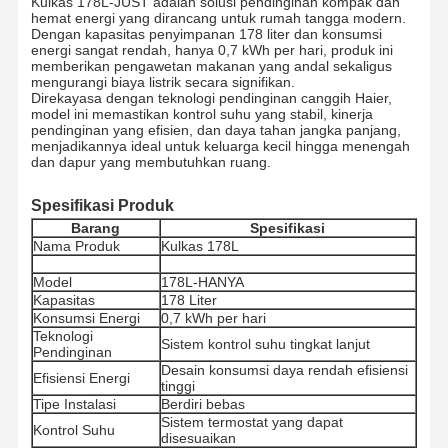
Kulkas 178L-JUST adalah solusi pendinginan kompak dan
hemat energi yang dirancang untuk rumah tangga modern.
Dengan kapasitas penyimpanan 178 liter dan konsumsi
energi sangat rendah, hanya 0,7 kWh per hari, produk ini
memberikan pengawetan makanan yang andal sekaligus
mengurangi biaya listrik secara signifikan.
Direkayasa dengan teknologi pendinginan canggih Haier,
model ini memastikan kontrol suhu yang stabil, kinerja
pendinginan yang efisien, dan daya tahan jangka panjang,
menjadikannya ideal untuk keluarga kecil hingga menengah
dan dapur yang membutuhkan ruang.
Spesifikasi Produk
Barang
Spesifikasi
Nama Produk
Kulkas 178L
Model
178L-HANYA
Kapasitas
178 Liter
Konsumsi Energi
0,7 kWh per hari
Teknologi
Sistem kontrol suhu tingkat lanjut
Pendinginan
Desain konsumsi daya rendah efisiensi
Efisiensi Energi
tinggi
Tipe Instalasi
Berdiri bebas
Sistem termostat yang dapat
Kontrol Suhu
disesuaikan