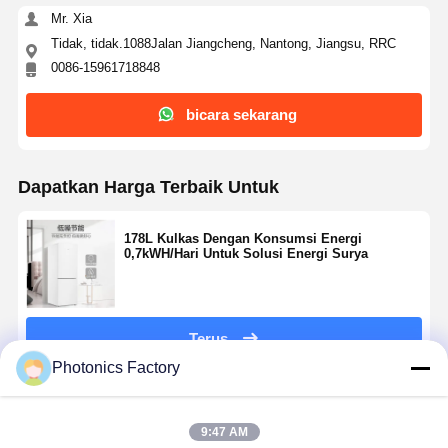
Mr. Xia
Tidak, tidak.1088Jalan Jiangcheng, Nantong, Jiangsu, RRC
0086-15961718848
Kontrol
Hubungi
Bicara
Kualitas
Kami
Sekarang
bicara sekarang
Sistem Tenaga Surya Pv
Dapatkan Harga Terbaik Untuk
Pembangkit Tenaga Surya Portabel
Sistem Penyimpanan Energi
178L Kulkas Dengan Konsumsi Energi
0,7kWH/Hari Untuk Solusi Energi Surya
Pompa Panas PVT
Penawaran Panas
Terus
Peralatan Rumah Tangga
Photonics Factory
Lampu Dekorasi
Rekomendasi Produk
9:47 AM
Sistem Energi Terbarukan