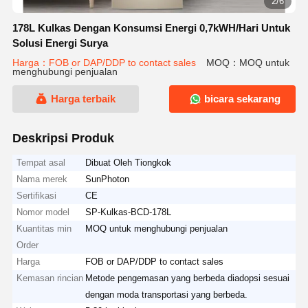
2/6
178L Kulkas Dengan Konsumsi Energi 0,7kWH/Hari Untuk
Solusi Energi Surya
Harga：FOB or DAP/DDP to contact sales
MOQ：MOQ untuk
menghubungi penjualan
Harga terbaik
bicara sekarang
Deskripsi Produk
Tempat asal
Dibuat Oleh Tiongkok
Nama merek
SunPhoton
Sertifikasi
CE
Nomor model
SP-Kulkas-BCD-178L
Kuantitas min
MOQ untuk menghubungi penjualan
Order
Harga
FOB or DAP/DDP to contact sales
Kemasan rincian
Metode pengemasan yang berbeda diadopsi sesuai
dengan moda transportasi yang berbeda.