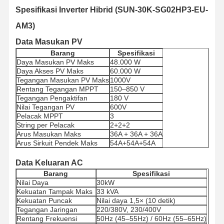
Spesifikasi Inverter Hibrid (SUN-30K-SG02HP3-EU-
AM3)
Data Masukan PV
Barang
Spesifikasi
Daya Masukan PV Maks
48.000 W
Daya Akses PV Maks
60.000 W
Tegangan Masukan PV Maks
1000V
Rentang Tegangan MPPT
150–850 V
Tegangan Pengaktifan
180 V
Nilai Tegangan PV
600V
Pelacak MPPT
3
String per Pelacak
2+2+2
Arus Masukan Maks
36A + 36A + 36A
Arus Sirkuit Pendek Maks
54A+54A+54A
Data Keluaran AC
Barang
Spesifikasi
Nilai Daya
30kW
Kekuatan Tampak Maks
33 kVA
Rumah
Produk
Tentang Kita
Wisata
Kekuatan Puncak
Nilai daya 1,5× (10 detik)
Pabrik
Tegangan Jaringan
220/380V, 230/400V
Rentang Frekuensi
50Hz (45–55Hz) / 60Hz (55–65Hz)