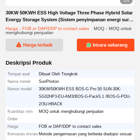
2/5
30KW 50KWH ESS High Voltage Three Phase Hybrid Solar
Energy Storage System (Sistem penyimpanan energi surya
hibrida tiga fase)
Harga：FOB or DAP/DDP to contact sales
MOQ：MOQ untuk
menghubungi penjualan
Harga terbaik
bicara sekarang
Deskripsi Produk
Tempat asal
Dibuat Oleh Tiongkok
Nama merek
SunPhoton
Nomor model
30KW/50KWH ESS BOS-G Pro 50 SUN-30K-
SG02HP3-EU-AM3/BOS-G-Pack5.1 /BOS-G-PDU-
2/3U-HRACK
Kuantitas min
MOQ untuk menghubungi penjualan
Order
Harga
FOB or DAP/DDP to contact sales
Kemasan rincian
Metode pengemasan yang berbeda diadopsi sesuai