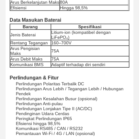
Arus Berkelanjutan Maks
80A
Efisiensi
Hingga 98,5%
Data Masukan Baterai
Kontrol
Hubungi
Bicara
Barang
Spesifikasi
Kualitas
Kami
Sekarang
Litium-ion (kompatibel dengan
Jenis Baterai
LiFePO₄)
Rentang Tegangan
160–700V
Sistem Tenaga Surya Pv
Arus Pengisian
75A
Maks
Pembangkit Tenaga Surya Portabel
Arus Debit Maks
75A
Komunikasi BMS
Adaptif terhadap diri sendiri
Sistem Penyimpanan Energi
Perlindungan & Fitur
Perlindungan Polaritas Terbalik DC
Pompa Panas PVT
Perlindungan Arus Lebih / Tegangan Lebih / Hubungan
Pendek
Penawaran Panas
Perlindungan Kesalahan Busur (opsional)
Perlindungan Anti-pulau
Perlindungan Lonjakan Tipe II (AC/DC)
Peralatan Rumah Tangga
Pendinginan Udara Cerdas
Peringkat Perlindungan IP65
Lampu Dekorasi
Efisiensi hingga 98,5%
Komunikasi RS485 / CAN / RS232
Pemantauan Wi-Fi / 4G / LAN (opsional)
Sistem Energi Terbarukan