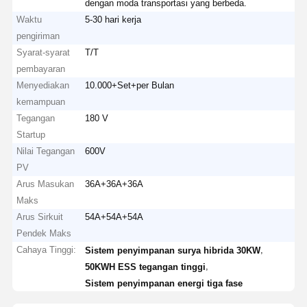
dengan moda transportasi yang berbeda.
Waktu
5-30 hari kerja
pengiriman
Syarat-syarat
T/T
pembayaran
Menyediakan
10.000+Set+per Bulan
kemampuan
Tegangan
180 V
Startup
Nilai Tegangan
600V
PV
Arus Masukan
36A+36A+36A
Maks
Arus Sirkuit
54A+54A+54A
Pendek Maks
Cahaya Tinggi:
,
Sistem penyimpanan surya hibrida 30KW
,
50KWH ESS tegangan tinggi
Sistem penyimpanan energi tiga fase