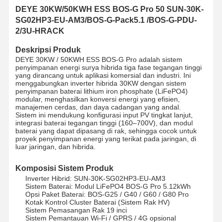
DEYE 30KW/50KWH ESS BOS-G Pro 50 SUN-30K-
SG02HP3-EU-AM3/BOS-G-Pack5.1 /BOS-G-PDU-
2/3U-HRACK
Deskripsi Produk
DEYE 30KW / 50KWH ESS BOS-G Pro adalah sistem
penyimpanan energi surya hibrida tiga fase tegangan tinggi
yang dirancang untuk aplikasi komersial dan industri. Ini
menggabungkan inverter hibrida 30KW dengan sistem
penyimpanan baterai lithium iron phosphate (LiFePO4)
modular, menghasilkan konversi energi yang efisien,
manajemen cerdas, dan daya cadangan yang andal.
Sistem ini mendukung konfigurasi input PV tingkat lanjut,
integrasi baterai tegangan tinggi (160–700V), dan modul
baterai yang dapat dipasang di rak, sehingga cocok untuk
proyek penyimpanan energi yang terikat pada jaringan, di
luar jaringan, dan hibrida.
Komposisi Sistem Produk
Inverter Hibrid: SUN-30K-SG02HP3-EU-AM3
Sistem Baterai: Modul LiFePO4 BOS-G Pro 5.12kWh
Opsi Paket Baterai: BOS-G25 / G40 / G60 / G80 Pro
Kotak Kontrol Cluster Baterai (Sistem Rak HV)
Sistem Pemasangan Rak 19 inci
Sistem Pemantauan Wi-Fi / GPRS / 4G opsional