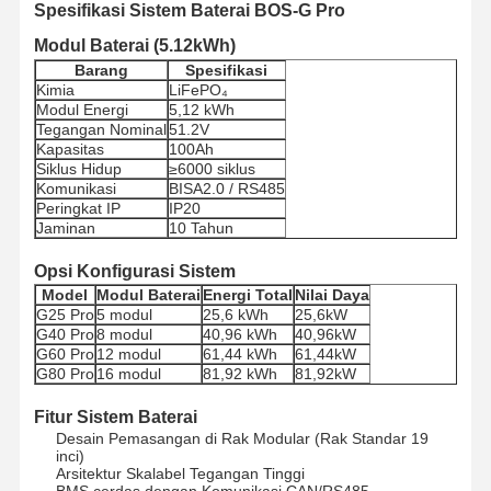
Spesifikasi Sistem Baterai BOS-G Pro
Sistem Manajemen Energi Rumah
Modul Baterai (5.12kWh)
Barang
Spesifikasi
Sistem Tenaga Surya Perumahan
Kimia
LiFePO₄
Modul Energi
5,12 kWh
sistem tenaga surya komersial
Tegangan Nominal
51.2V
Kapasitas
100Ah
Siklus Hidup
≥6000 siklus
sistem tenaga surya industri
Komunikasi
BISA2.0 / RS485
Peringkat IP
IP20
Sistem Tenaga Surya
Jaminan
10 Tahun
Panel Surya dan Inverter
Opsi Konfigurasi Sistem
Model
Modul Baterai
Energi Total
Nilai Daya
Berbagi Bank Daya
G25 Pro
5 modul
25,6 kWh
25,6kW
G40 Pro
8 modul
40,96 kWh
40,96kW
G60 Pro
12 modul
61,44 kWh
61,44kW
Lampu Jalan Terbuat dari Tenaga Surya
G80 Pro
16 modul
81,92 kWh
81,92kW
Pompa Air Panel Surya
Fitur Sistem Baterai
Desain Pemasangan di Rak Modular (Rak Standar 19
Sistem Kontainer Surya
inci)
Arsitektur Skalabel Tegangan Tinggi
BMS cerdas dengan Komunikasi CAN/RS485