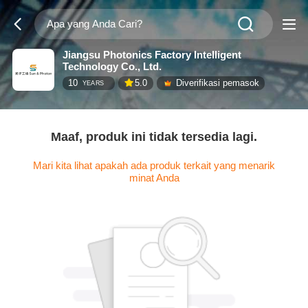
Jiangsu Photonics Factory Intelligent
Technology Co., Ltd.
10
5.0
Diverifikasi pemasok
YEARS
Maaf, produk ini tidak tersedia lagi.
Mari kita lihat apakah ada produk terkait yang menarik
minat Anda