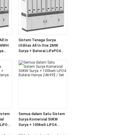
ll In
Sistem Tenaga Surya
5MWH
Utilitas All In One 2MW
ya
Surya + Baterai LiFePO4
3.7MWH Hanya
$749.999/Set
istem
Semua dalam Satu Sistem
al
Surya Komersial 50KW
LiFO4
Surya + 100kwh LiFO4
 / Set
Baterai Hanya 24699$ / Set