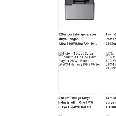
120W portabel generator
1kwh G
surya Dengan
Portab
120W380WH20WFAN 5w
259$/u
LED Hanya 139$
Sistem Tenaga Surya
Semua 
Industri All In One 1MW
surya 
Surya + 2MWH Baterai
+ 1000
LiFePO4 Hanya
hanya 