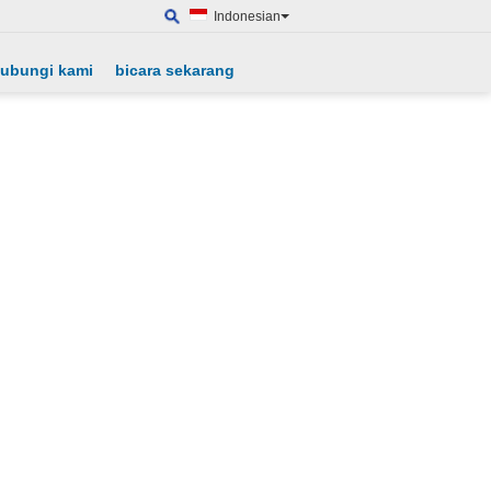
Indonesian
ubungi kami
bicara sekarang