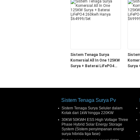
$399.999/Set
Sistem Tenaga Surya
Sistem
Komersial All In One 125KW
Komers
Surya + Baterai LiFePO4
Surya 
260kwh Hanya $64999/Set
370kwh
Sistem Tenaga Surya Pv
Sistem Tenaga Surya Seluler dalam
Kotak dari 1kW hingga 220KW
30KW 50KWH ESS High Voltage Three
Phase Hybrid Solar Energy Storage
System (Sistem penyimpanan energi
surya hibrida tiga fase)