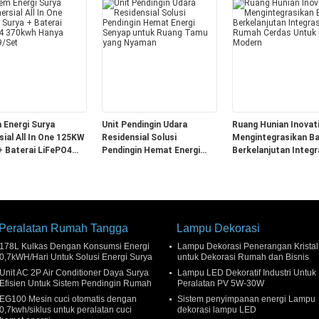
 Energi Surya
Unit Pendingin Udara
Ruang Hunian Inovat
ial All In One 125KW
Residensial Solusi
Mengintegrasikan B
+ Baterai LiFePO4
Pendingin Hemat Energi
Berkelanjutan Integr
 Hanya $69999/Set
Senyap untuk Ruang Tamu
Rumah Cerdas Untu
yang Nyaman
Rumah Modern
Peralatan Rumah Tangga
Lampu Dekorasi
178L Kulkas Dengan Konsumsi Energi
Lampu Dekorasi Penerangan Kristal
0,7kWH/Hari Untuk Solusi Energi Surya
untuk Dekorasi Rumah dan Bisnis
Unit AC 2P Air Conditioner Daya Surya
Lampu LED Dekoratif Industri Untuk
Efisien Untuk Sistem Pendingin Rumah
Peralatan PV 5W-30W
EG100 Mesin cuci otomatis dengan
Sistem penyimpanan energi Lampu
0,7kwh/siklus untuk peralatan cuci
dekorasi lampu LED