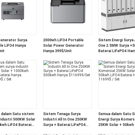
enerator Surya
2000wh LiFO4 Portable
Sistem Energi Surya A
le LiFO4 Hanya
Solar Power Generator
One 2.5MW Surya +
nit
Hanya 399$/Unit
Baterai LiFePO4 Han
999999$/Set
dalam Satu sistem
Sistem Tenaga Surya
Semua dalam Satu S
industri 500KW Solar
Industri All In One 250KW
Energi Surya Komersi
kwh LiFO4 Baterai
Surya + Baterai LiFePO4
25KW Solar + 50kwh 
219999$ / Set
500kwh Hanya $116999/Set
Baterai Hanya 11699$