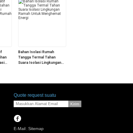
if
Bahan Isolasi Rumah
ahan
Tangga Termal Tahan
asi
Suara Isolasi Lingkungan
k
Ramah Untuk Menghemat
Energi
Quote request suatu
Kirim
E-Mail
Sitemap
|