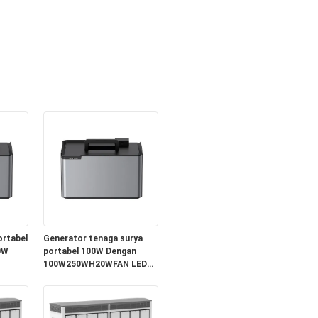
ortabel
Generator tenaga surya
0W
portabel 100W Dengan
100W250WH20WFAN LED
5w Hanya $119