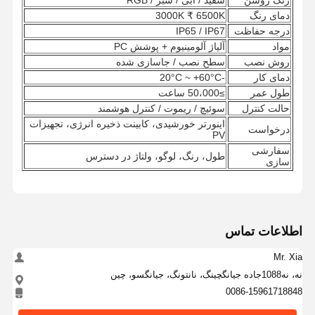
دمای رنگ
3000K ₹ 6500K
درجه حفاظت
IP65 / IP67
مواد
آلیاژ آلومینیوم + پوشش PC
روش نصب
سطح نصب / جاسازی شده
دمای کار
-20°C ~ +60°C
طول عمر
≥50،000 ساعت
حالت کنترل
سوئیچ / ریموت / کنترل هوشمند
اینورتر خورشیدی، کابینت ذخیره انرژی، تجهیزات
درخواست
PV
سفارشی
طول، رنگ، لوگو، ولتاژ در دسترس
سازی
اطلاعات تماس
Mr. Xia
نه، نه1088جاده جيانگچينگ، نانتونگ، جيانگسو، چين
0086-15961718848