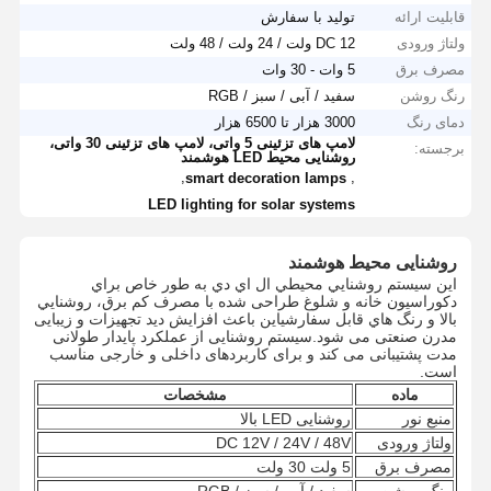
قابلیت ارائه
تولید با سفارش
ولتاژ ورودی
DC 12 ولت / 24 ولت / 48 ولت
مصرف برق
5 وات - 30 وات
رنگ روشن
سفید / آبی / سبز / RGB
دمای رنگ
3000 هزار تا 6500 هزار
لامپ های تزئینی 5 واتی، لامپ های تزئینی 30 واتی،
برجسته:
روشنایی محیط LED هوشمند
,
,
smart decoration lamps
LED lighting for solar systems
روشنایی محیط هوشمند
اين سيستم روشنايي محيطي ال اي دي به طور خاص براي
دکوراسيون خانه و شلوغ طراحی شده با مصرف کم برق، روشنايي
بالا و رنگ هاي قابل سفارشياین باعث افزایش دید تجهیزات و زیبایی
مدرن صنعتی می شود.سیستم روشنایی از عملکرد پایدار طولانی
مدت پشتیبانی می کند و برای کاربردهای داخلی و خارجی مناسب
است.
ماده
مشخصات
منبع نور
روشنایی LED بالا
ولتاژ ورودی
DC 12V / 24V / 48V
مصرف برق
5 ولت 30 ولت
رنگ روشن
سفید / آبی / سبز / RGB