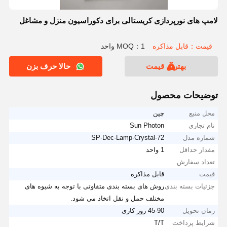
لامپ های نورپردازی کریستالی برای دکوراسیون منزل و مشاغل
قیمت：قابل مذاکره
MOQ：1 واحد
بهترین قیمت
حالا حرف بزن
توضیحات محصول
محل منبع
چین
نام تجاری
Sun Photon
شماره مدل
SP-Dec-Lamp-Crystal-72
مقدار حداقل
1 واحد
تعداد سفارش
قیمت
قابل مذاکره
جزئیات بسته بندی
روش های بسته بندی متفاوتی با توجه به شیوه های
مختلف حمل و نقل اتخاذ می شود.
زمان تحویل
45-90 روز کاری
شرایط پرداخت
T/T