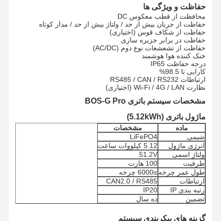
حفاظت و ویژگی ها
محافظت از قطب معکوس DC
حفاظت از جریان بیش از حد / ولتاژ بیش از حد / مدار کوتاه
کنترل کیفیت
تماس با ما
حالا حرف بزن
حفاظت از شکاف قوس (اختیاری)
حفاظت در برابر جزیره سازی
حفاظت از تشعشعات نوع دوم (AC/DC)
سیستم برق خورشیدی PV
خنک کننده هوا هوشمند
درجه حفاظت IP65
کارایی تا 98.5%
ژنراتور خورشیدی قابل حمل
ارتباطات RS485 / CAN / RS232
نظارت Wi-Fi / 4G / LAN (اختیاری)
لوازم خانگی
مشخصات سیستم باتری BOS-G Pro
ماژول باتری (5.12kWh)
لامپ های تزئینی
ماده
مشخصات
شیمی
LiFePO4
سیستم انرژی های تجدیدپذیر
انرژی ماژول
5.12 کیلووات ساعت
ولتاژ اسمی
51.2V
سیستم ذخیره انرژی
ظرفیت
100 هارت
طول عمر چرخه
≥6000 چرخه
سیستم مدیریت انرژی خانه
ارتباطات
CAN2.0 / RS485
رتبه بندی IP
IP20
تضمین
ده سال
گزینه های پیکربندی سیستم