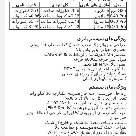
مدل
ماژول های باتری
کل انرژی
قدرت نامی
G25 پرو
5 ماژول
25.6 کیلووات ساعت
25.6 کیلو وات
G40 Pro
8 ماژول
40.96 کیلووات ساعت
40.96 کيلو وات
G60 Pro
12 ماژول
61.44 کیلووات ساعت
61.44 کيلو وات
G80 Pro
16 ماژول
81.92 کیلووات ساعت
81.92 کيلو وات
ویژگی های سیستم باتری
طراحی ماژولار رَک نصب شده (رَک استاندارد 19 اینچی)
معماری مقیاس پذیر ولتاژ بالا
سیستم BMS هوشمند با ارتباطات CAN/RS485
طول عمر چرخه ≥6000 چرخه
ایمنی بالا LiFePO4 شیمی
سازگار با اینورترهای هیبریدی DEYE
عملکرد پایدار برای کاربردهای صنعتی
گسترش و نگهداری آسان
ویژگی های سیستم
راه حل خورشیدی سه فاز هیبریدی یکپارچه 30 کیلو وات
تبدیل انرژی با کارایی بالا (تا 98.5%)
ذخیره سازی انرژی مقیاس پذیر تا 81.92kWh
سیستم مدیریت انرژی هوشمند (EMS Ready)
طیف گسترده ای از ورودی PV برای طراحی انعطاف پذیر
خورشیدی
قابلیت عملیات متصل به شبکه و خارج از شبکه
طراحی خنک کننده هوشمند و حفاظت بالا
نظارت از راه دور از طریق Wi-Fi / 4G / LAN