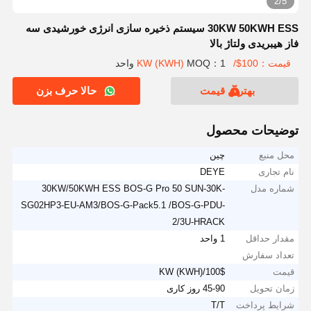
2/5
30KW 50KWH ESS سیستم ذخیره سازی انرژی خورشیدی سه
فاز هیبریدی ولتاژ بالا
قیمت：100$/KW (KWH)
MOQ：1 واحد
بهترین قیمت
حالا حرف بزن
توضیحات محصول
محل منبع
چین
نام تجاری
DEYE
شماره مدل
30KW/50KWH ESS BOS-G Pro 50 SUN-30K-
SG02HP3-EU-AM3/BOS-G-Pack5.1 /BOS-G-PDU-
2/3U-HRACK
مقدار حداقل
1 واحد
تعداد سفارش
قیمت
100$/KW (KWH)
زمان تحویل
45-90 روز کاری
شرایط پرداخت
T/T