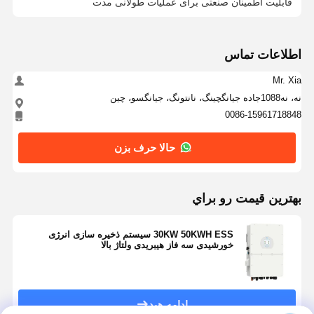
قابلیت اطمینان صنعتی برای عملیات طولانی مدت
اطلاعات تماس
Mr. Xia
نه، نه1088جاده جيانگچينگ، نانتونگ، جيانگسو، چين
0086-15961718848
حالا حرف بزن
بهترين قيمت رو براي
30KW 50KWH ESS سیستم ذخیره سازی انرژی
خورشیدی سه فاز هیبریدی ولتاژ بالا
ادامه هید