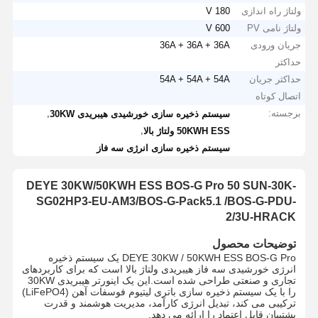
ولتاژ راه اندازی
180 V
ولتاژ نامی PV
600 V
جریان ورودی
36A + 36A + 36A
حداکثر
حداکثر جریان
54A + 54A + 54A
اتصال کوتاه
برجسته:
,
سیستم ذخیره سازی خورشیدی هیبریدی 30KW
,
50KWH ESS ولتاژ بالا
سیستم ذخیره سازی انرژی سه فاز
DEYE 30KW/50KWH ESS BOS-G Pro 50 SUN-30K-
SG02HP3-EU-AM3/BOS-G-Pack5.1 /BOS-G-PDU-
2/3U-HRACK
توضیحات محصول
DEYE 30KW / 50KWH ESS BOS-G Pro یک سیستم ذخیره
انرژی خورشیدی سه فاز هیبریدی ولتاژ بالا است که برای کاربردهای
تجاری و صنعتی طراحی شده است.این یک اینورتر هیبریدی 30KW
را با یک سیستم ذخیره سازی باتری لیتیوم فوسفات آهن (LiFePO4)
ترکیبی می کند، تبدیل انرژی کارآمد، مدیریت هوشمند و قدرت
پشتیبان قابل اعتماد را ارائه می دهد.