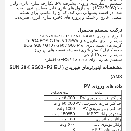
سیستم از پیکربندی ورودی پیشرفته PV، یکپارچه سازی باتری ولتاژ
بالا (160V 700V) ، و ماژول های باتری قابل مقیاس بندی نصب
شده در قفسه پشتیبانی می کند، که آن را مناسب برای شبکه
متصل، خارج از شبکه،و پروژه های ذخیره سازی انرژی هیبریدی.
ترکیب سیستم محصول
اینورتر هیبریدی: SUN-30K-SG02HP3-EU-AM3
سیستم باتری: ماژول های LiFePO4 BOS-G Pro 5.12kWh
گزینه های بسته باتری: BOS-G25 / G40 / G60 / G80 Pro
جعبه کنترل کلستر باتری (سیستم قفسه های اچ وی)
سیستم نصب 19 اینچی
سیستم نظارتی وای فای / GPRS / 4G اختیاری
مشخصات اینورترهای هیبریدی (SUN-30K-SG02HP3-EU-
AM3)
داده های ورودی PV
ماده
مشخصات
حداکثر قدرت ورودی PV
48،000 وات
حداکثر قدرت دسترسی PV
60،000 وات
حداکثر ولتاژ ورودی PV
1000 ولت
محدوده ولتاژ MPPT
150850 ولت
ولتاژ راه اندازی
180 ولت
ولتاژ فولتوی نامی
۶۰۰ ولت
ردیاب های MPPT
3