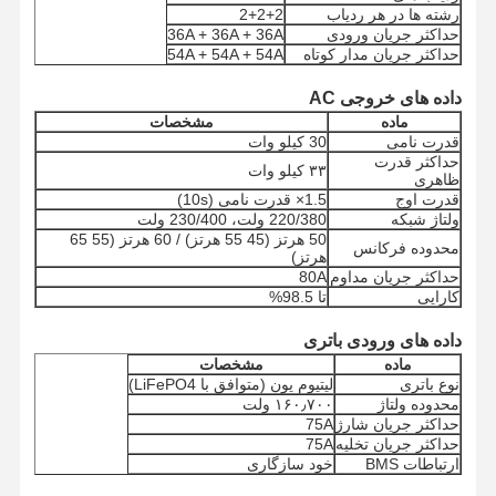
رشته ها در هر ردیاب
2+2+2
حداکثر جریان ورودی
36A + 36A + 36A
حداکثر جریان مدار کوتاه
54A + 54A + 54A
داده های خروجی AC
ماده
مشخصات
قدرت نامی
30 کیلو وات
حداکثر قدرت
۳۳ کیلو وات
ظاهری
قدرت اوج
1.5× قدرت نامی (10s)
ولتاژ شبکه
220/380 ولت، 230/400 ولت
50 هرتز (45 55 هرتز) / 60 هرتز (55 65
محدوده فرکانس
هرتز)
حداکثر جریان مداوم
80A
کارایی
تا 98.5%
داده های ورودی باتری
ماده
مشخصات
نوع باتری
لیتیوم یون (متوافق با LiFePO4)
محدوده ولتاژ
۱۶۰٫۷۰۰ ولت
حداکثر جریان شارژ
75A
خانه
محصولات
دربارهی ما
کارخانه تور
حداکثر جریان تخلیه
75A
ارتباطات BMS
خود سازگاری