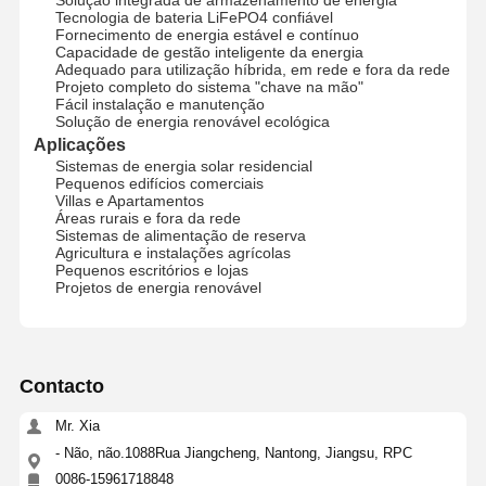
Tecnologia de bateria LiFePO4 confiável
Sistema de gerenciamento de energia residencial
Fornecimento de energia estável e contínuo
Capacidade de gestão inteligente da energia
Adequado para utilização híbrida, em rede e fora da rede
Sistema residencial das energias solares
Projeto completo do sistema "chave na mão"
Fácil instalação e manutenção
Solução de energia renovável ecológica
sistema de energia solar comercial
Aplicações
Sistemas de energia solar residencial
sistema de energia solar industrial
Pequenos edifícios comerciais
Villas e Apartamentos
Sistema de energia solar de utilidade
Áreas rurais e fora da rede
Sistemas de alimentação de reserva
Agricultura e instalações agrícolas
Painel Solar e Inversor
Pequenos escritórios e lojas
Projetos de energia renovável
compartilhando do banco do poder
luzes de rua postas solares
Contacto
bomba de água de painel solar
Mr. Xia
Sistema de Contêiner Solar
- Não, não.1088Rua Jiangcheng, Nantong, Jiangsu, RPC
0086-15961718848