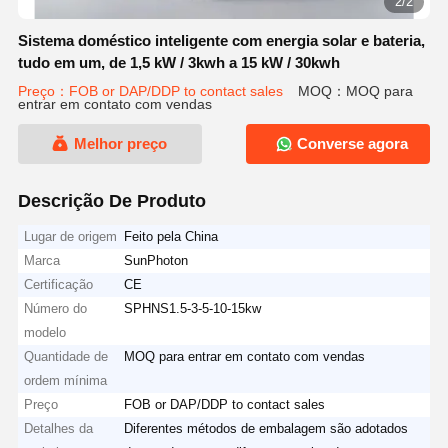
2/2
Sistema doméstico inteligente com energia solar e bateria,
tudo em um, de 1,5 kW / 3kwh a 15 kW / 30kwh
Preço：FOB or DAP/DDP to contact sales
MOQ：MOQ para
entrar em contato com vendas
Melhor preço
Converse agora
Descrição De Produto
Lugar de origem
Feito pela China
Marca
SunPhoton
Certificação
CE
Número do
SPHNS1.5-3-5-10-15kw
modelo
Quantidade de
MOQ para entrar em contato com vendas
ordem mínima
Preço
FOB or DAP/DDP to contact sales
Detalhes da
Diferentes métodos de embalagem são adotados