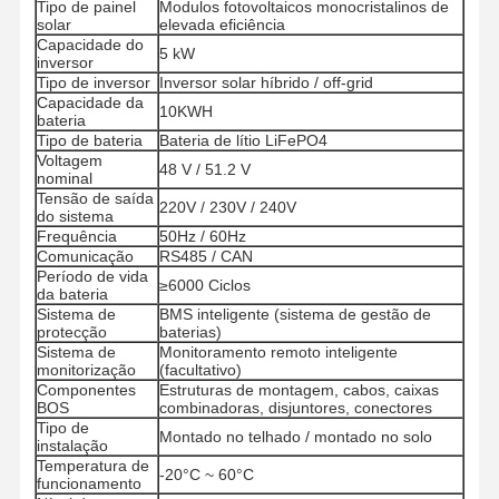
Tipo de painel
Modulos fotovoltaicos monocristalinos de
solar
elevada eficiência
Capacidade do
5 kW
inversor
Tipo de inversor
Inversor solar híbrido / off-grid
Capacidade da
10KWH
bateria
Tipo de bateria
Bateria de lítio LiFePO4
Voltagem
48 V / 51.2 V
nominal
Tensão de saída
220V / 230V / 240V
do sistema
Frequência
50Hz / 60Hz
Comunicação
RS485 / CAN
Período de vida
≥6000 Ciclos
da bateria
Sistema de
BMS inteligente (sistema de gestão de
protecção
baterias)
Sistema de
Monitoramento remoto inteligente
monitorização
(facultativo)
Componentes
Estruturas de montagem, cabos, caixas
BOS
combinadoras, disjuntores, conectores
Tipo de
Casa
Produtos
Quem
Fábrica
Montado no telhado / montado no solo
instalação
Somos
Temperatura de
-20°C ~ 60°C
funcionamento