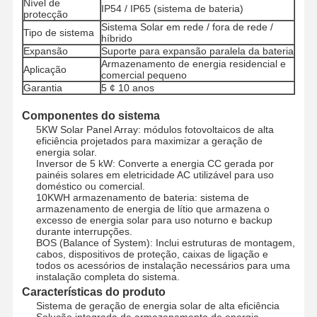
Nível de
IP54 / IP65 (sistema de bateria)
protecção
Sistema Solar em rede / fora de rede /
Tipo de sistema
híbrido
Expansão
Suporte para expansão paralela da bateria
Controle De
Fale
Converse
Qualidade
Armazenamento de energia residencial e
Conosco
Agora
Aplicação
comercial pequeno
Garantia
5 ¢ 10 anos
Sistema das energias solares do picovolt
Componentes do sistema
5KW Solar Panel Array: módulos fotovoltaicos de alta
Gerador solar portátil
eficiência projetados para maximizar a geração de
energia solar.
Sistema de armazenamento de energia
Inversor de 5 kW: Converte a energia CC gerada por
painéis solares em eletricidade AC utilizável para uso
doméstico ou comercial.
Bomba de Calor PVT
10KWH armazenamento de bateria: sistema de
armazenamento de energia de lítio que armazena o
excesso de energia solar para uso noturno e backup
Oferta quente
durante interrupções.
BOS (Balance of System): Inclui estruturas de montagem,
Eletrodomésticos
cabos, dispositivos de proteção, caixas de ligação e
todos os acessórios de instalação necessários para uma
instalação completa do sistema.
Lâmpadas de decoração
Características do produto
Sistema de geração de energia solar de alta eficiência
Sistema de energia renovável
Solução integrada de armazenamento de energia