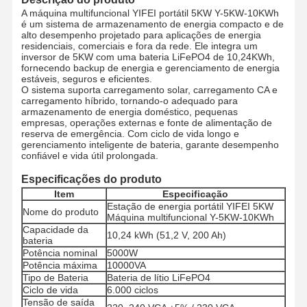
A máquina multifuncional YIFEI portátil 5KW Y-5KW-10KWh
é um sistema de armazenamento de energia compacto e de
alto desempenho projetado para aplicações de energia
residenciais, comerciais e fora da rede. Ele integra um
inversor de 5KW com uma bateria LiFePO4 de 10,24KWh,
fornecendo backup de energia e gerenciamento de energia
estáveis, seguros e eficientes.
O sistema suporta carregamento solar, carregamento CA e
carregamento híbrido, tornando-o adequado para
armazenamento de energia doméstico, pequenas
empresas, operações externas e fonte de alimentação de
reserva de emergência. Com ciclo de vida longo e
gerenciamento inteligente de bateria, garante desempenho
confiável e vida útil prolongada.
Especificações do produto
Item
Especificação
Estação de energia portátil YIFEI 5KW
Nome do produto
Máquina multifuncional Y-5KW-10KWh
Capacidade da
10,24 kWh (51,2 V, 200 Ah)
bateria
Potência nominal
5000W
Potência máxima
10000VA
Tipo de Bateria
Bateria de lítio LiFePO4
Ciclo de vida
6.000 ciclos
Tensão de saída