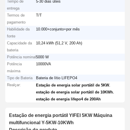
Tempo de
5-30 dias úteis
entrega
Termos de
T/T
pagamento
Habilidade da
10.000+conjunto+por mês
fonte
Capacidade da
10,24 kWh (51,2 V, 200 Ah)
bateria
Potência nominal
5000 W
Potência
10000VA
máxima
Tipo de Bateria
Bateria de lítio LIFEPO4
Realçar:
,
Estação de energia solar portátil de 5KW
,
estação de energia solar portátil de 10KWh
estação de energia lifepo4 de 200Ah
Estação de energia portátil YIFEI 5KW Máquina
multifuncional Y-5KW-10KWh
Descrição do produto