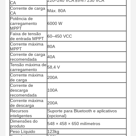
220–240 VCA ±5% / 230 VCA
CA
Corrente de carga
Máx. 80A
CA
Potência de
carregamento
6000 W
MPPT
Faixa de tensão
60–450 VCC
de entrada MPPT
Corrente máxima
80A
MPPT
Corrente de carga
40A
recomendada
Tensão máxima de
58,4 V
carregamento
Corrente máxima
200A
de carga
Corrente de
descarga
100A
recomendada
Corrente máxima
200A
de descarga
Recursos
Suporte para Bluetooth e aplicativos
inteligentes
(opcional)
Casa
Produtos
Quem
Fábrica
Dimensões do
Somos
548 × 458 × 650 milímetros
produto
Peso Líquido
123kg