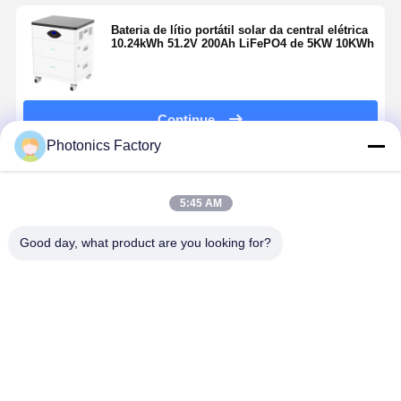
Bateria de lítio portátil solar da central elétrica
10.24kWh 51.2V 200Ah LiFePO4 de 5KW 10KWh
Continue
Photonics Factory
Produtos Recomendados
5:45 AM
Good day, what product are you looking for?
Microinversor
DEO
DEYE
YIFEI PO
LS-800Mi de
3KW/5KWH
3KW/5KWH
LiFePO4
800 W para
SE-G5.1
SUN-3K-
Bateria 25.
sistemas
SG04LP1-EU-
200Ah com
fotovoltaicos
SM1
6000 ciclos
Melhor preço
Melhor preço
Melhor preço
Melhor pr
residenciais
proteção I
de pequeno
para siste