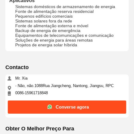
Aplicativos
Sistemas domésticos de armazenamento de energia
Sistema de gerenciamento de energia residencial
Fonte de alimentação reserva residencial
Pequenos edifícios comerciais
Sistemas solares fora da rede
Sistema residencial das energias solares
Fonte de alimentação externa e móvel
Backup de energia de emergência
sistema de energia solar comercial
Equipamentos de telecomunicações e comunicação
Soluções de energia para áreas remotas
Projetos de energia solar híbrida
sistema de energia solar industrial
Sistema de energia solar de utilidade
Contacto
Painel Solar e Inversor
Mr. Xia
compartilhando do banco do poder
- Não, não.1088Rua Jiangcheng, Nantong, Jiangsu, RPC
0086-15961718848
luzes de rua postas solares
Converse agora
bomba de água de painel solar
Sistema de Contêiner Solar
Obter O Melhor Preço Para