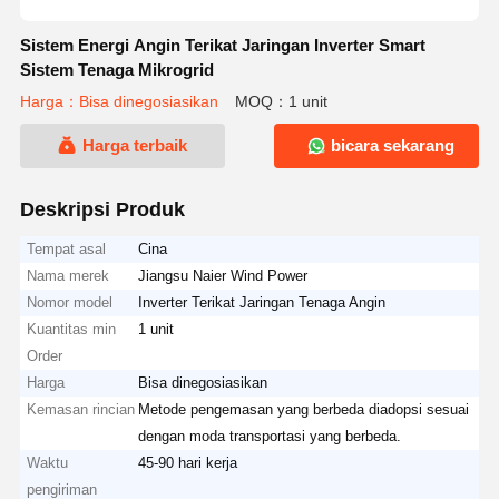
Sistem Energi Angin Terikat Jaringan Inverter Smart
Sistem Tenaga Mikrogrid
Harga：Bisa dinegosiasikan
MOQ：1 unit
Harga terbaik
bicara sekarang
Deskripsi Produk
Tempat asal
Cina
Nama merek
Jiangsu Naier Wind Power
Nomor model
Inverter Terikat Jaringan Tenaga Angin
Kuantitas min
1 unit
Order
Harga
Bisa dinegosiasikan
Kemasan rincian
Metode pengemasan yang berbeda diadopsi sesuai
dengan moda transportasi yang berbeda.
Waktu
45-90 hari kerja
pengiriman