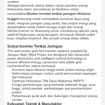
modern.
Sebagai pemasok utama dalam rantai pasokan energi
terbarukan kami, perusahaan ini berfokus untuk
menyediakan
Sistem inverter terikat jaringan efisiensi
tinggi
dirancang untuk memastikan konversi daya yang
stabil, integrasi jaringan yang andal, dan output energi yang
dioptimalkan untuk sistem tenaga angin dan energi
hibrida.Inverter ini dirancang untuk mendukung operasi yang
stabil di lingkungan yang beragam, termasuk wilayah angin
kuat, instalasi terpencil, dan proyek energi skala utilitas.
Solusi Inverter Terikat Jaringan
The wind power grid-tied inverter systems supplied by
Jiangsu Naier Wind Power are designed with advanced
power electronics and intelligent control technology to
ensure efficient energy conversion and stable grid
connectionFitur utama termasuk:
Konversi daya efisiensi tinggi untuk sistem energi angin
Sinkronisasi jaringan cerdas untuk pencocokan tegangan
dan frekuensi
Optimasi Pelacakan Titik Daya Maksimal (MPPT)
Fungsi perlindungan yang berbeda (tekanan tinggi, arus
tinggi, sirkuit pendek, perlindungan anti-pembentukan
pulau)
Pemantauan jarak jauh dan dukungan manajemen energi
cerdas
Kekuatan Teknik & Manufaktur