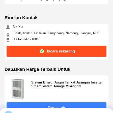
Rincian Kontak
Kontrol
Hubungi
Bicara
Kualitas
Kami
Sekarang
Mr. Xia
Tidak, tidak.1088Jalan Jiangcheng, Nantong, Jiangsu, RRC
Sistem Tenaga Surya Pv
0086-15961718848
Pembangkit Tenaga Surya Portabel
bicara sekarang
Sistem Penyimpanan Energi
Pompa Panas PVT
Dapatkan Harga Terbaik Untuk
Penawaran Panas
Sistem Energi Angin Terikat Jaringan Inverter
Smart Sistem Tenaga Mikrogrid
Peralatan Rumah Tangga
Lampu Dekorasi
Terus
Sistem Energi Terbarukan