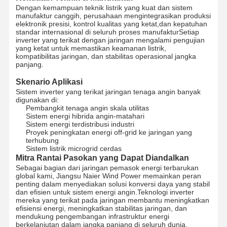
Dengan kemampuan teknik listrik yang kuat dan sistem
manufaktur canggih, perusahaan mengintegrasikan produksi
elektronik presisi, kontrol kualitas yang ketat,dan kepatuhan
standar internasional di seluruh proses manufakturSetiap
inverter yang terikat dengan jaringan mengalami pengujian
yang ketat untuk memastikan keamanan listrik,
kompatibilitas jaringan, dan stabilitas operasional jangka
panjang.
Skenario Aplikasi
Sistem inverter yang terikat jaringan tenaga angin banyak
digunakan di:
Pembangkit tenaga angin skala utilitas
Sistem energi hibrida angin-matahari
Sistem energi terdistribusi industri
Proyek peningkatan energi off-grid ke jaringan yang
terhubung
Sistem listrik microgrid cerdas
Mitra Rantai Pasokan yang Dapat Diandalkan
Sebagai bagian dari jaringan pemasok energi terbarukan
global kami, Jiangsu Naier Wind Power memainkan peran
penting dalam menyediakan solusi konversi daya yang stabil
dan efisien untuk sistem energi angin.Teknologi inverter
Rumah
Produk
Tentang Kita
Wisata
mereka yang terikat pada jaringan membantu meningkatkan
Pabrik
efisiensi energi, meningkatkan stabilitas jaringan, dan
mendukung pengembangan infrastruktur energi
berkelanjutan dalam jangka panjang di seluruh dunia.