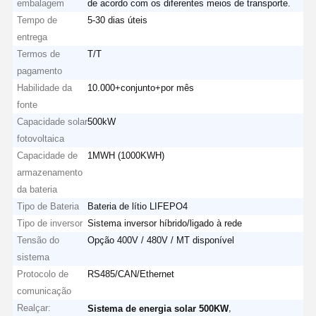
embalagem
de acordo com os diferentes meios de transporte.
Tempo de
5-30 dias úteis
entrega
Termos de
T/T
pagamento
Habilidade da
10.000+conjunto+por mês
fonte
Capacidade solar
500kW
fotovoltaica
Capacidade de
1MWH (1000KWH)
armazenamento
da bateria
Tipo de Bateria
Bateria de lítio LIFEPO4
Tipo de inversor
Sistema inversor híbrido/ligado à rede
Tensão do
Opção 400V / 480V / MT disponível
sistema
Protocolo de
RS485/CAN/Ethernet
comunicação
Realçar:
,
Sistema de energia solar 500KW