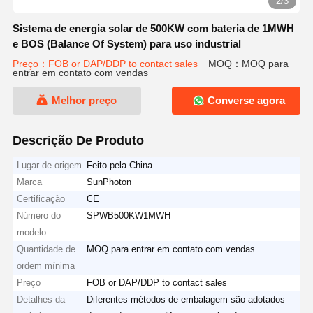
2/3
Sistema de energia solar de 500KW com bateria de 1MWH
e BOS (Balance Of System) para uso industrial
Preço：FOB or DAP/DDP to contact sales
MOQ：MOQ para
entrar em contato com vendas
Melhor preço
Converse agora
Descrição De Produto
Lugar de origem
Feito pela China
Marca
SunPhoton
Certificação
CE
Número do
SPWB500KW1MWH
modelo
Quantidade de
MOQ para entrar em contato com vendas
ordem mínima
Preço
FOB or DAP/DDP to contact sales
Detalhes da
Diferentes métodos de embalagem são adotados