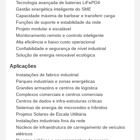
Tecnologia avançada de baterias LiFePO4
Gestão energética inteligente do SME
Sistema de gerenciamento de energia residencial
Capacidade máxima de barbear e transferir carga
Funções de suporte e estabilidade da rede
Sistema residencial das energias solares
Projeto modular e escalável
Monitoramento remoto e controlo inteligente
sistema de energia solar comercial
Alta eficiência e baixo custo operacional
Confiabilidade e segurança de nível industrial
sistema de energia solar industrial
Solução de energia renovável ecológica
Sistema de energia solar de utilidade
Aplicações
Instalações de fabrico industrial
Painel Solar e Inversor
Parques industriais e zonas energéticas
Grandes armazéns e centros de logística
compartilhando do banco do poder
Complexos comerciais e centros comerciais
Centros de dados e infra-estruturas críticas
luzes de rua postas solares
Sistemas de energia de microredes e híbridos
Projetos Solares de Escala Utilitária
bomba de água de painel solar
Instalações industriais fora da rede
Núcleos de infraestrutura de carregamento de veículos
Sistema de Contêiner Solar
elétricos