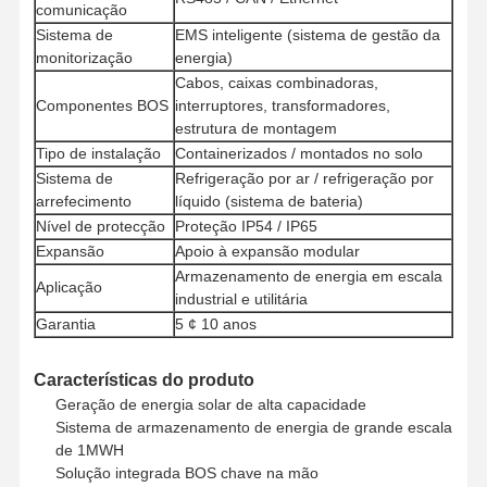
comunicação
Sistema de
EMS inteligente (sistema de gestão da
monitorização
energia)
Controle De
Fale
Converse
Cabos, caixas combinadoras,
Qualidade
Conosco
Agora
Componentes BOS
interruptores, transformadores,
estrutura de montagem
Tipo de instalação
Containerizados / montados no solo
Sistema das energias solares do picovolt
Sistema de
Refrigeração por ar / refrigeração por
arrefecimento
líquido (sistema de bateria)
Gerador solar portátil
Nível de protecção
Proteção IP54 / IP65
Sistema de armazenamento de energia
Expansão
Apoio à expansão modular
Armazenamento de energia em escala
Aplicação
Bomba de Calor PVT
industrial e utilitária
Garantia
5 ¢ 10 anos
Oferta quente
Características do produto
Eletrodomésticos
Geração de energia solar de alta capacidade
Sistema de armazenamento de energia de grande escala
Lâmpadas de decoração
de 1MWH
Solução integrada BOS chave na mão
Sistema de energia renovável