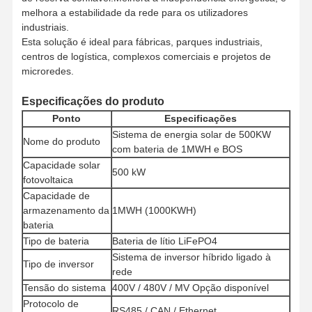
melhora a estabilidade da rede para os utilizadores
industriais.
Esta solução é ideal para fábricas, parques industriais,
centros de logística, complexos comerciais e projetos de
microredes.
Especificações do produto
Ponto
Especificações
Sistema de energia solar de 500KW
Nome do produto
com bateria de 1MWH e BOS
Capacidade solar
500 kW
fotovoltaica
Capacidade de
armazenamento da
1MWH (1000KWH)
bateria
Tipo de bateria
Bateria de lítio LiFePO4
Sistema de inversor híbrido ligado à
Tipo de inversor
Casa
Produtos
Quem
Fábrica
rede
Somos
Tensão do sistema
400V / 480V / MV Opção disponível
Protocolo de
RS485 / CAN / Ethernet