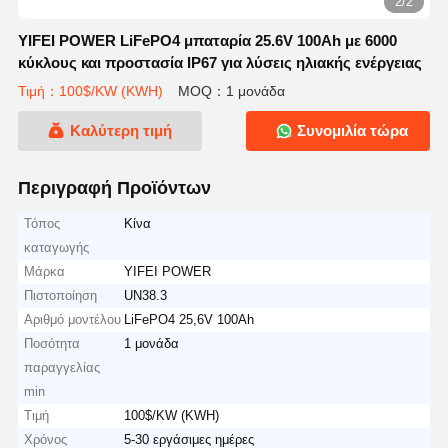
2/2
YIFEI POWER LiFePO4 μπαταρία 25.6V 100Ah με 6000
κύκλους και προστασία IP67 για λύσεις ηλιακής ενέργειας
Τιμή：100$/KW (KWH)
MOQ：1 μονάδα
Καλύτερη τιμή
Συνομιλία τώρα
Περιγραφή Προϊόντων
Τόπος
Κίνα
καταγωγής
Μάρκα
YIFEI POWER
Πιστοποίηση
UN38.3
Αριθμό μοντέλου
LiFePO4 25,6V 100Ah
Ποσότητα
1 μονάδα
παραγγελίας
min
Τιμή
100$/KW (KWH)
Χρόνος
5-30 εργάσιμες ημέρες