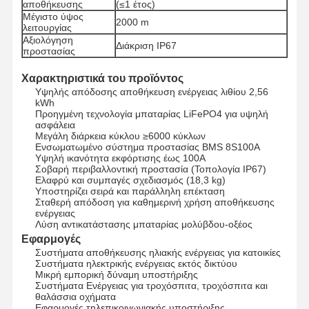
αποθήκευσης
(≤1 έτος)
Μέγιστο ύψος
2000 m
λειτουργίας
Αξιολόγηση
Διάκριση IP67
προστασίας
Ποιοτικός
Επαφή
Συνομιλία
Έλεγχος
Τώρα
Χαρακτηριστικά του προϊόντος
Υψηλής απόδοσης αποθήκευση ενέργειας λιθίου 2,56
Σύστημα ηλιακής ενέργειας PV
kWh
Προηγμένη τεχνολογία μπαταρίας LiFePO4 για υψηλή
ασφάλεια
Κινητή ηλιακή γεννήτρια
Μεγάλη διάρκεια κύκλου ≥6000 κύκλων
Ενσωματωμένο σύστημα προστασίας BMS 8S100A
Οικιακή Συσκευή
Υψηλή ικανότητα εκφόρτισης έως 100A
Σοβαρή περιβαλλοντική προστασία (Τοπολογία IP67)
Ελαφρύ και συμπαγές σχεδιασμός (18,3 kg)
Λάμπες διακόσμησης
Υποστηρίζει σειρά και παράλληλη επέκταση
Σταθερή απόδοση για καθημερινή χρήση αποθήκευσης
ενέργειας
Σύστημα ανανεώσιμης ενέργειας
Λύση αντικατάστασης μπαταρίας μολύβδου-οξέος
Εφαρμογές
σύστημα αποθήκευσης ενέργειας
Συστήματα αποθήκευσης ηλιακής ενέργειας για κατοικίες
Συστήματα ηλεκτρικής ενέργειας εκτός δικτύου
Σύστημα διαχείρισης ενέργειας για το σπίτι
Μικρή εμπορική δύναμη υποστήριξης
Συστήματα Ενέργειας για τροχόσπιτα, τροχόσπιτα και
θαλάσσια οχήματα
Εφαρμογές τηλεπικοινωνιακής υποστήριξης