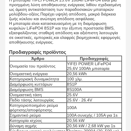
προηγμένη λύση αποθήκευσης ενέργειας λιθίου σχεδιασμένη
ως άμεση αντικατάσταση των παραδοσιακών μπαταριών
μολύβδου-οξέος.Παρέχει υψηλή απόδοση, μακρά διάρκεια
ζωής κύκλου και ανώτερη απόδοση ασφάλειας.
Η μπαταρία είναι κατασκευασμένη με τη διαμόρφωση
κυψελών LiFePO4 8S1P και την έξυπνη προστασία BMS,
εξασφαλίζοντας σταθερή απόδοση και αξιόπιστη λειτουργία
σε οικιστικές, εμπορικές,και ελαφρές βιομηχανικές εφαρμογές
αποθήκευσης ενέργειας.
Προδιαγραφές προϊόντος
Άρθρο
Προδιαγραφές
YIFEI POWER LiFePO4
Ονομασία του προϊόντος
25,6V 100Ah μπαταρία
Ονομαστική ενέργεια
20,56 kWh
Κατηγοριακή δυναμικότητα
100 χλμ.
Διαμόρφωση κυττάρων
8S1P
Διαμόρφωση BMS
8S100A
Ονομαστική τάση
25.6V
Πεδίο τάσης λειτουργίας
25.6V ∙ 26.4V
Κατηγοριοποιημένο ρεύμα
100A
φόρτισης/αποφόρτισης
Σημαντικό ρεύμα
100A συνεχής / 105A για 1s
Κατηγορία ισχύος
20,56 kW
Δύναμη αιχμής
20,56 kW / 2,68 kW για 1s
Σύνδρομο μικρού κυκλώματος
Περίπου 2000A (20 ̇ 500 μs)