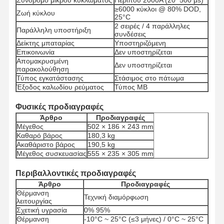
≥6000 κύκλοι @ 80% DOD,
Ζωή κύκλου
25°C
2 σειρές / 4 παράλληλες
Παράλληλη υποστήριξη
συνδέσεις
Δείκτης μπαταρίας
Υποστηριζόμενη
Επικοινωνία
Δεν υποστηρίζεται
Απομακρυσμένη
Δεν υποστηρίζεται
παρακολούθηση
Τύπος εγκατάστασης
Στάσιμος στο πάτωμα
Έξοδος καλωδίου ρεύματος
Τύπος MB
Φυσικές προδιαγραφές
Άρθρο
Προδιαγραφές
Μέγεθος
502 × 186 × 243 mm
Καθαρό βάρος
180,3 kg
Ακαθάριστο βάρος
190,5 kg
Μέγεθος συσκευασίας
555 × 235 × 305 mm
Περιβαλλοντικές προδιαγραφές
Άρθρο
Προδιαγραφές
Θέρμανση
Αρχική
Προϊόντα
Σχετικά Με
Γύρος
Τεχνική διαμόρφωση
λειτουργίας
Σελίδα
Εμάς
Εργοστασίων
Σχετική υγρασία
0% 95%
Θέρμανση
-10°C ~ 25°C (≤3 μήνες) / 0°C ~ 25°C