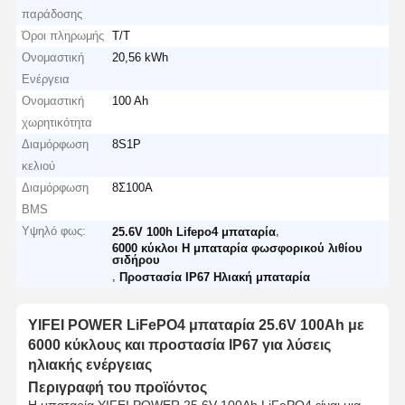
παράδοσης
Όροι πληρωμής
T/T
Ονομαστική
20,56 kWh
Ενέργεια
Ονομαστική
100 Ah
χωρητικότητα
Διαμόρφωση
8S1P
κελιού
Διαμόρφωση
8Σ100A
BMS
Υψηλό φως:
,
25.6V 100h Lifepo4 μπαταρία
6000 κύκλοι Η μπαταρία φωσφορικού λιθίου
σιδήρου
,
Προστασία IP67 Ηλιακή μπαταρία
YIFEI POWER LiFePO4 μπαταρία 25.6V 100Ah με
6000 κύκλους και προστασία IP67 για λύσεις
ηλιακής ενέργειας
Περιγραφή του προϊόντος
Η μπαταρία YIFEI POWER 25.6V 100Ah LiFePO4 είναι μια