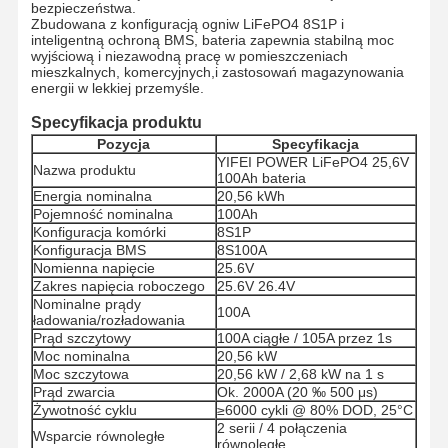
bezpieczeństwa.
Zbudowana z konfiguracją ogniw LiFePO4 8S1P i
inteligentną ochroną BMS, bateria zapewnia stabilną moc
wyjściową i niezawodną pracę w pomieszczeniach
mieszkalnych, komercyjnych,i zastosowań magazynowania
energii w lekkiej przemyśle.
Specyfikacja produktu
Pozycja
Specyfikacja
YIFEI POWER LiFePO4 25,6V
Nazwa produktu
100Ah bateria
Energia nominalna
20,56 kWh
Pojemność nominalna
100Ah
Konfiguracja komórki
8S1P
Konfiguracja BMS
8S100A
Nomienna napięcie
25.6V
Zakres napięcia roboczego
25.6V 26.4V
Nominalne prądy
100A
ładowania/rozładowania
Prąd szczytowy
100A ciągłe / 105A przez 1s
Moc nominalna
20,56 kW
Moc szczytowa
20,56 kW / 2,68 kW na 1 s
Prąd zwarcia
Ok. 2000A (20 ‰ 500 μs)
Żywotność cyklu
≥6000 cykli @ 80% DOD, 25°C
2 serii / 4 połączenia
Wsparcie równoległe
równoległe