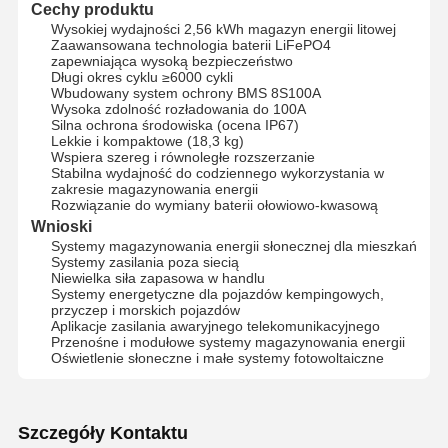
Cechy produktu
Wysokiej wydajności 2,56 kWh magazyn energii litowej
Zaawansowana technologia baterii LiFePO4
zapewniająca wysoką bezpieczeństwo
Kontrola
Skontaktuj
Rozmawiaj
Długi okres cyklu ≥6000 cykli
Jakości
Się Z Nami
Teraz.
Wbudowany system ochrony BMS 8S100A
Wysoka zdolność rozładowania do 100A
Silna ochrona środowiska (ocena IP67)
Lekkie i kompaktowe (18,3 kg)
System zasilania fotowoltaicznego
Wspiera szereg i równoległe rozszerzanie
Stabilna wydajność do codziennego wykorzystania w
Przenośny generator słoneczny
zakresie magazynowania energii
Rozwiązanie do wymiany baterii ołowiowo-kwasową
Wnioski
System magazynowania energii
Systemy magazynowania energii słonecznej dla mieszkań
Systemy zasilania poza siecią
Pompa Ciepła PVT
Niewielka siła zapasowa w handlu
Systemy energetyczne dla pojazdów kempingowych,
przyczep i morskich pojazdów
Gorąca Oferta
Aplikacje zasilania awaryjnego telekomunikacyjnego
Przenośne i modułowe systemy magazynowania energii
Sprzęt domowy
Oświetlenie słoneczne i małe systemy fotowoltaiczne
Światła dekoracyjne
Szczegóły Kontaktu
System energii odnawialnej