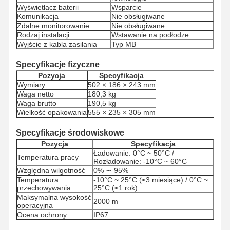
Wyświetlacz baterii
Wsparcie
Komunikacja
Nie obsługiwane
Zdalne monitorowanie
Nie obsługiwane
Rodzaj instalacji
Wstawanie na podłodze
Wyjście z kabla zasilania
Typ MB
Specyfikacje fizyczne
Pozycja
Specyfikacja
Wymiary
502 × 186 × 243 mm
Waga netto
180,3 kg
Waga brutto
190,5 kg
Wielkość opakowania
555 × 235 × 305 mm
Specyfikacje środowiskowe
Pozycja
Specyfikacja
Ładowanie: 0°C ~ 50°C /
Temperatura pracy
Rozładowanie: -10°C ~ 60°C
Względna wilgotność
0% ∼ 95%
Temperatura
-10°C ~ 25°C (≤3 miesiące) / 0°C ~
przechowywania
25°C (≤1 rok)
Maksymalna wysokość
Dom
Produkty
O Nas
Wycieczka
2000 m
operacyjna
Po Fabryce
Ocena ochrony
IP67