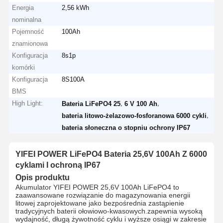
Energia
2,56 kWh
nominalna
Pojemność
100Ah
znamionowa
Konfiguracja
8s1p
komórki
Konfiguracja
8S100A
BMS
High Light:
,
,
Bateria LiFePO4 25
6 V 100 Ah
,
bateria litowo-żelazowo-fosforanowa 6000 cykli
bateria słoneczna o stopniu ochrony IP67
YIFEI POWER LiFePO4 Bateria 25,6V 100Ah Z 6000
cyklami I ochroną IP67
Opis produktu
Akumulator YIFEI POWER 25,6V 100Ah LiFePO4 to
zaawansowane rozwiązanie do magazynowania energii
litowej zaprojektowane jako bezpośrednia zastąpienie
tradycyjnych baterii ołowiowo-kwasowych.zapewnia wysoką
wydajność, długą żywotność cyklu i wyższe osiągi w zakresie