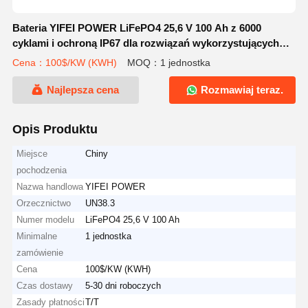
Bateria YIFEI POWER LiFePO4 25,6 V 100 Ah z 6000
cyklami i ochroną IP67 dla rozwiązań wykorzystujących
energię słoneczną
Cena：100$/KW (KWH)
MOQ：1 jednostka
Najlepsza cena
Rozmawiaj teraz.
Opis Produktu
Miejsce
Chiny
pochodzenia
Nazwa handlowa
YIFEI POWER
Orzecznictwo
UN38.3
Numer modelu
LiFePO4 25,6 V 100 Ah
Minimalne
1 jednostka
zamówienie
Cena
100$/KW (KWH)
Czas dostawy
5-30 dni roboczych
Zasady płatności
T/T