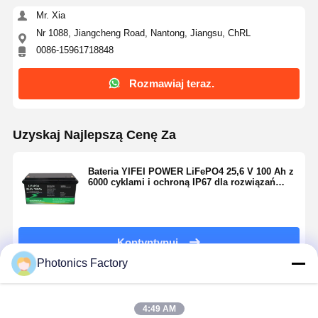
Mr. Xia
System zarządzania energią w domu
Nr 1088, Jiangcheng Road, Nantong, Jiangsu, ChRL
0086-15961718848
Mieszkaniowy system zasilania energią słoneczną
Komercyjny system energii słonecznej
Rozmawiaj teraz.
Przemysłowy system energii słonecznej
Uzyskaj Najlepszą Cenę Za
System energii słonecznej
Panel słoneczny i falownik
Bateria YIFEI POWER LiFePO4 25,6 V 100 Ah z
6000 cyklami i ochroną IP67 dla rozwiązań
wykorzystujących energię słoneczną
Udostępnianie Power Banku
Oświetlenie uliczne na energię słoneczną
Kontyntynuj
Pompy wodne z paneli słonecznych
Photonics Factory
System Kontenerów Solarnych
Polecane Produkty
4:49 AM