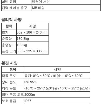
설비 유형
바닥에 서는
전력 케이블 출구
MB 타입
물리적 사양
항목
사양
크기
502 × 186 × 243mm
순중량
180.3kg
총중량
19.5kg
포장 크기
555 × 235 × 305 mm
환경 사양
항목
사양
작동 온도
충전: 0°C ~ 50°C / 배열: -10°C ~ 60°C
상대 습도
0% 95%
저장 온도
-10°C ~ 25°C (≤3개월) / 0°C ~ 25°C (≤1년)
최대 운용 고도
2000m
보호 등급
IP67