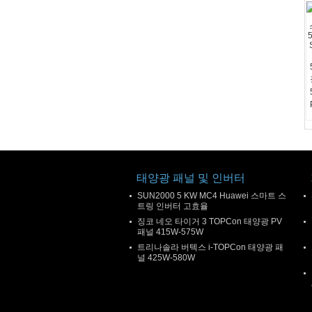
태양광 패널 및 인버터
SUN2000 5 KW MC4 Huawei 스마트 스
트링 인버터 고효율
징코 네오 타이거 3 TOPCon 태양광 PV
패널 415W-575W
트리나솔라 버텍스 i-TOPCon 태양광 패
널 425W-580W