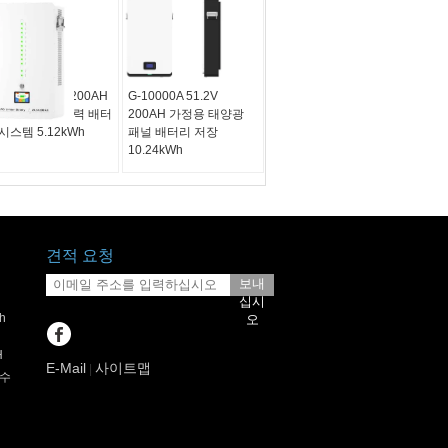
5000B 25.6V 200AH
G-10000A 51.2V
정용 태양광 전력 배터
200AH 가정용 태양광
시스템 5.12kWh
패널 배터리 저장
10.24kWh
견적 요청
보내
십시
h
오
H
E-Mail
사이트맵
|
화수