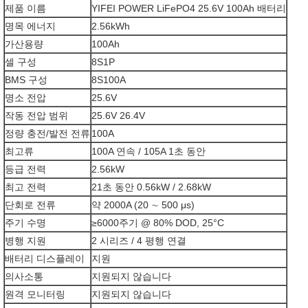
제품 이름
YIFEI POWER LiFePO4 25.6V 100Ah 배터리
명목 에너지
2.56kWh
가산용량
100Ah
셀 구성
8S1P
BMS 구성
8S100A
명소 전압
25.6V
작동 전압 범위
25.6V 26.4V
정량 충전/발전 전류
100A
최고류
100A 연속 / 105A 1초 동안
등급 전력
2.56kW
최고 전력
21초 동안 0.56kW / 2.68kW
단회로 전류
약 2000A (20 ∼ 500 μs)
주기 수명
≥6000주기 @ 80% DOD, 25°C
병행 지원
2 시리즈 / 4 평행 연결
배터리 디스플레이
지원
의사소통
지원되지 않습니다
원격 모니터링
지원되지 않습니다