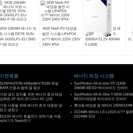
5KW 10KWH 에너지 저
3KW 5kwh PV 태양광
잘 고정된 가정 태양 에
G-
장 시스템 DEYE SUN-
발전 시스템 LiFePO4
너지 배터리 저장 G-
가
5K-SG05LP1-EU-SM2-
리?? 배터리 220V 230V
20000A 51.2V 400AH
리 
P SE-G10.2
240V IP54
5.12kW
가전제품
에너지 저장 시스템
SUNPHOTON-HiMasterV R290 독일
SunPhoton-All-in-one-YF-11KW-
BAFA 인증과 함께 열 펌프
28KWh BESS+하이브리드 인버터
가정 냉각 장치를 위한 에너지 효과 태양
SunPhoton-All-In-One-Y-5KW-10KW
강화된 2P 에어 컨디셔너 AC 단위
BESS+태양광 하이브리드 인버터
가정 사용을 위해 에너지 효과 대용량 냉
휴대용 태양광 및 배터리 200W/1KW
장고 냉장고
1024Wh 배터리 LS-L1024 리?? 철
EG100 에너지 효율적인 세탁기용 자동
1024Wh 52V
세탁기 0.7kwh/주기