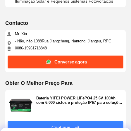
Iluminação Solar e Pequenos Sistemas Fotovoltaicos
Sistema de gerenciamento de energia residencial
Sistema residencial das energias solares
Contacto
sistema de energia solar comercial
Mr. Xia
- Não, não.1088Rua Jiangcheng, Nantong, Jiangsu, RPC
sistema de energia solar industrial
0086-15961718848
Sistema de energia solar de utilidade
Converse agora
Painel Solar e Inversor
Obter O Melhor Preço Para
compartilhando do banco do poder
luzes de rua postas solares
Bateria YIFEI POWER LiFePO4 25,6V 100Ah
com 6.000 ciclos e proteção IP67 para soluções
de energia solar
bomba de água de painel solar
Sistema de Contêiner Solar
Continue