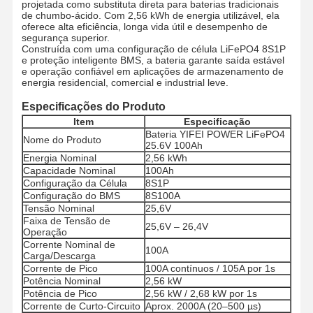
projetada como substituta direta para baterias tradicionais
de chumbo-ácido. Com 2,56 kWh de energia utilizável, ela
oferece alta eficiência, longa vida útil e desempenho de
segurança superior.
Construída com uma configuração de célula LiFePO4 8S1P
e proteção inteligente BMS, a bateria garante saída estável
e operação confiável em aplicações de armazenamento de
energia residencial, comercial e industrial leve.
Especificações do Produto
Item
Especificação
Bateria YIFEI POWER LiFePO4
Nome do Produto
25.6V 100Ah
Energia Nominal
2,56 kWh
Capacidade Nominal
100Ah
Configuração da Célula
8S1P
Configuração do BMS
8S100A
Tensão Nominal
25,6V
Faixa de Tensão de
25,6V – 26,4V
Operação
Corrente Nominal de
100A
Carga/Descarga
Corrente de Pico
100A contínuos / 105A por 1s
Potência Nominal
2,56 kW
Potência de Pico
2,56 kW / 2,68 kW por 1s
Corrente de Curto-Circuito
Aprox. 2000A (20–500 µs)