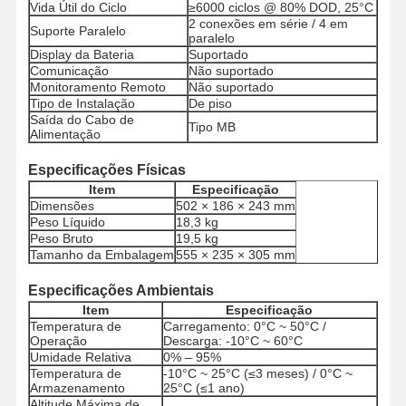
Vida Útil do Ciclo
≥6000 ciclos @ 80% DOD, 25°C
2 conexões em série / 4 em
Suporte Paralelo
paralelo
Display da Bateria
Suportado
Comunicação
Não suportado
Monitoramento Remoto
Não suportado
Tipo de Instalação
De piso
Saída do Cabo de
Tipo MB
Alimentação
Especificações Físicas
Item
Especificação
Dimensões
502 × 186 × 243 mm
Peso Líquido
18,3 kg
Peso Bruto
19,5 kg
Tamanho da Embalagem
555 × 235 × 305 mm
Especificações Ambientais
Item
Especificação
Temperatura de
Carregamento: 0°C ~ 50°C /
Operação
Descarga: -10°C ~ 60°C
Casa
Produtos
Quem
Fábrica
Umidade Relativa
0% – 95%
Somos
Temperatura de
-10°C ~ 25°C (≤3 meses) / 0°C ~
Armazenamento
25°C (≤1 ano)
Altitude Máxima de