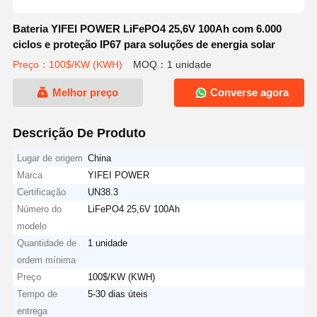
Bateria YIFEI POWER LiFePO4 25,6V 100Ah com 6.000
ciclos e proteção IP67 para soluções de energia solar
Preço：100$/KW (KWH)
MOQ：1 unidade
Melhor preço
Converse agora
Descrição De Produto
Lugar de origem
China
Marca
YIFEI POWER
Certificação
UN38.3
Número do
LiFePO4 25,6V 100Ah
modelo
Quantidade de
1 unidade
ordem mínima
Preço
100$/KW (KWH)
Tempo de
5-30 dias úteis
entrega