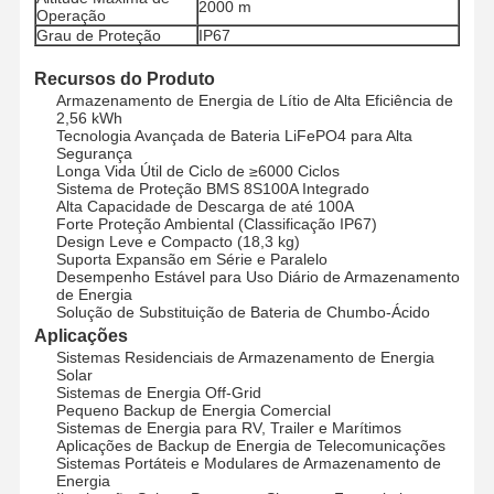
2000 m
Operação
Grau de Proteção
IP67
Recursos do Produto
Controle De
Fale
Converse
Qualidade
Conosco
Agora
Armazenamento de Energia de Lítio de Alta Eficiência de
2,56 kWh
Tecnologia Avançada de Bateria LiFePO4 para Alta
Segurança
Sistema das energias solares do picovolt
Longa Vida Útil de Ciclo de ≥6000 Ciclos
Sistema de Proteção BMS 8S100A Integrado
Gerador solar portátil
Alta Capacidade de Descarga de até 100A
Forte Proteção Ambiental (Classificação IP67)
Design Leve e Compacto (18,3 kg)
Sistema de armazenamento de energia
Suporta Expansão em Série e Paralelo
Desempenho Estável para Uso Diário de Armazenamento
de Energia
Bomba de Calor PVT
Solução de Substituição de Bateria de Chumbo-Ácido
Aplicações
Oferta quente
Sistemas Residenciais de Armazenamento de Energia
Solar
Eletrodomésticos
Sistemas de Energia Off-Grid
Pequeno Backup de Energia Comercial
Sistemas de Energia para RV, Trailer e Marítimos
Lâmpadas de decoração
Aplicações de Backup de Energia de Telecomunicações
Sistemas Portáteis e Modulares de Armazenamento de
Energia
Sistema de energia renovável