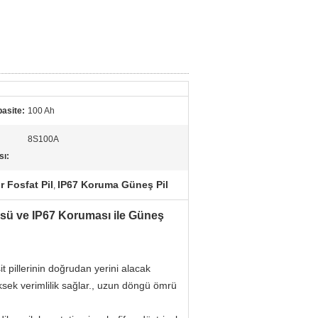
asite:
100 Ah
8S100A
sı:
 Fosfat Pil
IP67 Koruma Güneş Pil
,
ü ve IP67 Koruması ile Güneş
pillerinin doğrudan yerini alacak
sek verimlilik sağlar., uzun döngü ömrü