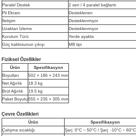
Paralel Destek
2 seri / 4 paralel bağlantı
Pil Ekranı
Desteklenen
İletişim
Desteklenmiyor
Uzaktan İzleme
Desteklenmiyor
Kurulum Türü
Yerde ayakta
Güç kablosunun çıkışı
MB tipi
Fiziksel Özellikler
Ürün
Spesifikasyon
Boyutları
502 × 186 × 243 mm
Net Ağırlık
18.3 kg
Brüt Ağırlık
19.5 kg
Paket Boyutu
555 × 235 × 305 mm
Çevre Özellikleri
Ürün
Spesifikasyon
Çalışma sıcaklığı
Şarj: 0°C ~ 50°C / Şarj: -10°C ~ 60°C