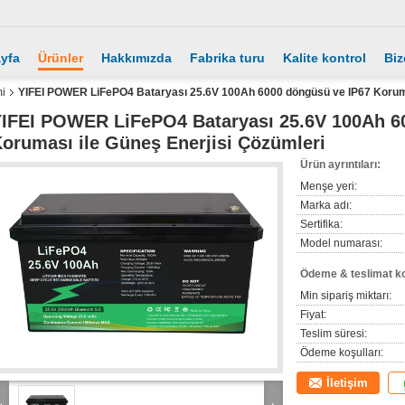
yfa
Ürünler
Hakkımızda
Fabrika turu
Kalite kontrol
Biz
mi
YIFEI POWER LiFePO4 Bataryası 25.6V 100Ah 6000 döngüsü ve IP67 Koruma
IFEI POWER LiFePO4 Bataryası 25.6V 100Ah 6
oruması ile Güneş Enerjisi Çözümleri
Ürün ayrıntıları:
Menşe yeri:
Marka adı:
Sertifika:
Model numarası:
Ödeme & teslimat ko
Min sipariş miktarı:
Fiyat:
Teslim süresi:
Ödeme koşulları:
İletişim