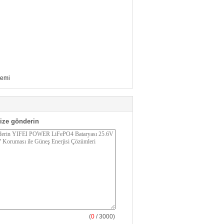
temi
ize gönderin
(
0
/ 3000)