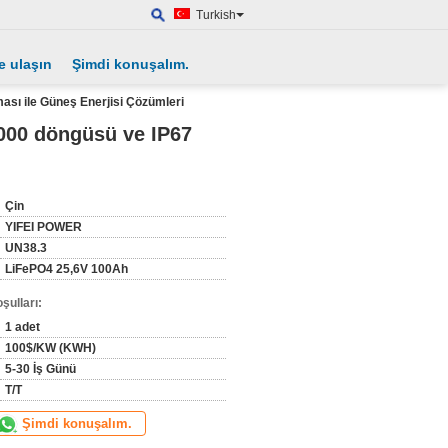
Turkish
e ulaşın
Şimdi konuşalım.
sı ile Güneş Enerjisi Çözümleri
000 döngüsü ve IP67
Çin
YIFEI POWER
UN38.3
LiFePO4 25,6V 100Ah
şulları:
1 adet
100$/KW (KWH)
5-30 İş Günü
T/T
Şimdi konuşalım.