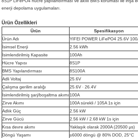
8S1P LiFePO4 hücre yapılandırması ve akıllı BMS koruması ile inşa edile
enerji depolama uygulamaları.
Ürün Özellikleri
Ürün
Spesifikasyon
Ürün Adı
YIFEI POWER LiFePO4 25.6V 100A
İsimsel Enerji
2.56 kWh
İsimlendirilmiş Kapasite
100Ah
Hücre Yapısı
8S1P
BMS Yapılandırması
8S100A
Adli Voltaj
25.6V
Çalışma gerilim aralığı
25.6V ∙ 26.4V
İsimlendirilmiş şarj/boşaltma akımı
100A
Zirve Akımı
100A sürekli / 105A 1s için
Adlık Güç
2.56 kW
Zirve Gücü
2.56 kW / 2.68 kW 1s için
Kısa devre akımı
Yaklaşık olarak 2000A (20500 μs)
Döngü Yaşamı
≥6000 döngü @ 80% DOD, 25°C