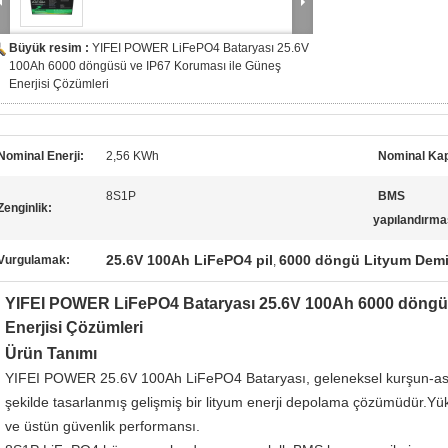
Büyük resim :
YIFEI POWER LiFePO4 Bataryası 25.6V
100Ah 6000 döngüsü ve IP67 Koruması ile Güneş
Enerjisi Çözümleri
Nominal Enerji:
2,56 KWh
Nominal Kap
8S1P
BMS
Zenginlik:
yapılandırma
25.6V 100Ah LiFePO4 pil
6000 döngü Lityum Demir
Vurgulamak:
,
YIFEI POWER LiFePO4 Bataryası 25.6V 100Ah 6000 döngüs
Enerjisi Çözümleri
Ürün Tanımı
YIFEI POWER 25.6V 100Ah LiFePO4 Bataryası, geleneksel kurşun-asit 
şekilde tasarlanmış gelişmiş bir lityum enerji depolama çözümüdür.Yük
ve üstün güvenlik performansı.