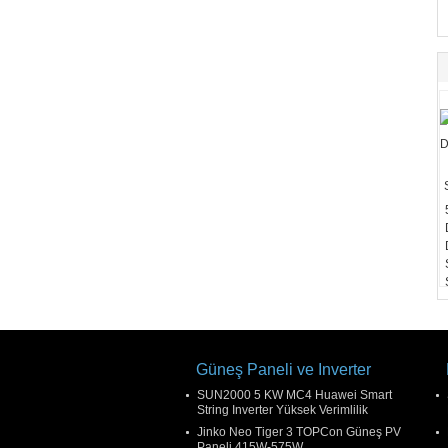
Güneş Paneli ve Inverter
SUN2000 5 KW MC4 Huawei Smart
String Inverter Yüksek Verimlilik
Jinko Neo Tiger 3 TOPCon Güneş PV
Paneli 415W-575W