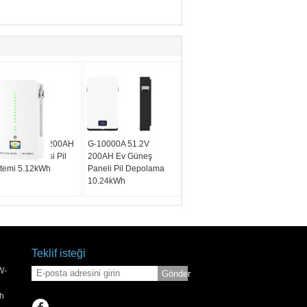
5000B 25.6V 200AH
G-10000A 51.2V
Güneş Enerjisi Pil
200AH Ev Güneş
stemi 5.12kWh
Paneli Pil Depolama
10.24kWh
Teklif isteği
W-
Gönder
h