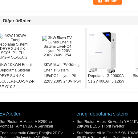
Diğer ürünler
5KW 10KWH Enerji
3KW 5kwh PV Güneş
Duvarlı Ev Güneş
G-
Depolama Sistemi
Enerjisi Sistemi
Enerjisi Batarya
Ev 
DEYE SUN-5K-
LiFePO4 Lityum Pil
Depolama G-20000A
Si
SG05LP1-EU-SM2-P
220V 230V 240V IP54
51.2V 400AH 5.12kW
SE-G10.2
Ev Aletleri
enerji depolama sistemi
SunPhoton-HiMasterV R290 Isı
SunPhoton-Hepsi Bir Arada-YF-11K
Pompası, Alman BAFA Sertifikalı
28KWh BESS+Hibrit İnvertör
Enerji tasarruflu Güneş Enerjisi 2P Ev
SunPhoton-All-In-One-Y-5KW-10KW
Soğutma Sistemi için AC Birim
BESS + Güneş Hibrit Değiştiricisi