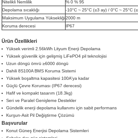
Nitelikli Nemlilik
% 0 % 95
Depolama sıcaklığı
-10°C ~ 25°C (≤3 ay) / 0°C ~ 25°C (≤1
Maksimum Uygulama Yüksekliği
2000 m
Koruma derecesi
IP67
Ürün Özellikleri
Yüksek verimli 2.56kWh Lityum Enerji Depolama
Yüksek güvenlik için gelişmiş LiFePO4 pil teknolojisi
Uzun döngü ömrü ≥6000 döngü
Dahili 8S100A BMS Koruma Sistemi
Yüksek boşaltma kapasitesi 100A'ya kadar
Güçlü Çevre Koruması (IP67 derecesi)
Hafif ve kompakt tasarım (18.3kg)
Seri ve Paralel Genişleme Destekler
Gündelik enerji depolama kullanımı için sabit performans
Kurşun-Asit Pil Değiştirme Çözümü
Başvurular
Konut Güneş Enerjisi Depolama Sistemleri