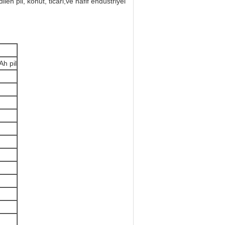
n pil, konut, ticari,ve hafif endüstriyel
h pil